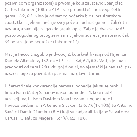
pozivnicom organizatora) u prvom je kolu zaustavio Španjolac
Carlos Taberner (108. na ATP listi) prepustivši mu svega četiri
gema – 6:2, 6:2. Nino je od samog početka bio u rezultatskom
zaostatku, tijekom meča je svoj početni udarac gubio u čak četiri
navrata, a sam nije stigao do break-lopte. Zabio je dva asa uz 63
posto pogođenog prvog servisa, a tijekom susreta je napravio čak
34 neprisiljene pogreške (Taberner 17).
Matija Pecotić izgubio je dvoboj 2. kola kvalifikacija od Nijemca
Daniela Altmaiera, 152. na ATP listi – 3:6, 6:4, 6:3. Matija je imao
prednosti od seta i 2:0 u drugoj dionici, no njemački je tenisač ipak
našao snage za povratak i plasman na glavni turnir.
U četvrtfinale konkurencije parova u ponedjeljak su se probili
braća Ivan i Matej Sabanov nakon pobjede u 1. kolu nad 4.
nositeljima, Luisom Davidom Martinezom iz Venezuele i
Novozelanđaninom Artemom Sitakom (3:6, 7:6(1), 10:6) te Antonio
Šančić i Damir Džumhur (BiH) koji su nadjačali Talijane Salvatorea
Carusa i Gianlucu Magera – 6:7(6), 6:2, 10:6.