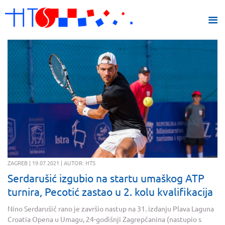
ZAGREB | 19.07.2021 | AUTOR: HTS
Serdarušić izgubio na startu umaškog ATP
turnira, Pecotić zastao u 2. kolu kvalifikacija
Nino Serdarušić rano je završio nastup na 31. izdanju Plava Laguna
Croatia Opena u Umagu, 24-godišnji Zagrepčanina (nastupio s