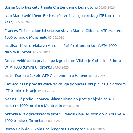
Borna Gojo bez četvrtfinala Challengera u Lexingtonu
06.08.2026
Ivan Maraković i Rene Bertos u četvrtfinalu juniorskog ITF turnira u
Kranju
05.08.2026
Frances Tiafoe nakon tri seta zaustavio Marina Čilića na ATP Masters
1000 turniru u Montrealu
05.08.2026
Madison Keys prejaka za Antoniju Ružić u drugom kolu WTA 1000
turnira u Torontu
05.08.2026
Donna Vekić uzela prvi set pa izgubila od Viktorije Golubić u 2. kolu
WTA 1000 turnira u Torontu
04.08.2026
Matej Dodig u 2. kolu ATP Challengera u Hagenu
04.08.2026
Četvero naših predstavnika do druge pobjede u skupini na juniorskom
ITF turniru u Kranju
04.08.2026
Marin Čilić preko Japanca Shimabukura do prve pobjede na ATP
Masters 1000 turniru u Montrealu
04.08.2026
Antonia Ružić preokretom protiv Francuskinje Boisson do 2. kola WTA
1000 turnira u Torontu
04.08.2026
Borna Gojo do 2. kola Challengera u Lexingtonu
04.08.2026