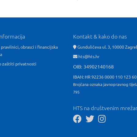
informacija
Kontakt & kako do nas
 pravilnici, obrasci i financijska
Gundulićeva ul. 3, 10000 Zagre
ća
hts@hts.hr
o zaštiti privatnosti
OIB: 34902140168
IBAN: HR 92236 0000 110 123 6
Brojčana oznaka javnopravnog tijel
795
HTS na društvenim mrež