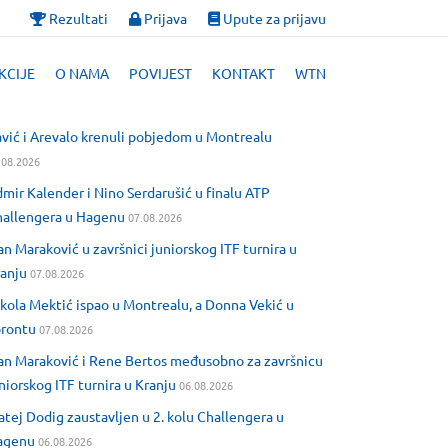
Rezultati
Prijava
Upute za prijavu
KCIJE
O NAMA
POVIJEST
KONTAKT
WTN
vić i Arevalo krenuli pobjedom u Montrealu
.08.2026
mir Kalender i Nino Serdarušić u finalu ATP
allengera u Hagenu
07.08.2026
an Maraković u završnici juniorskog ITF turnira u
anju
07.08.2026
kola Mektić ispao u Montrealu, a Donna Vekić u
orontu
07.08.2026
an Maraković i Rene Bertos međusobno za završnicu
niorskog ITF turnira u Kranju
06.08.2026
tej Dodig zaustavljen u 2. kolu Challengera u
agenu
06.08.2026