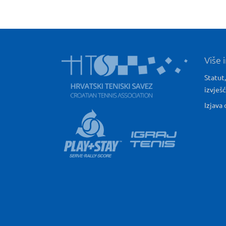
Više 
Statut,
izvješ
Izjava 