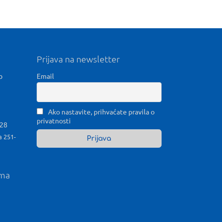
Prijava na newsletter
b
Email
Ako nastavite, prihvaćate pravila o
privatnosti
028
a 251-
ama