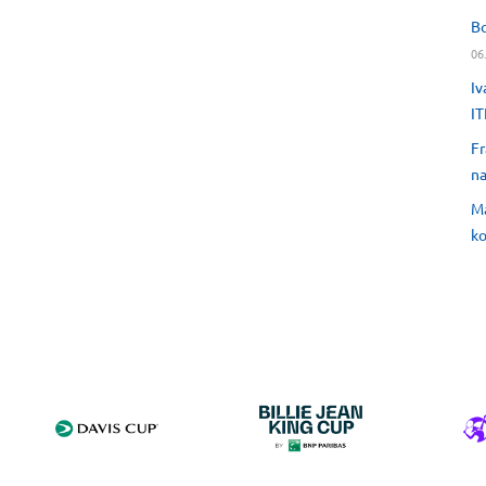
Bo
06
Iv
IT
Fr
na
Ma
ko