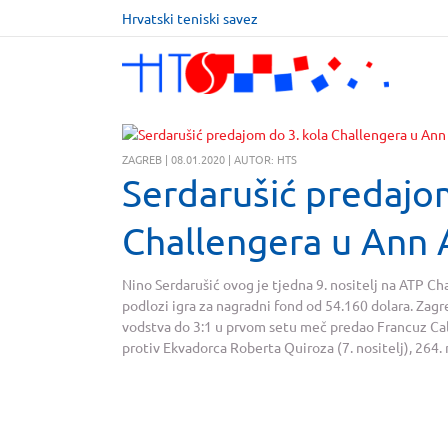
Hrvatski teniski savez
ZAGREB | 08.01.2020 | AUTOR: HTS
Serdarušić predajom
Challengera u Ann 
Nino Serdarušić ovog je tjedna 9. nositelj na ATP C
podlozi igra za nagradni fond od 54.160 dolara. Zagre
vodstva do 3:1 u prvom setu meč predao Francuz Calvi
protiv Ekvadorca Roberta Quiroza (7. nositelj), 264. n