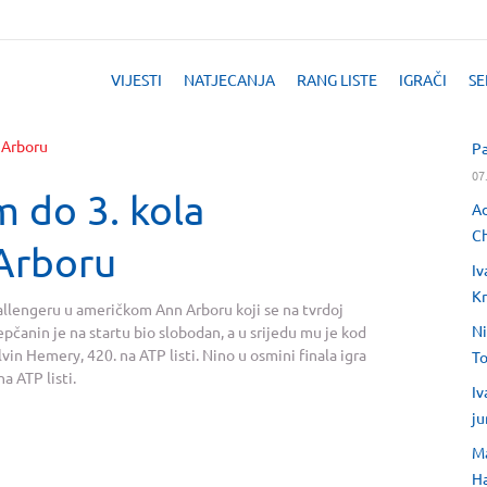
VIJESTI
NATJECANJA
RANG LISTE
IGRAČI
SE
Pa
07
 do 3. kola
Ad
Ch
Arboru
Iv
Kr
hallengeru u američkom Ann Arboru koji se na tvrdoj
Ni
pčanin je na startu bio slobodan, a u srijedu mu je kod
n Hemery, 420. na ATP listi. Nino u osmini finala igra
T
a ATP listi.
Iv
ju
Ma
H