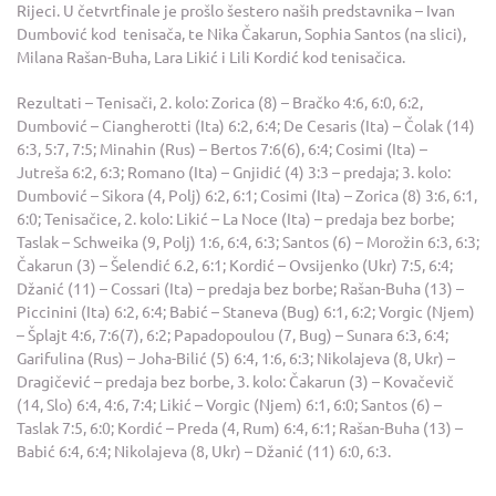
Rijeci. U četvrtfinale je prošlo šestero naših predstavnika – Ivan
Dumbović kod tenisača, te Nika Čakarun, Sophia Santos (na slici),
Milana Rašan-Buha, Lara Likić i Lili Kordić kod tenisačica.
Rezultati – Tenisači, 2. kolo: Zorica (8) – Bračko 4:6, 6:0, 6:2,
Dumbović – Ciangherotti (Ita) 6:2, 6:4; De Cesaris (Ita) – Čolak (14)
6:3, 5:7, 7:5; Minahin (Rus) – Bertos 7:6(6), 6:4; Cosimi (Ita) –
Jutreša 6:2, 6:3; Romano (Ita) – Gnjidić (4) 3:3 – predaja; 3. kolo:
Dumbović – Sikora (4, Polj) 6:2, 6:1; Cosimi (Ita) – Zorica (8) 3:6, 6:1,
6:0; Tenisačice, 2. kolo: Likić – La Noce (Ita) – predaja bez borbe;
Taslak – Schweika (9, Polj) 1:6, 6:4, 6:3; Santos (6) – Morožin 6:3, 6:3;
Čakarun (3) – Šelendić 6.2, 6:1; Kordić – Ovsijenko (Ukr) 7:5, 6:4;
Džanić (11) – Cossari (Ita) – predaja bez borbe; Rašan-Buha (13) –
Piccinini (Ita) 6:2, 6:4; Babić – Staneva (Bug) 6:1, 6:2; Vorgic (Njem)
– Šplajt 4:6, 7:6(7), 6:2; Papadopoulou (7, Bug) – Sunara 6:3, 6:4;
Garifulina (Rus) – Joha-Bilić (5) 6:4, 1:6, 6:3; Nikolajeva (8, Ukr) –
Dragičević – predaja bez borbe, 3. kolo: Čakarun (3) – Kovačevič
(14, Slo) 6:4, 4:6, 7:4; Likić – Vorgic (Njem) 6:1, 6:0; Santos (6) –
Taslak 7:5, 6:0; Kordić – Preda (4, Rum) 6:4, 6:1; Rašan-Buha (13) –
Babić 6:4, 6:4; Nikolajeva (8, Ukr) – Džanić (11) 6:0, 6:3.