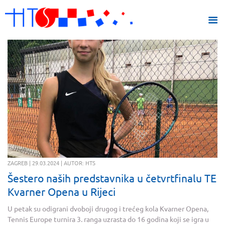
ZAGREB | 29.03.2024 | AUTOR: HTS
Šestero naših predstavnika u četvrtfinalu TE
Kvarner Opena u Rijeci
U petak su odigrani dvoboji drugog i trećeg kola Kvarner Opena,
Tennis Europe turnira 3. ranga uzrasta do 16 godina koji se igra u