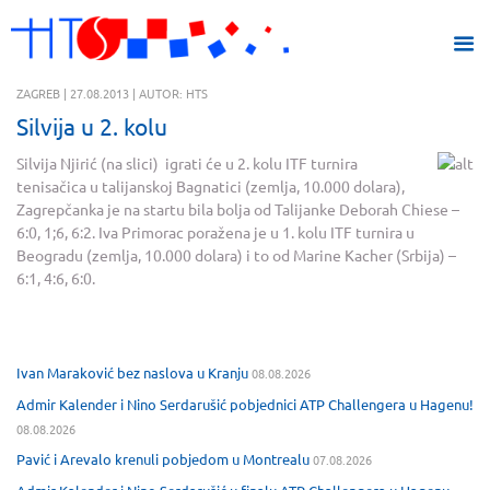
ZAGREB | 27.08.2013 | AUTOR: HTS
Silvija u 2. kolu
Silvija Njirić
(na slici) igrati će u 2. kolu ITF turnira
tenisačica u talijanskoj Bagnatici (zemlja, 10.000 dolara),
Zagrepčanka je na startu bila bolja od Talijanke Deborah Chiese –
6:0, 1;6, 6:2. Iva Primorac poražena je u 1. kolu ITF turnira u
Beogradu (zemlja, 10.000 dolara) i to od Marine Kacher (Srbija) –
6:1, 4:6, 6:0.
Ivan Maraković bez naslova u Kranju
08.08.2026
Admir Kalender i Nino Serdarušić pobjednici ATP Challengera u Hagenu!
08.08.2026
Pavić i Arevalo krenuli pobjedom u Montrealu
07.08.2026