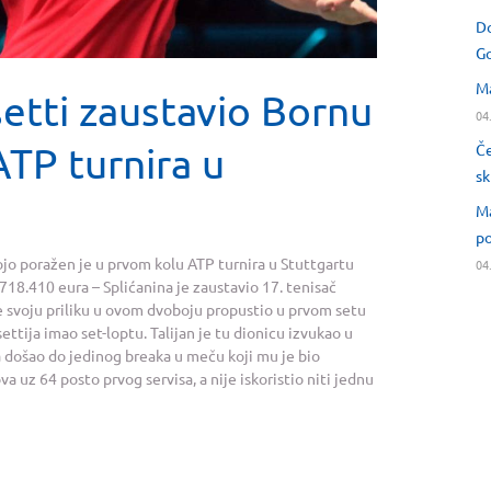
Do
Go
Ma
etti zaustavio Bornu
04
TP turnira u
Če
sk
Ma
po
ojo poražen je u prvom kolu ATP turnira u Stuttgartu
04
 718.410 eura – Splićanina je zaustavio 17. tenisač
 je svoju priliku u ovom dvoboju propustio u prvom setu
ttija imao set-loptu. Talijan je tu dionicu izvukao u
 došao do jedinog breaka u meču koji mu je bio
 uz 64 posto prvog servisa, a nije iskoristio niti jednu