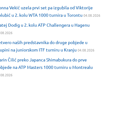
nna Vekić uzela prvi set pa izgubila od Viktorije
lubić u 2. kolu WTA 1000 turnira u Torontu
04.08.2026
tej Dodig u 2. kolu ATP Challengera u Hagenu
.08.2026
tvero naših predstavnika do druge pobjede u
upini na juniorskom ITF turniru u Kranju
04.08.2026
rin Čilić preko Japanca Shimabukura do prve
bjede na ATP Masters 1000 turniru u Montrealu
.08.2026