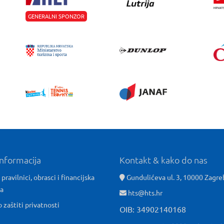
GENERALNI SPONZOR
informacija
Kontakt & kako do nas
 pravilnici, obrasci i financijska
Gundulićeva ul. 3, 10000 Zagre
ća
hts@hts.hr
o zaštiti privatnosti
OIB: 34902140168