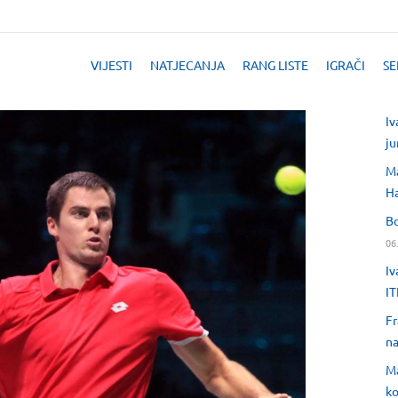
VIJESTI
NATJECANJA
RANG LISTE
IGRAČI
SE
Iv
ju
Ma
H
Bo
06
Iv
IT
Fr
na
Ma
ko