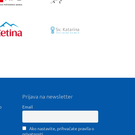
Prijava na newsletter
b
Email
Ako nastavite, prihvaćate pravila o
privatnosti