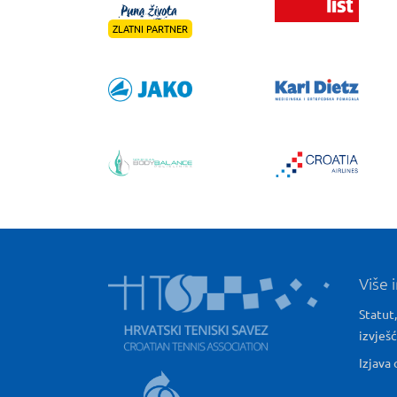
ZLATNI PARTNER
Više 
Statut,
izvješ
Izjava 