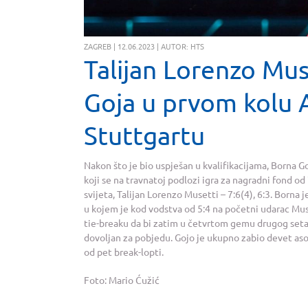
ZAGREB | 12.06.2023 | AUTOR: HTS
Talijan Lorenzo Mus
Goja u prvom kolu A
Stuttgartu
Nakon što je bio uspješan u kvalifikacijama, Borna G
koji se na travnatoj podlozi igra za nagradni fond od
svijeta, Talijan Lorenzo Musetti – 7:6(4), 6:3. Borna
u kojem je kod vodstva od 5:4 na početni udarac Muse
tie-breaku da bi zatim u četvrtom gemu drugog seta
dovoljan za pobjedu. Gojo je ukupno zabio devet asova
od pet break-lopti.
Foto: Mario Ćužić