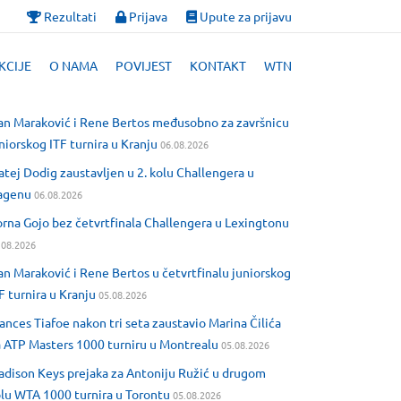
Rezultati
Prijava
Upute za prijavu
KCIJE
O NAMA
POVIJEST
KONTAKT
WTN
an Maraković i Rene Bertos međusobno za završnicu
niorskog ITF turnira u Kranju
06.08.2026
tej Dodig zaustavljen u 2. kolu Challengera u
agenu
06.08.2026
rna Gojo bez četvrtfinala Challengera u Lexingtonu
.08.2026
an Maraković i Rene Bertos u četvrtfinalu juniorskog
F turnira u Kranju
05.08.2026
ances Tiafoe nakon tri seta zaustavio Marina Čilića
 ATP Masters 1000 turniru u Montrealu
05.08.2026
dison Keys prejaka za Antoniju Ružić u drugom
lu WTA 1000 turnira u Torontu
05.08.2026