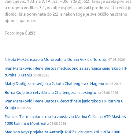
Janicijevic, 183. na WTA listi – 3:6, 7:6(2), 6:2. Tena je uzela prvi set,
u drugom vodila s 3:1, no nije uspjela zadržati prednost. U trećoj je
dionici bila poravnata do 2:2, a nakon toga je sve otišlo na stranu
njene suparnice.
Foto: Inga Ćužić
Nikola Mektić ispao u Montrealu, a Donna Vekić u Torontu
07.08.2026
Ivan Maraković i Rene Bertos međusobno za završnicu juniorskog ITF
turnira u Kranju
06.08.2026
Matej Dodig zaustavljen u 2. kolu Challengera u Hagenu
06.08.2026
Borna Gojo bez četvrtfinala Challengera u Lexingtonu
06.08.2026
Ivan Maraković i Rene Bertos u četvrtfinalu juniorskog ITF turnira u
Kranju
05.08.2026
Frances Tiafoe nakon tri seta zaustavio Marina Čilića na ATP Masters
1000 turniru u Montrealu
05.08.2026
Madison Keys prejaka za Antoniju Ružić u drugom kolu WTA 1000