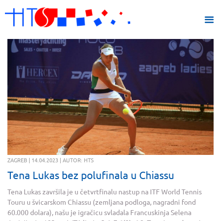
ZAGREB | 14.04.2023 | AUTOR: HTS
Tena Lukas bez polufinala u Chiassu
Tena Lukas završila je u četvrtfinalu nastup na ITF World Tennis
Touru u švicarskom Chiassu (zemljana podloga, nagradni fond
60.000 dolara), našu je igračicu svladala Francuskinja Selena