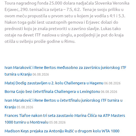
Toura nagradnog fonda 25.000 dolara nadjačala Slovenka Veronika
Erjavec, 290. tenisačica svijeta – 7:5, 6:2. Tena je svoju priliku u
ovom meču propustila u prvom setu u kojem je vodila s 4:1 i 5.3.
Nakon toga gubi šest uzastopnih gemova i Erjavec dolazi do
prednosti koju je znala pretvoriti u završno slavlje. Lukas tako
ostaje na devet ITF naslova u singlu, a posljednji je put do kraja
otišla u svibnju prošle godine u Rimu.
Ivan Maraković i Rene Bertos međusobno za završnicu juniorskog ITF
turnira u Kranju
06.08.2026
Matej Dodig zaustavljen u 2. kolu Challengera u Hagenu
06.08.2026
Borna Gojo bez četvrtfinala Challengera u Lexingtonu
06.08.2026
Ivan Maraković i Rene Bertos u četvrtfinalu juniorskog ITF turnira u
Kranju
05.08.2026
Frances Tiafoe nakon tri seta zaustavio Marina Čilića na ATP Masters
1000 turniru u Montrealu
05.08.2026
Madison Keys prejaka za Antoniju Ružić u drugom kolu WTA 1000