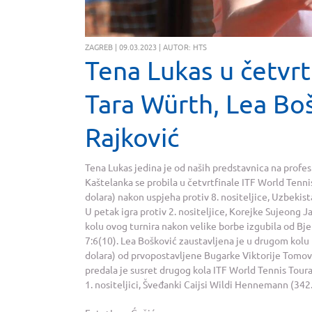
ZAGREB | 09.03.2023 | AUTOR: HTS
Tena Lukas u četvrt
Tara Würth, Lea Boš
Rajković
Tena Lukas jedina je od naših predstavnica na profe
Kaštelanka se probila u četvrtfinale ITF World Tenn
dolara) nakon uspjeha protiv 8. nositeljice, Uzbekist
U petak igra protiv 2. nositeljice, Korejke Sujeong J
kolu ovog turnira nakon velike borbe izgubila od Bjelo
7:6(10). Lea Bošković zaustavljena je u drugom kolu 
dolara) od prvopostavljene Bugarke Viktorije Tomove (
predala je susret drugog kola ITF World Tennis Tou
1. nositeljici, Šveđanki Caijsi Wildi Hennemann (342.)