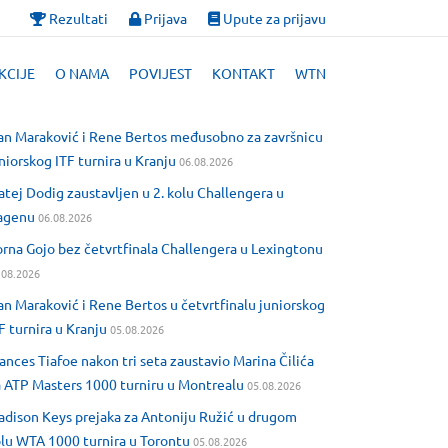
Rezultati
Prijava
Upute za prijavu
KCIJE
O NAMA
POVIJEST
KONTAKT
WTN
an Maraković i Rene Bertos međusobno za završnicu
niorskog ITF turnira u Kranju
06.08.2026
tej Dodig zaustavljen u 2. kolu Challengera u
agenu
06.08.2026
rna Gojo bez četvrtfinala Challengera u Lexingtonu
.08.2026
an Maraković i Rene Bertos u četvrtfinalu juniorskog
F turnira u Kranju
05.08.2026
ances Tiafoe nakon tri seta zaustavio Marina Čilića
 ATP Masters 1000 turniru u Montrealu
05.08.2026
dison Keys prejaka za Antoniju Ružić u drugom
lu WTA 1000 turnira u Torontu
05.08.2026