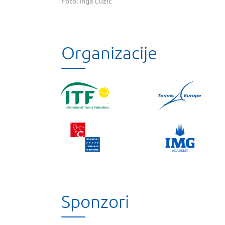
Foto: Inga Ćužić
Organizacije
Sponzori