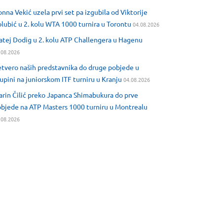
nna Vekić uzela prvi set pa izgubila od Viktorije
lubić u 2. kolu WTA 1000 turnira u Torontu
04.08.2026
tej Dodig u 2. kolu ATP Challengera u Hagenu
.08.2026
tvero naših predstavnika do druge pobjede u
upini na juniorskom ITF turniru u Kranju
04.08.2026
rin Čilić preko Japanca Shimabukura do prve
bjede na ATP Masters 1000 turniru u Montrealu
.08.2026