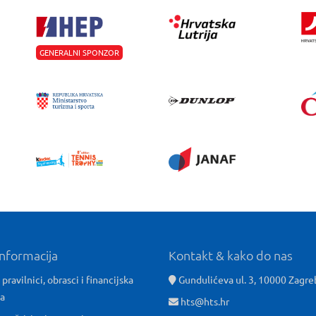
GENERALNI SPONZOR
informacija
Kontakt & kako do nas
 pravilnici, obrasci i financijska
Gundulićeva ul. 3, 10000 Zagre
ća
hts@hts.hr