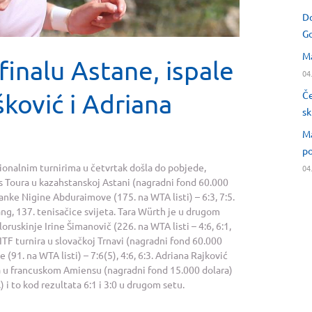
Do
Go
Ma
finalu Astane, ispale
04
ković i Adriana
Če
sk
Ma
po
sionalnim turnirima u četvrtak došla do pobjede,
04
is Toura u kazahstanskoj Astani (nagradni fond 60.000
anke Nigine Abduraimove (175. na WTA listi) – 6:3, 7:5.
ang, 137. tenisačice svijeta. Tara Würth je u drugom
ruskinje Irine Šimanovič (226. na WTA listi – 4:6, 6:1,
ITF turnira u slovačkoj Trnavi (nagradni fond 60.000
91. na WTA listi) – 7:6(5), 4:6, 6:3. Adriana Rajković
ra u francuskom Amiensu (nagradni fond 15.000 dolara)
 i to kod rezultata 6:1 i 3:0 u drugom setu.