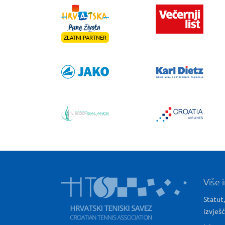
ZLATNI PARTNER
Više 
Statut,
izvješ