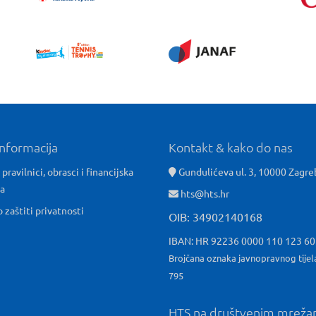
informacija
Kontakt & kako do nas
 pravilnici, obrasci i financijska
Gundulićeva ul. 3, 10000 Zagre
ća
hts@hts.hr
o zaštiti privatnosti
OIB: 34902140168
IBAN: HR 92236 0000 110 123 6
Brojčana oznaka javnopravnog tijel
795
HTS na društvenim mrež