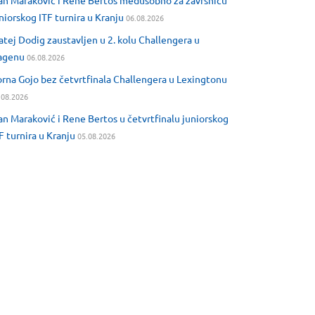
an Maraković i Rene Bertos međusobno za završnicu
niorskog ITF turnira u Kranju
06.08.2026
tej Dodig zaustavljen u 2. kolu Challengera u
agenu
06.08.2026
rna Gojo bez četvrtfinala Challengera u Lexingtonu
.08.2026
an Maraković i Rene Bertos u četvrtfinalu juniorskog
F turnira u Kranju
05.08.2026