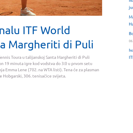
Iv
ju
Ma
H
nalu ITF World
Bo
a Margheriti di Puli
06
Iv
IT
ennis Toura u talijanskoj Santa Margheriti di Puli
kon 19 minuta igre kod vodstva do 3:0 u prvom setu
nja Emma Lene (702. na WTA listi). Tena će za plasman
ne Hobgarski, 306. tenisačice svijeta.