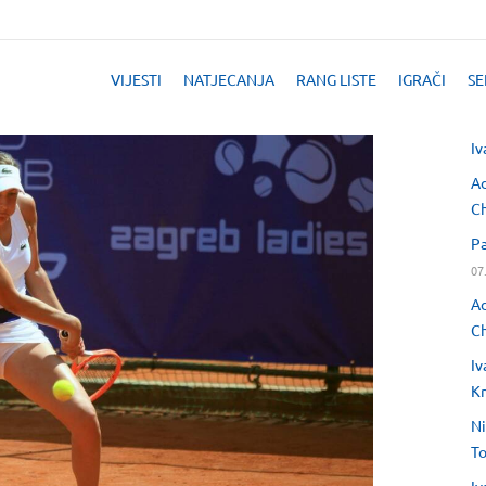
VIJESTI
NATJECANJA
RANG LISTE
IGRAČI
SE
Iv
Ad
Ch
Pa
07
Ad
Ch
Iv
Kr
Ni
T