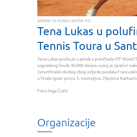
ZAGREB | 10.10.2025 | AUTOR: HTS
Tena Lukas u polufi
Tennis Toura u Sant
Tena Lukas prošla je u petak u polufinale ITF World T
nagradnog fonda 30.000 dolara, našoj je igračici na
četvrtfinalni dvoboj zbog ozljede predala Francuski
u finale igrati protiv 3. nositeljice, Njemice Kathari
Foto: Inga Ćužić
Organizacije