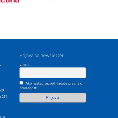
Prijava na newsletter
b
Email
Ako nastavite, prihvaćate pravila o
privatnosti
028
a 251-
ama