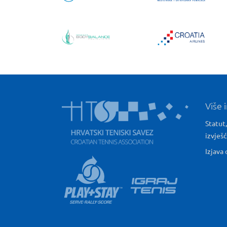
Više 
Statut,
izvješ
Izjava 