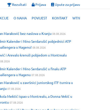
Rezultati
Prijava
Upute za prijavu
KCIJE
O NAMA
POVIJEST
KONTAKT
WTN
an Maraković bez naslova u Kranju
08.08.2026
mir Kalender i Nino Serdarušić pobjednici ATP
allengera u Hagenu!
08.08.2026
vić i Arevalo krenuli pobjedom u Montrealu
.08.2026
mir Kalender i Nino Serdarušić u finalu ATP
allengera u Hagenu
07.08.2026
an Maraković u završnici juniorskog ITF turnira u
anju
07.08.2026
kola Mektić ispao u Montrealu, a Donna Vekić u
orontu
07.08.2026