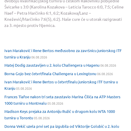
dvoboju kvalifikacijskog turnira u češkom Rakovniku pobijedile
Švicarke s 3:0 (Karolina Kozakova – Leticia Tarocco 6:0, 7:5; Celine
Naef – Petra Marčinko 6:1, 6:2; Kozakova/Lanz –
Knežević/Marčinko 7:6(5), 6:2). Naše cure će u utorak razigravati
za 3. mjesto protiv Njemica.
Ivan Maraković i Rene Bertos međusobno za završnicu juniorskog ITF
turnira u Kranju
06.08.2026
Matej Dodig zaustavljen u 2. kolu Challengera u Hagenu
06.08.2026
Borna Gojo bez četvrtfinala Challengera u Lexingtonu
06.08.2026
Ivan Maraković i Rene Bertos u četvrtfinalu juniorskog ITF turnira u
Kranju
05.08.2026
Frances Tiafoe nakon tri seta zaustavio Marina Čilića na ATP Masters
1000 turniru u Montrealu
05.08.2026
Madison Keys prejaka za Antoniju Ružić u drugom kolu WTA 1000
turnira u Torontu
05.08.2026
Donna Vekić uzela prvi set pa izgubila od Viktorije Golubić u 2. kolu