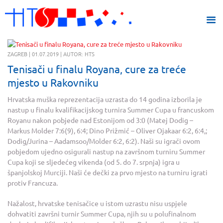
ZAGREB | 01.07.2019 | AUTOR: HTS
Tenisači u finalu Royana, cure za treće
mjesto u Rakovniku
Hrvatska muška reprezentacija uzrasta do 14 godina izborila je
nastup u finalu kvalifikacijskog turnira Summer Cupa u francuskom
Royanu nakon pobjede nad Estonijom od 3:0 (Matej Dodig –
Markus Molder 7:6(9), 6:4; Dino Prižmić – Oliver Ojakaar 6:2, 6:4,;
Dodig/Jurina – Aadamsoo/Molder 6:2, 6:2). Naši su igrači ovom
pobjedom ujedno osigurali nastup na završnom turniru Summer
Cupa koji se sljedećeg vikenda (od 5. do 7. srpnja) igra u
španjolskoj Murciji. Naši će dečki za prvo mjesto na turniru igrati
protiv Francuza.
Nažalost, hrvatske tenisačice u istom uzrastu nisu uspjele
dohvatiti završni turnir Summer Cupa, njih su u polufinalnom