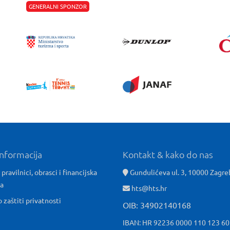
GENERALNI SPONZOR
informacija
Kontakt & kako do nas
 pravilnici, obrasci i financijska
Gundulićeva ul. 3, 10000 Zagre
ća
hts@hts.hr
o zaštiti privatnosti
OIB: 34902140168
IBAN: HR 92236 0000 110 123 6