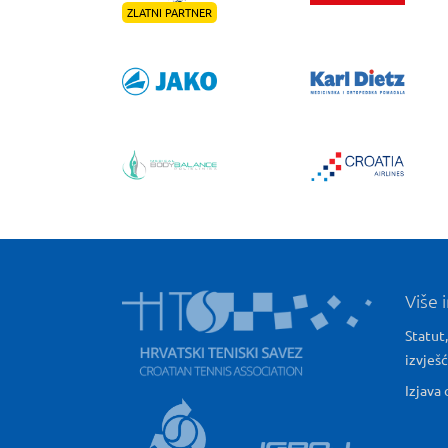
ZLATNI PARTNER
Više 
Statut,
izvješ
Izjava 