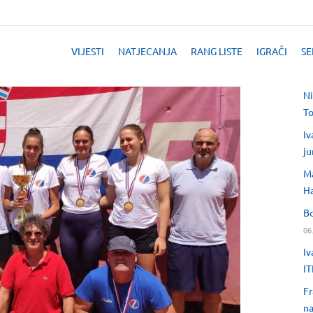
VIJESTI
NATJECANJA
RANG LISTE
IGRAČI
SE
Ni
T
Iv
ju
Ma
H
Bo
06
Iv
IT
Fr
na