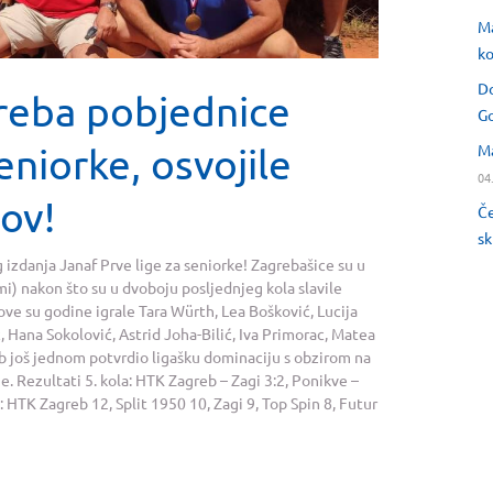
Ma
ko
Do
reba pobjednice
Go
eniorke, osvojile
Ma
04
lov!
Če
sk
zdanja Janaf Prve lige za seniorke! Zagrebašice su u
i) nakon što su u dvoboju posljednjeg kola slavile
a ove su godine igrale Tara Würth, Lea Bošković, Lucija
ić, Hana Sokolović, Astrid Joha-Bilić, Iva Primorac, Matea
b još jednom potvrdio ligašku dominaciju s obzirom na
 Rezultati 5. kola: HTK Zagreb – Zagi 3:2, Ponikve –
: HTK Zagreb 12, Split 1950 10, Zagi 9, Top Spin 8, Futur