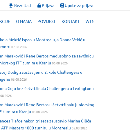
Rezultati
Prijava
Upute za prijavu
KCIJE
O NAMA
POVIJEST
KONTAKT
WTN
kola Mektić ispao u Montrealu, a Donna Vekić u
orontu
07.08.2026
an Maraković i Rene Bertos međusobno za završnicu
niorskog ITF turnira u Kranju
06.08.2026
tej Dodig zaustavljen u 2. kolu Challengera u
agenu
06.08.2026
rna Gojo bez četvrtfinala Challengera u Lexingtonu
.08.2026
an Maraković i Rene Bertos u četvrtfinalu juniorskog
F turnira u Kranju
05.08.2026
ances Tiafoe nakon tri seta zaustavio Marina Čilića
 ATP Masters 1000 turniru u Montrealu
05.08.2026