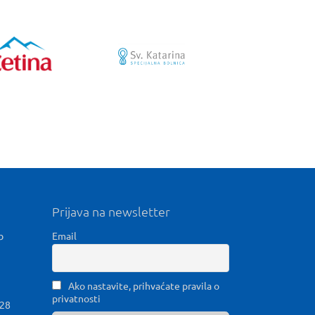
Prijava na newsletter
b
Email
Ako nastavite, prihvaćate pravila o
privatnosti
028