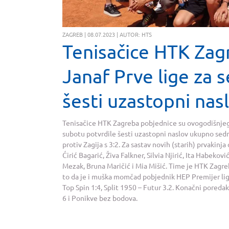
ZAGREB | 08.07.2023 | AUTOR: HTS
Tenisačice HTK Zag
Janaf Prve lige za s
šesti uzastopni nas
Tenisačice HTK Zagreba pobjednice su ovogodišnjeg i
subotu potvrdile šesti uzastopni naslov ukupno sedm
protiv Zagija s 3:2. Za sastav novih (starih) prvakinj
Ćirić Bagarić, Živa Falkner, Silvia Njirić, Ita Habekov
Mezak, Bruna Maričić i Mia Mišić. Time je HTK Zagre
to da je i muška momčad pobjednik HEP Premijer lige.
Top Spin 1:4, Split 1950 – Futur 3.2. Konačni poredak
6 i Ponikve bez bodova.