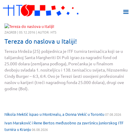
ZAGREB | 05.12.2016 | AUTOR: HTS
Tereza do naslova u Italiji!
Tereza Mrdeža (25) pobjednica je ITF turnira tenisačica koji se u
talijanskoj Santa Margheriti Di Puli igrao za nagradni fond od
25.000 dolara (zemljana podloga), Porečanka je u finalnom
dvoboju svladala 1. nositeljicu i 138. tenisačicu svijeta, Nizozemku
Cindy Burger – 6:3, 6:4. Ovo je Terezi šesti osvojeni profesionalni
naslov u karijeri (treći nagradnog fonda 25.000 dolara), drugi ove
godine (Bol).
Nikola Mektić ispao u Montrealu, a Donna Vekić u Torontu
07.08.2026
Ivan Maraković i Rene Bertos međusobno za završnicu juniorskog ITF
turnira u Kranju
06.08.2026