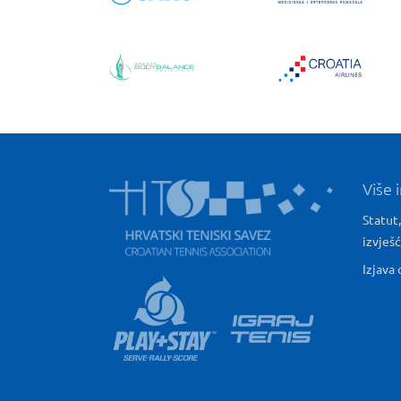
Više 
Statut,
izvješ
Izjava 