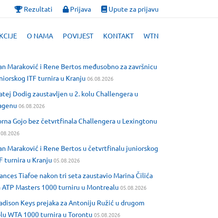
Rezultati
Prijava
Upute za prijavu
KCIJE
O NAMA
POVIJEST
KONTAKT
WTN
an Maraković i Rene Bertos međusobno za završnicu
niorskog ITF turnira u Kranju
06.08.2026
tej Dodig zaustavljen u 2. kolu Challengera u
agenu
06.08.2026
rna Gojo bez četvrtfinala Challengera u Lexingtonu
.08.2026
an Maraković i Rene Bertos u četvrtfinalu juniorskog
F turnira u Kranju
05.08.2026
ances Tiafoe nakon tri seta zaustavio Marina Čilića
 ATP Masters 1000 turniru u Montrealu
05.08.2026
dison Keys prejaka za Antoniju Ružić u drugom
lu WTA 1000 turnira u Torontu
05.08.2026