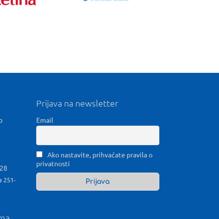
Prijava na newsletter
b
Email
Ako nastavite, prihvaćate pravila o
privatnosti
028
a 251-
ama