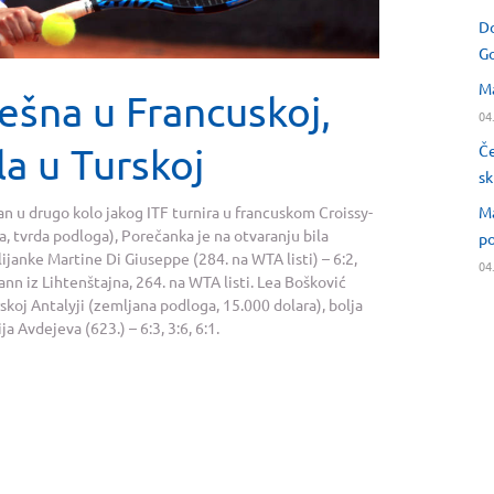
Do
Go
Ma
ešna u Francuskoj,
04
la u Turskoj
Če
sk
Ma
n u drugo kolo jakog ITF turnira u francuskom Croissy-
 tvrda podloga), Porečanka je na otvaranju bila
po
Talijanke Martine Di Giuseppe (284. na WTA listi) – 6:2,
04
ann iz Lihtenštajna, 264. na WTA listi. Lea Bošković
skoj Antalyji (zemljana podloga, 15.000 dolara), bolja
 Avdejeva (623.) – 6:3, 3:6, 6:1.