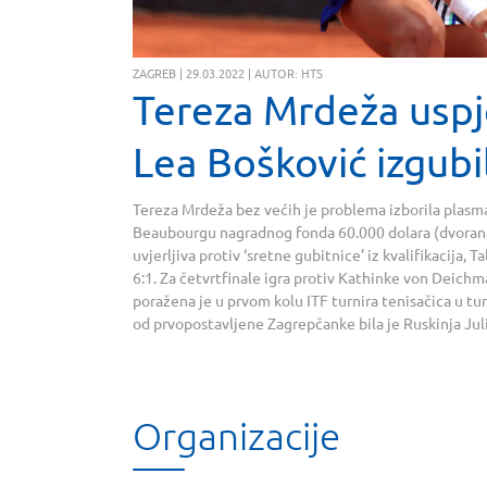
ZAGREB | 29.03.2022 | AUTOR: HTS
Tereza Mrdeža uspj
Lea Bošković izgubi
Tereza Mrdeža bez većih je problema izborila plasma
Beaubourgu nagradnog fonda 60.000 dolara (dvorana,
uvjerljiva protiv ‘sretne gubitnice’ iz kvalifikacija, 
6:1. Za četvrtfinale igra protiv Kathinke von Deichm
poražena je u prvom kolu ITF turnira tenisačica u tur
od prvopostavljene Zagrepčanke bila je Ruskinja Julija
Organizacije