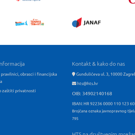
informacija
Kontakt & kako do nas
 pravilnici, obrasci i financijska
Gundulićeva ul. 3, 10000 Zagre
ća
hts@hts.hr
o zaštiti privatnosti
OIB: 34902140168
IBAN: HR 92236 0000 110 123 6
Brojčana oznaka javnopravnog tijel
795
HTS na društvenim mrež