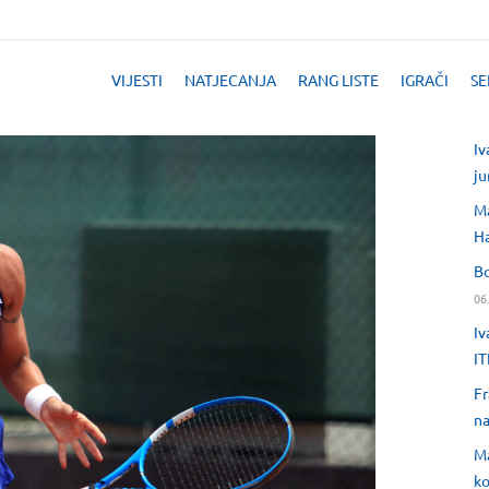
VIJESTI
NATJECANJA
RANG LISTE
IGRAČI
SE
Iv
ju
Ma
H
Bo
06
Iv
IT
Fr
na
Ma
ko