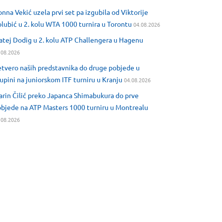
nna Vekić uzela prvi set pa izgubila od Viktorije
lubić u 2. kolu WTA 1000 turnira u Torontu
04.08.2026
tej Dodig u 2. kolu ATP Challengera u Hagenu
.08.2026
tvero naših predstavnika do druge pobjede u
upini na juniorskom ITF turniru u Kranju
04.08.2026
rin Čilić preko Japanca Shimabukura do prve
bjede na ATP Masters 1000 turniru u Montrealu
.08.2026