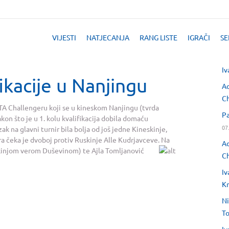
VIJESTI
NATJECANJA
RANG LISTE
IGRAČI
SE
Iv
ikacije u Nanjingu
Ad
Ch
WTA Challengeru koji se u kineskom Nanjingu (tvrda
Pa
kon što je u 1. kolu kvalifikacija dobila domaću
07
ak na glavni turnir bila bolja od još jedne Kineskinje,
ira čeka je dvoboj protiv Ruskinje Alle Kudrjavceve. Na
Ad
uskinjom verom
Duševinom) te Ajla Tomljanović
Ch
Iv
Kr
Ni
T