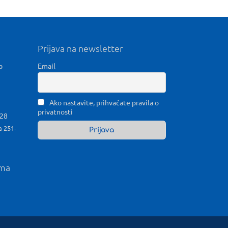
Prijava na newsletter
b
Email
Ako nastavite, prihvaćate pravila o
privatnosti
028
a 251-
ama