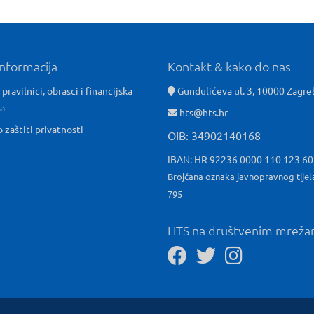
informacija
Kontakt & kako do nas
 pravilnici, obrasci i financijska
Gundulićeva ul. 3, 10000 Zagre
ća
hts@hts.hr
o zaštiti privatnosti
OIB: 34902140168
IBAN: HR 92236 0000 110 123 6
Brojčana oznaka javnopravnog tijel
795
HTS na društvenim mrež