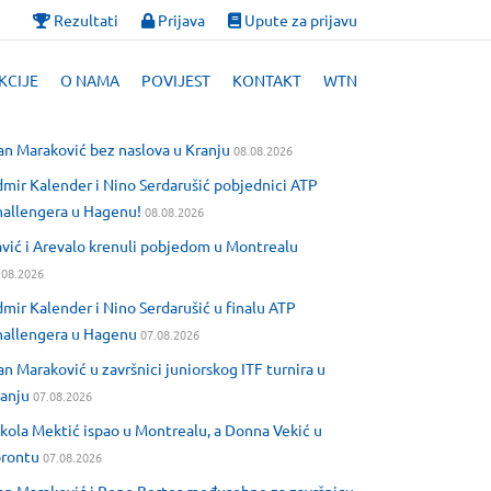
Rezultati
Prijava
Upute za prijavu
KCIJE
O NAMA
POVIJEST
KONTAKT
WTN
an Maraković bez naslova u Kranju
08.08.2026
mir Kalender i Nino Serdarušić pobjednici ATP
allengera u Hagenu!
08.08.2026
vić i Arevalo krenuli pobjedom u Montrealu
.08.2026
mir Kalender i Nino Serdarušić u finalu ATP
allengera u Hagenu
07.08.2026
an Maraković u završnici juniorskog ITF turnira u
anju
07.08.2026
kola Mektić ispao u Montrealu, a Donna Vekić u
orontu
07.08.2026