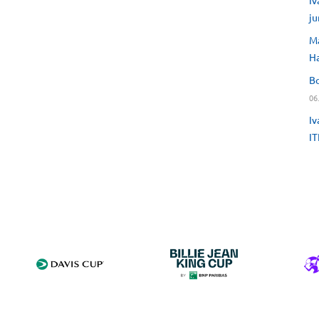
Iv
ju
Ma
H
Bo
06
Iv
IT