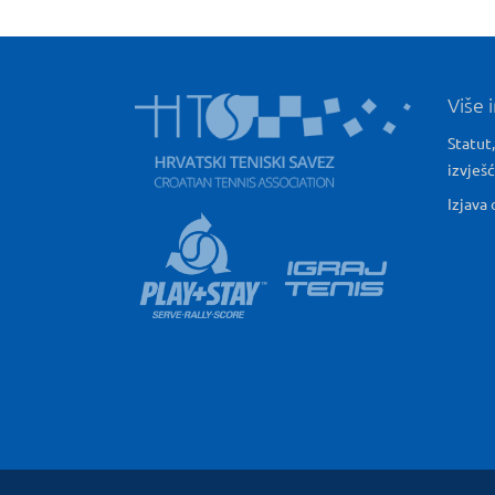
Više 
Statut,
izvješ
Izjava 