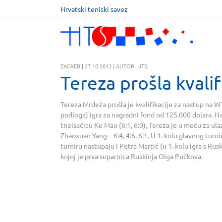
Hrvatski teniski savez
ZAGREB | 27.10.2013 | AUTOR: HTS
Tereza prošla kvalif
Tereza Mrdeža prošla je kvalifikacije za nastup na 
podloga) igra za nagradni fond od 125.000 dolara. Na
tneisačicu Ke Mao (6:1, 6:0), Tereza je u meču za ulaz
Zhaoxuan Yang – 6:4, 4:6, 6:1. U 1. kolu glavnog turn
turniru nastupaju i Petra Martić (u 1. kolu igra s R
kojoj je prva suparnica Ruskinja Olga Pučkova.