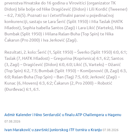
prvenstva Hrvatske do 16 godina u Virovitici (organizator TK
Didon) bile bolje od Nike Dragičević (Didon) i Lili Kordić (Tweener)
– 6:2, 7:6(5). Poznati su i četvrtfinalni parovi u pojedinačnoj
konkurenciji, sastaju se Lara Šerić (Split 1950) i Mia Taslak (HATK
Mladost), Sophia Isabella Santos (Zagi) i Lara Likić (Varteks), Nika
Bumbak (Split 1950) i Milana Rašan-Buha (Top Spin) te Nika
Čakarun (Pro 2000) i Iva Jerković (Zagi).
Rezultati, 2. kolo: Šerić (1, Split 1950) – Šverko (Split 1950) 6:0, 6:1;
Taslak (7, HATK Mladost) – Gregurina (Koprivnica) 6:1, 6:2; Santos
(3, Zagi) – Dragičević (Didon) 6:0, 6:0; Likić (5, Varteks) – Džanić
(Top Spin) 6:2, 7:5; Bumbak (Split 1950) – Komljenović (8, Zagi) 6:3,
6:0; Rašan-Buha (Top Spin) – Ban (Tag) 7:5, 6:0; Jerković (Zagi) –
Kunac (6, Movens) 6:3, 6:2; Čakarun (2, Pro 2000) – Robotić
(Đurđevac) 6:1, 6:1.
Admir Kalender i Nino Serdarušić u finalu ATP Challengera u Hagenu
07.08.2026
Ivan Maraković u završnici juniorskog ITF turnira u Kranju
07.08.2026