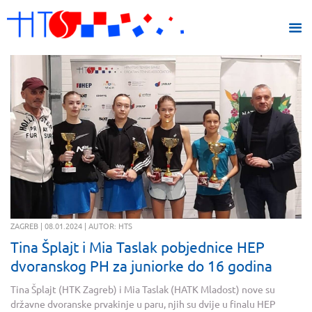
ZAGREB | 08.01.2024 | AUTOR: HTS
Tina Šplajt i Mia Taslak pobjednice HEP
dvoranskog PH za juniorke do 16 godina
Tina Šplajt (HTK Zagreb) i Mia Taslak (HATK Mladost) nove su
državne dvoranske prvakinje u paru, njih su dvije u finalu HEP