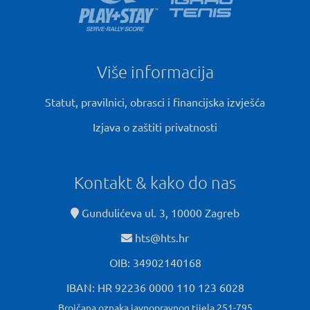
Više informacija
Statut, pravilnici, obrasci i financijska izvješća
Izjava o zaštiti privatnosti
Kontakt & kako do nas
Gundulićeva ul. 3, 10000 Zagreb
hts@hts.hr
OIB: 34902140168
IBAN: HR 92236 0000 110 123 6028
Brojčana oznaka javnopravnog tijela 251-795