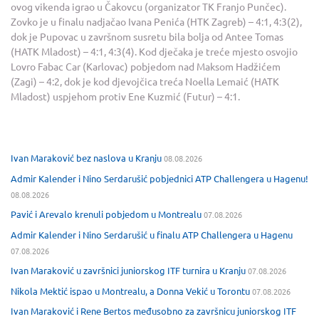
ovog vikenda igrao u Čakovcu (organizator TK Franjo Punčec).
Zovko je u finalu nadjačao Ivana Penića (HTK Zagreb) – 4:1, 4:3(2),
dok je Pupovac u završnom susretu bila bolja od Antee Tomas
(HATK Mladost) – 4:1, 4:3(4). Kod dječaka je treće mjesto osvojio
Lovro Fabac Car (Karlovac) pobjedom nad Maksom Hadžićem
(Zagi) – 4:2, dok je kod djevojčica treća Noella Lemaić (HATK
Mladost) uspjehom protiv Ene Kuzmić (Futur) – 4:1.
Ivan Maraković bez naslova u Kranju
08.08.2026
Admir Kalender i Nino Serdarušić pobjednici ATP Challengera u Hagenu!
08.08.2026
Pavić i Arevalo krenuli pobjedom u Montrealu
07.08.2026
Admir Kalender i Nino Serdarušić u finalu ATP Challengera u Hagenu
07.08.2026
Ivan Maraković u završnici juniorskog ITF turnira u Kranju
07.08.2026
Nikola Mektić ispao u Montrealu, a Donna Vekić u Torontu
07.08.2026
Ivan Maraković i Rene Bertos međusobno za završnicu juniorskog ITF