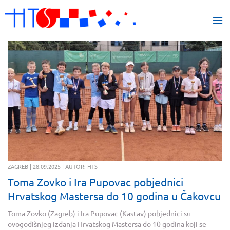
ZAGREB | 28.09.2025 | AUTOR: HTS
Toma Zovko i Ira Pupovac pobjednici
Hrvatskog Mastersa do 10 godina u Čakovcu
Toma Zovko (Zagreb) i Ira Pupovac (Kastav) pobjednici su
ovogodišnjeg izdanja Hrvatskog Mastersa do 10 godina koji se