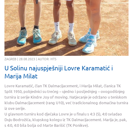
ZAGREB | 28.08.2023 | AUTOR: HTS
U Solinu najuspješniji Lovre Karamatić i
Marija Milat
Lovre Karamatić, član TK Dalmacijacement, i Marija Milat, članica TK
Split 1950, pobjednici su trećeg – ujedno i posljednjeg – ovogodišnjeg
turnira iz serije Kindre Joy of moving. Natjecanje je održano u teniskom
klubu Dalmacijacement (rang U10), već tradicionalnog domaćina turnira
iz ove serije.
U glavnom turniru kod dječaka Lovre je u finalu s 4:3 (5), 4:0 svladao
Duju Bodrožića, klupskog kolegu iz TK Dalmacijacement. Marija je, pak,
s 4:0, 4:0 bila bolja od Marte Barišić (TK Ponikve).