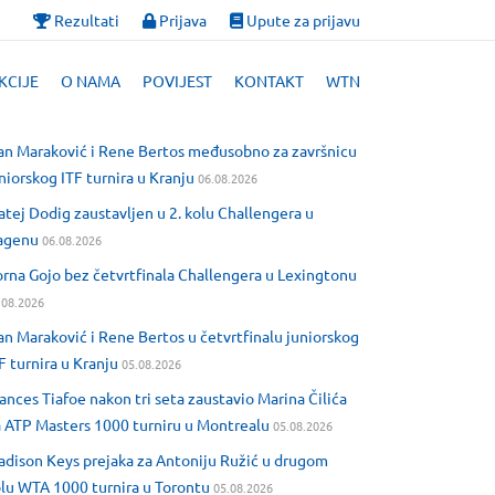
Rezultati
Prijava
Upute za prijavu
KCIJE
O NAMA
POVIJEST
KONTAKT
WTN
an Maraković i Rene Bertos međusobno za završnicu
niorskog ITF turnira u Kranju
06.08.2026
tej Dodig zaustavljen u 2. kolu Challengera u
agenu
06.08.2026
rna Gojo bez četvrtfinala Challengera u Lexingtonu
.08.2026
an Maraković i Rene Bertos u četvrtfinalu juniorskog
F turnira u Kranju
05.08.2026
ances Tiafoe nakon tri seta zaustavio Marina Čilića
 ATP Masters 1000 turniru u Montrealu
05.08.2026
dison Keys prejaka za Antoniju Ružić u drugom
lu WTA 1000 turnira u Torontu
05.08.2026