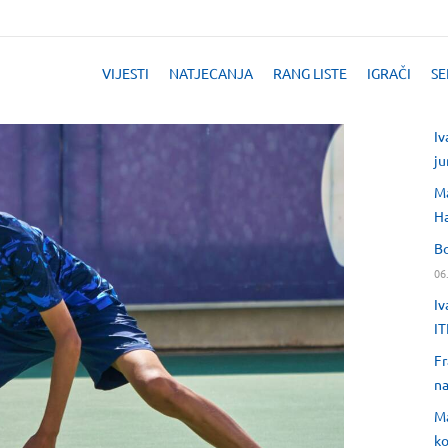
VIJESTI
NATJECANJA
RANG LISTE
IGRAČI
SE
Iv
ju
Ma
H
Bo
06
Iv
IT
Fr
na
Ma
ko