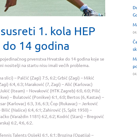
Do
Go
Ma
susreti 1. kola HEP
04
 do 14 godina
Če
sk
Ma
P pojedinačnog prvenstva Hrvatske do 14 godina koje se
 nositelji na startu nisu imali većih problema.
po
04
 slici) – Palčić (Zagi) 7:5, 6:2; Grbić (Zagi) – Mikić
gi) 6:4, 6:3; Maraković (7, Zagi) – Alić (Karlovac)
2; Jukić (Iteam) – Novaković (HTK Zagreb) 6:0, 6:0; Pilić
nikve) – Bulatović (Ponikve) 6:1, 6:0; Bertos (6, Kastav) –
sar (Karlovac) 6:3, 3:6, 6:3; Čop (Rukavac) – Jerković
ilić (Našice) 6:4, 6:1; Zahirović (5, Split 1950) –
račko (Varaždin 1181) 6:2, 6:2; Kodrić (Stars) – Bregović
ska) 6:2, 4:6, 6:2.
Tennis Talents Osijek) 6:1, 6:1; Brozina (Opatija) –