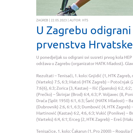
ZAGREB | 22.05.2023 | AUTOR: HTS
U Zagrebu odigrani 
prvenstva Hrvatske
U ponedjeljak su odigrani svi susreti prvog kola HE
održava u Zagrebu (organizator HATK Mladost). Glavni
Rezultati – Tenisači, 1. kolo: Gnjidić (1, HTK Zagreb, na
(Varteks) 7:5, 6:3; Matoš (HTK Zagreb) – Potočnjak (Za
7:6(6), 6:3; Zorica (3, Kastav) – Ilić (Špansko) 6:2, 6:
(Prečko) – Škrinjar (Brod) 6:4, 6:3; P. Voljavec (8, Po
Drača (Split 1950) 6:1, 6:3; Šarić (HATK Mladost) – Ba
(Dubrovnik) 2:6, 6:1, 6:3; Dumbović (4, HTK Zagreb) – B
Martinović (Kastav) 6:2, 4:6, 6:3; Vukić (Ponikve) – B
(Varteks) 6:4, 6:1; Erceg (2, HTK Zagreb) – Ereš (Makar
Tenisačice, 1. kolo: Čakarun (1, Pro 2000) – Rogulja (