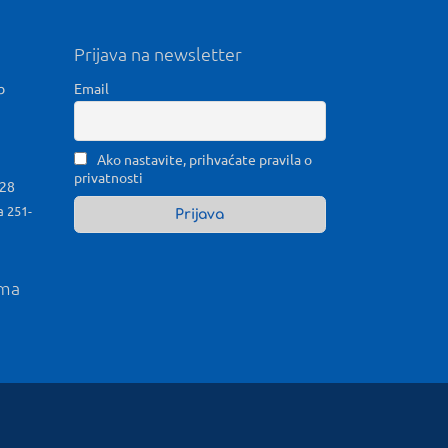
Prijava na newsletter
b
Email
Ako nastavite, prihvaćate pravila o
privatnosti
028
a 251-
ama