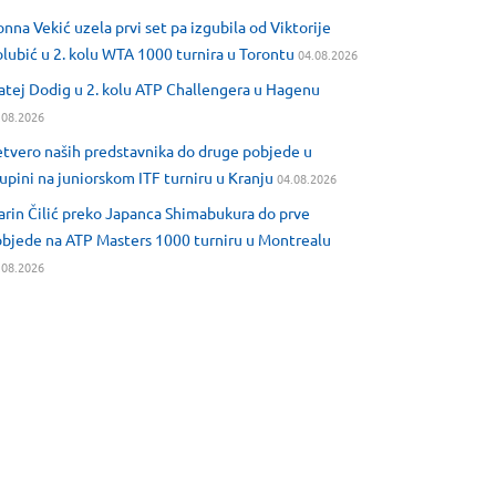
nna Vekić uzela prvi set pa izgubila od Viktorije
lubić u 2. kolu WTA 1000 turnira u Torontu
04.08.2026
tej Dodig u 2. kolu ATP Challengera u Hagenu
.08.2026
tvero naših predstavnika do druge pobjede u
upini na juniorskom ITF turniru u Kranju
04.08.2026
rin Čilić preko Japanca Shimabukura do prve
bjede na ATP Masters 1000 turniru u Montrealu
.08.2026