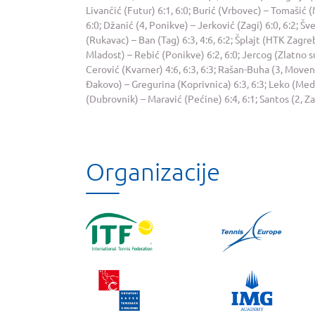
Livančić (Futur) 6:1, 6:0; Burić (Vrbovec) – Tomašić (M
6:0; Džanić (4, Ponikve) – Jerković (Zagi) 6:0, 6:2; Šv
(Rukavac) – Ban (Tag) 6:3, 4:6, 6:2; Šplajt (HTK Zagre
Mladost) – Rebić (Ponikve) 6:2, 6:0; Jercog (Zlatno su
Cerović (Kvarner) 4:6, 6:3, 6:3; Rašan-Buha (3, Movens
Đakovo) – Gregurina (Koprivnica) 6:3, 6:3; Leko (Medv
(Dubrovnik) – Maravić (Pećine) 6:4, 6:1; Santos (2, Za
Organizacije