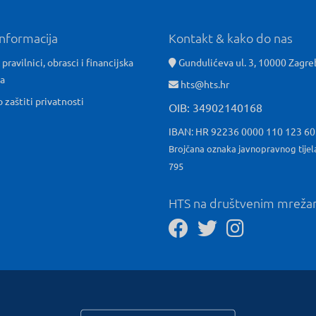
informacija
Kontakt & kako do nas
 pravilnici, obrasci i financijska
Gundulićeva ul. 3, 10000 Zagre
ća
hts@hts.hr
o zaštiti privatnosti
OIB: 34902140168
IBAN: HR 92236 0000 110 123 6
Brojčana oznaka javnopravnog tijel
795
HTS na društvenim mrež