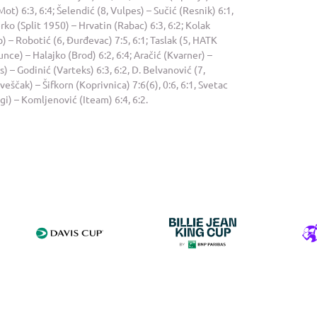
ot) 6:3, 6:4; Šelendić (8, Vulpes) – Sučić (Resnik) 6:1,
erko (Split 1950) – Hrvatin (Rabac) 6:3, 6:2; Kolak
b) – Robotić (6, Đurđevac) 7:5, 6:1; Taslak (5, HATK
nce) – Halajko (Brod) 6:2, 6:4; Aračić (Kvarner) –
) – Godinić (Varteks) 6:3, 6:2, D. Belvanović (7,
eščak) – Šifkorn (Koprivnica) 7:6(6), 0:6, 6:1, Svetac
gi) – Komljenović (Iteam) 6:4, 6:2.