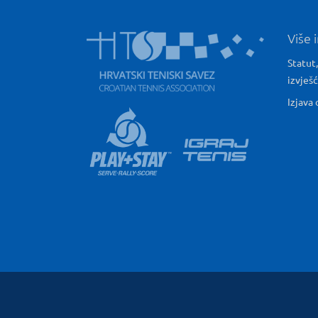
Više 
Statut,
izvješ
Izjava 