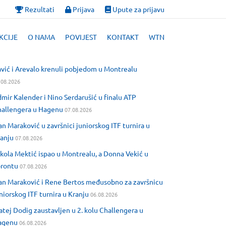
Rezultati
Prijava
Upute za prijavu
KCIJE
O NAMA
POVIJEST
KONTAKT
WTN
vić i Arevalo krenuli pobjedom u Montrealu
.08.2026
mir Kalender i Nino Serdarušić u finalu ATP
allengera u Hagenu
07.08.2026
an Maraković u završnici juniorskog ITF turnira u
anju
07.08.2026
kola Mektić ispao u Montrealu, a Donna Vekić u
orontu
07.08.2026
an Maraković i Rene Bertos međusobno za završnicu
niorskog ITF turnira u Kranju
06.08.2026
tej Dodig zaustavljen u 2. kolu Challengera u
agenu
06.08.2026