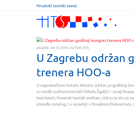
Hrvatski teniski savez
ZAGREB | 04.12.2019 | AUTOR: HTS
U Zagrebu održan g
trenera HOO-a
U zagrebačkom hotelu Westin održan je godišnji ko
su među sudionicima bili Nikola Žgaljić i Juraj Duspa
Ivanišević, hrvatski teniski velikan, otkrio je što 
između ostalog, i u suradnji s Novakom Đokovićem, s