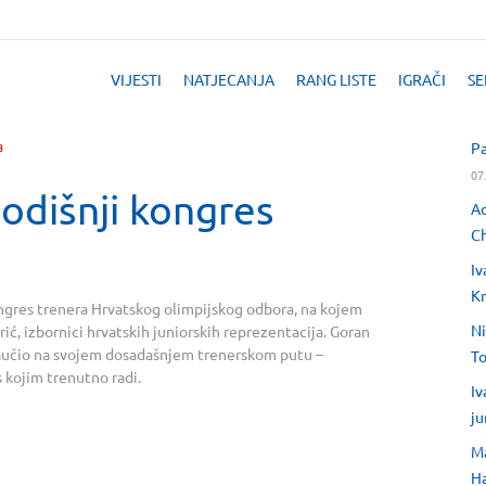
VIJESTI
NATJECANJA
RANG LISTE
IGRAČI
SE
Pa
07
odišnji kongres
Ad
Ch
Iv
Kr
ngres trenera Hrvatskog olimpijskog odbora, na kojem
Ni
rić, izbornici hrvatskih juniorskih reprezentacija. Goran
je naučio na svojem dosadašnjem trenerskom putu –
T
 kojim trenutno radi.
Iv
ju
Ma
H