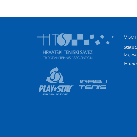
Više 
Statut,
izvješ
Izjava 