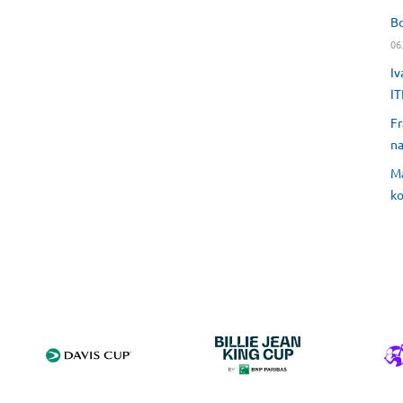
Bo
06
Iv
IT
Fr
na
Ma
ko