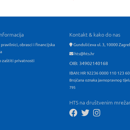
informacija
Kontakt & kako do nas
 pravilnici, obrasci i financijska
Gundulićeva ul. 3, 10000 Zagre
ća
hts@hts.hr
o zaštiti privatnosti
OIB: 34902140168
IBAN: HR 92236 0000 110 123 6
Brojčana oznaka javnopravnog tijel
795
HTS na društvenim mrež