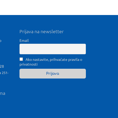
Prijava na newsletter
b
Email
Ako nastavite, prihvaćate pravila o
privatnosti
028
a 251-
ama