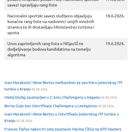
savezi ispravljaju rang-liste
Nacionalni sportski savezi službeno objavljuju
18.6.2026.
konačne rang-liste na naslovnici svojih mrežnih
stranica te ih dostavljaju Ministarstvu turizma i
sporta
Unos zaprimljenih rang-lista u NISpuSŠ te
19.6.2026.
dodjeljivanje bodova kandidatima na temelju
algoritma
Ivan Maraković i Rene Bertos međusobno za završnicu juniorskog ITF
turnira u Kranju
06.08.2026
Matej Dodig zaustavljen u 2. kolu Challengera u Hagenu
06.08.2026
Borna Gojo bez četvrtfinala Challengera u Lexingtonu
06.08.2026
Ivan Maraković i Rene Bertos u četvrtfinalu juniorskog ITF turnira u
Kranju
05.08.2026
Frances Tiafoe nakon tri seta zaustavio Marina Čilića na ATP Masters