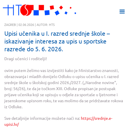
ZAGREB | 02.06.2026 | AUTOR: HTS
Upisi učenika u I. razred srednje škole –
iskazivanje interesa za upis u sportske
razrede do 5. 6. 2026.
Dragi učenici i roditelji!
ovim putem želimo vas izvijestiti kako je Ministarstvo znanosti,
obrazovanja i mladih donijelo Odluku o upisu učenika u I. razred
srednje škole u školskoj godini 2026./2027. („Narodne novine“,
broj: 56/26), te da je točkom XIII. Odluke propisan je postupak
prijave učenika koji se upisuju u odjele za sportaše u ljetnome i
jesenskome upisnom roku, te vas molimo da se pridržavate rokova
iz Odluke.
Sve detaljnije informacije možete naći na:
https://srednje.e-
upisi.hr/