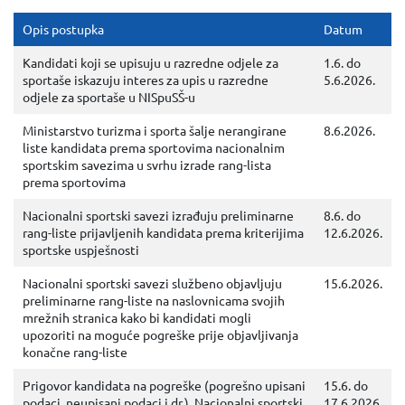
Opis postupka
Datum
Kandidati koji se upisuju u razredne odjele za
1.6. do
sportaše iskazuju interes za upis u razredne
5.6.2026.
odjele za sportaše u NISpuSŠ-u
Ministarstvo turizma i sporta šalje nerangirane
8.6.2026.
liste kandidata prema sportovima nacionalnim
sportskim savezima u svrhu izrade rang-lista
prema sportovima
Nacionalni sportski savezi izrađuju preliminarne
8.6. do
rang-liste prijavljenih kandidata prema kriterijima
12.6.2026.
sportske uspješnosti
Nacionalni sportski savezi službeno objavljuju
15.6.2026.
preliminarne rang-liste na naslovnicama svojih
mrežnih stranica kako bi kandidati mogli
upozoriti na moguće pogreške prije objavljivanja
konačne rang-liste
Prigovor kandidata na pogreške (pogrešno upisani
15.6. do
podaci, neupisani podaci i dr.). Nacionalni sportski
17.6.2026.