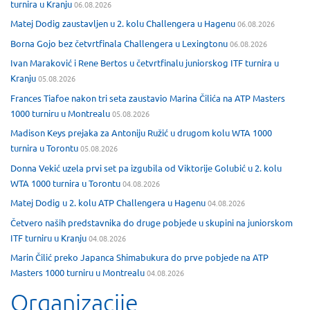
turnira u Kranju
06.08.2026
Matej Dodig zaustavljen u 2. kolu Challengera u Hagenu
06.08.2026
Borna Gojo bez četvrtfinala Challengera u Lexingtonu
06.08.2026
Ivan Maraković i Rene Bertos u četvrtfinalu juniorskog ITF turnira u
Kranju
05.08.2026
Frances Tiafoe nakon tri seta zaustavio Marina Čilića na ATP Masters
1000 turniru u Montrealu
05.08.2026
Madison Keys prejaka za Antoniju Ružić u drugom kolu WTA 1000
turnira u Torontu
05.08.2026
Donna Vekić uzela prvi set pa izgubila od Viktorije Golubić u 2. kolu
WTA 1000 turnira u Torontu
04.08.2026
Matej Dodig u 2. kolu ATP Challengera u Hagenu
04.08.2026
Četvero naših predstavnika do druge pobjede u skupini na juniorskom
ITF turniru u Kranju
04.08.2026
Marin Čilić preko Japanca Shimabukura do prve pobjede na ATP
Masters 1000 turniru u Montrealu
04.08.2026
Organizacije