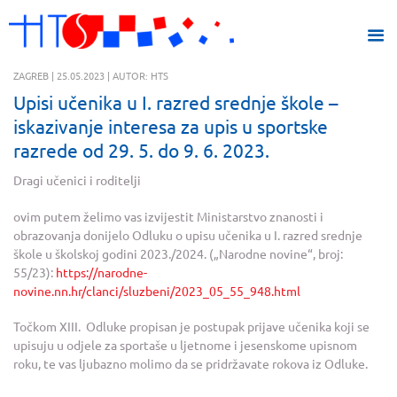
ZAGREB | 25.05.2023 | AUTOR: HTS
Upisi učenika u I. razred srednje škole –
iskazivanje interesa za upis u sportske
razrede od 29. 5. do 9. 6. 2023.
Dragi učenici i roditelji
ovim putem želimo vas izvijestit Ministarstvo znanosti i
obrazovanja donijelo Odluku o upisu učenika u I. razred srednje
škole u školskoj godini 2023./2024. („Narodne novine“, broj:
55/23):
https://narodne-
novine.nn.hr/clanci/sluzbeni/2023_05_55_948.html
Točkom XIII. Odluke propisan je postupak prijave učenika koji se
upisuju u odjele za sportaše u ljetnome i jesenskome upisnom
roku, te vas ljubazno molimo da se pridržavate rokova iz Odluke.