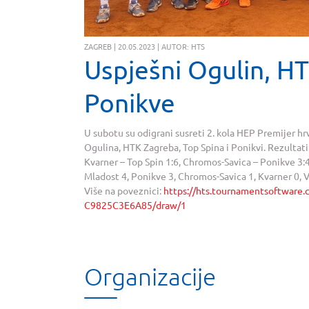
ZAGREB | 20.05.2023 | AUTOR: HTS
Uspješni Ogulin, HT
Ponikve
U subotu su odigrani susreti 2. kola HEP Premijer hr
Ogulina, HTK Zagreba, Top Spina i Ponikvi. Rezultat
Kvarner – Top Spin 1:6, Chromos-Savica – Ponikve 3:
Mladost 4, Ponikve 3, Chromos-Savica 1, Kvarner 0, Vul
Više na poveznici:
https://hts.tournamentsoftwar
C9825C3E6A85/draw/1
Organizacije