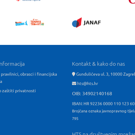
informacija
Kontakt & kako do nas
 pravilnici, obrasci i financijska
Gundulićeva ul. 3, 10000 Zagre
ća
hts@hts.hr
o zaštiti privatnosti
OIB: 34902140168
IBAN: HR 92236 0000 110 123 6
Brojčana oznaka javnopravnog tijel
795
HTS na društvenim mrež