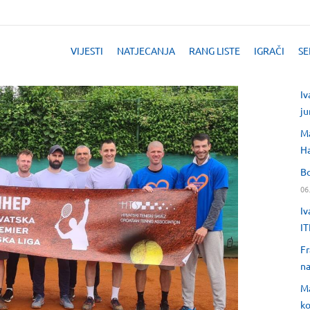
VIJESTI
NATJECANJA
RANG LISTE
IGRAČI
SE
Iv
ju
Ma
H
Bo
06
Iv
IT
Fr
na
Ma
ko