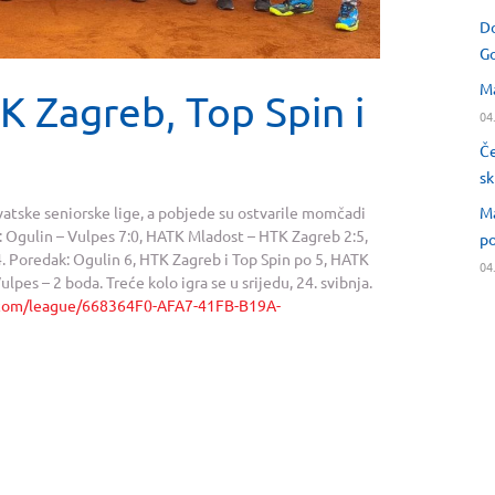
Do
Go
Ma
K Zagreb, Top Spin i
04
Če
sk
Ma
vatske seniorske lige, a pobjede su ostvarile momčadi
i: Ogulin – Vulpes 7:0, HATK Mladost – HTK Zagreb 2:5,
po
4. Poredak: Ogulin 6, HTK Zagreb i Top Spin po 5, HATK
04
pes – 2 boda. Treće kolo igra se u srijedu, 24. svibnja.
e.com/league/668364F0-AFA7-41FB-B19A-