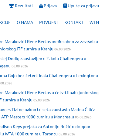
Rezultati
Prijava
Upute za prijavu
KCIJE
O NAMA
POVIJEST
KONTAKT
WTN
an Maraković i Rene Bertos međusobno za završnicu
niorskog ITF turnira u Kranju
06.08.2026
tej Dodig zaustavljen u 2. kolu Challengera u
agenu
06.08.2026
rna Gojo bez četvrtfinala Challengera u Lexingtonu
.08.2026
an Maraković i Rene Bertos u četvrtfinalu juniorskog
F turnira u Kranju
05.08.2026
ances Tiafoe nakon tri seta zaustavio Marina Čilića
 ATP Masters 1000 turniru u Montrealu
05.08.2026
dison Keys prejaka za Antoniju Ružić u drugom
lu WTA 1000 turnira u Torontu
05.08.2026