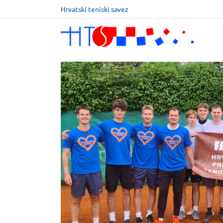
Hrvatski teniski savez