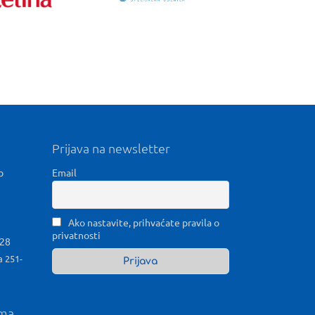
Prijava na newsletter
b
Email
Ako nastavite, prihvaćate pravila o
privatnosti
028
a 251-
ama