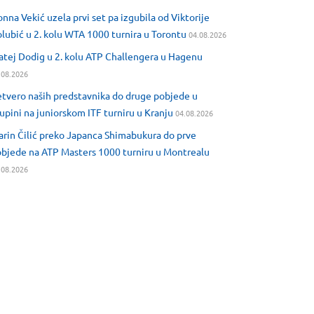
nna Vekić uzela prvi set pa izgubila od Viktorije
lubić u 2. kolu WTA 1000 turnira u Torontu
04.08.2026
tej Dodig u 2. kolu ATP Challengera u Hagenu
.08.2026
tvero naših predstavnika do druge pobjede u
upini na juniorskom ITF turniru u Kranju
04.08.2026
rin Čilić preko Japanca Shimabukura do prve
bjede na ATP Masters 1000 turniru u Montrealu
.08.2026