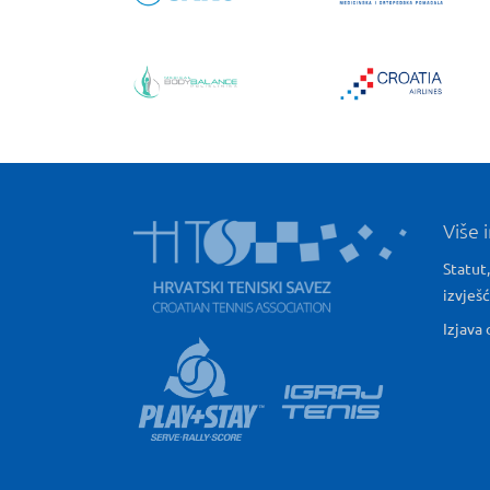
Više 
Statut,
izvješ
Izjava 