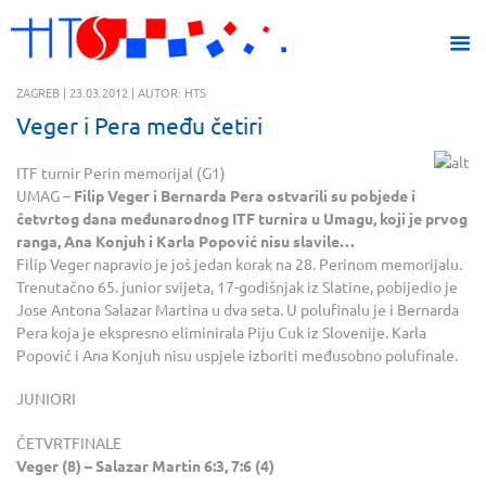
ZAGREB | 23.03.2012 | AUTOR: HTS
Veger i Pera među četiri
ITF turnir Perin memorijal (G1)
UMAG –
Filip Veger i Bernarda Pera ostvarili su pobjede i
četvrtog dana međunarodnog ITF turnira u Umagu, koji je prvog
ranga, Ana Konjuh i Karla Popović nisu slavile…
Filip Veger napravio je još jedan korak na 28. Perinom memorijalu.
Trenutačno 65. junior svijeta, 17-godišnjak iz Slatine, pobijedio je
Jose Antona Salazar Martina u dva seta. U polufinalu je i Bernarda
Pera koja je ekspresno eliminirala Piju Cuk iz Slovenije. Karla
Popović i Ana Konjuh nisu uspjele izboriti međusobno polufinale.
JUNIORI
ČETVRTFINALE
Veger (8) – Salazar Martin 6:3, 7:6 (4)