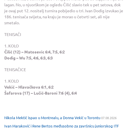
lagan. No, u njuorškom je ogledu Čilić slavio tek u pet setova, dok
je ovaj put 12. nositelj turnira pobijedio u tri. Ivan Dodig izvukao je
186. tenisača svijeta, na kraju je morao u četvrti set, ali nije
smetalo.
TENISAČI
1. KOLO
Čilić (12) – Matosevic 6:4, 7:5, 6:2
Dodig – Wu 7:5, 4:6, 6:3, 6:3
TENISAČICE
1. KOLO
Vekić – Hlavačkova 6:1, 6:2
Šafarova (17) – Lučić-Baroni 7:6 (4), 6:4
Nikola Mektić ispao u Montrealu, a Donna Vekić u Torontu
07.08.2026
Ivan Maraković i Rene Bertos međusobno za završnicu juniorskog ITF