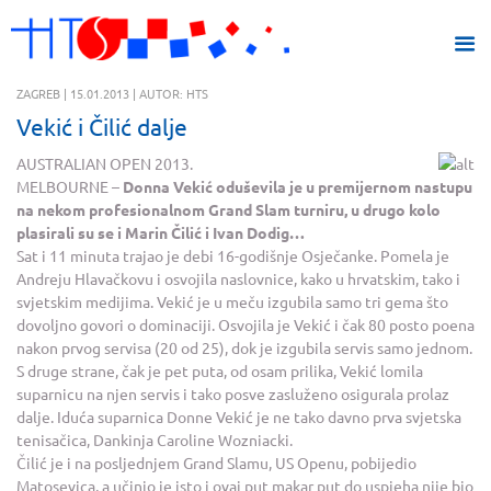
ZAGREB | 15.01.2013 | AUTOR: HTS
Vekić i Čilić dalje
AUSTRALIAN OPEN 2013.
MELBOURNE –
Donna Vekić oduševila je u premijernom nastupu
na nekom profesionalnom Grand Slam turniru, u drugo kolo
plasirali su se i Marin Čilić i Ivan Dodig…
Sat i 11 minuta trajao je debi 16-godišnje Osječanke. Pomela je
Andreju Hlavačkovu i osvojila naslovnice, kako u hrvatskim, tako i
svjetskim medijima. Vekić je u meču izgubila samo tri gema što
dovoljno govori o dominaciji. Osvojila je Vekić i čak 80 posto poena
nakon prvog servisa (20 od 25), dok je izgubila servis samo jednom.
S druge strane, čak je pet puta, od osam prilika, Vekić lomila
suparnicu na njen servis i tako posve zasluženo osigurala prolaz
dalje. Iduća suparnica Donne Vekić je ne tako davno prva svjetska
tenisačica, Dankinja Caroline Wozniacki.
Čilić je i na posljednjem Grand Slamu, US Openu, pobijedio
Matosevica, a učinio je isto i ovaj put makar put do uspjeha nije bio