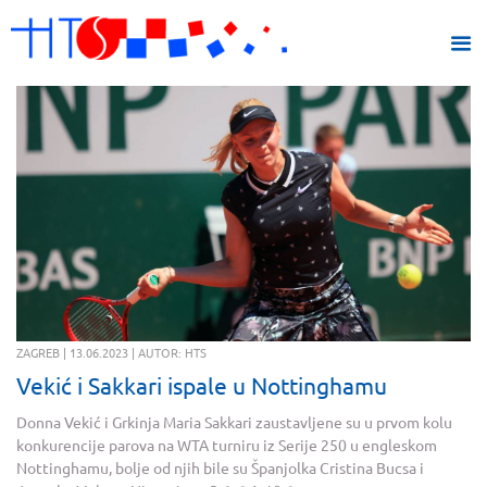
ZAGREB | 13.06.2023 | AUTOR: HTS
Vekić i Sakkari ispale u Nottinghamu
Donna Vekić i Grkinja Maria Sakkari zaustavljene su u prvom kolu
konkurencije parova na WTA turniru iz Serije 250 u engleskom
Nottinghamu, bolje od njih bile su Španjolka Cristina Bucsa i