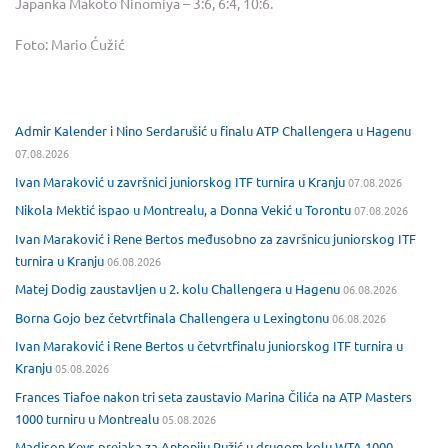
Japanka Makoto Ninomiya – 3:6, 6:4, 10:6.
Foto: Mario Ćužić
Admir Kalender i Nino Serdarušić u finalu ATP Challengera u Hagenu
07.08.2026
Ivan Maraković u završnici juniorskog ITF turnira u Kranju
07.08.2026
Nikola Mektić ispao u Montrealu, a Donna Vekić u Torontu
07.08.2026
Ivan Maraković i Rene Bertos međusobno za završnicu juniorskog ITF
turnira u Kranju
06.08.2026
Matej Dodig zaustavljen u 2. kolu Challengera u Hagenu
06.08.2026
Borna Gojo bez četvrtfinala Challengera u Lexingtonu
06.08.2026
Ivan Maraković i Rene Bertos u četvrtfinalu juniorskog ITF turnira u
Kranju
05.08.2026
Frances Tiafoe nakon tri seta zaustavio Marina Čilića na ATP Masters
1000 turniru u Montrealu
05.08.2026
Madison Keys prejaka za Antoniju Ružić u drugom kolu WTA 1000