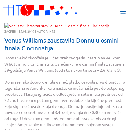
ZAGREB | 15.08.2019 | AUTOR: HTS
Venus Williams zaustavila Donnu u osmini
finala Cincinnatija
Donna Vekić okončala je u četvrtak ovotjedni nastup na velikom
WTA turniru u Cincinnatiju, Osječanku je u osmini finala zaustavila
39-godišnja Venus Williams (65.) i to nakon tri seta – 2.6, 6:3, 6:3.
Donna je jako dobro krenula u meč, glatko osvojila prvu dionicu, no
legendarna je Amerikanka u nastavku meča našla put do potpunog
preokreta. Naša je igračica u odlučujućem setu imala prednost od
2:1, no breakom u petom gemu Venus dolazi do ključne prednosti
koju sigurno čuva do kraja dvoboja. Donna je posljednju priliku za
povratak u susret imala kod 3:4 kad je stigla do 30:30, no ne i više
od toga. U devetom gemu još jednom gubi svoj servis za drugi
uspjeh Amerikanke u njihovom drugom međusobnom susretu