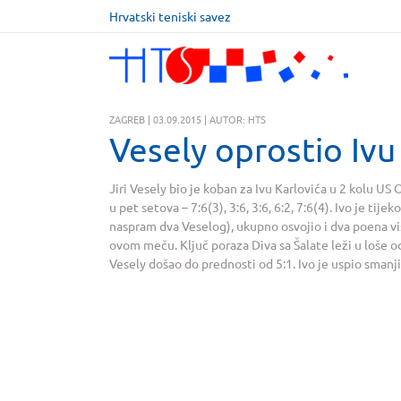
Hrvatski teniski savez
ZAGREB | 03.09.2015 | AUTOR: HTS
Vesely oprostio Iv
Jiri Vesely bio je koban za Ivu Karlovića u 2 kolu US 
u pet setova – 7:6(3), 3:6, 3:6, 6:2, 7:6(4). Ivo je tij
naspram dva Veselog), ukupno osvojio i dva poena vi
ovom meču. Ključ poraza Diva sa Šalate leži u loše 
Vesely došao do prednosti od 5:1. Ivo je uspio smanji