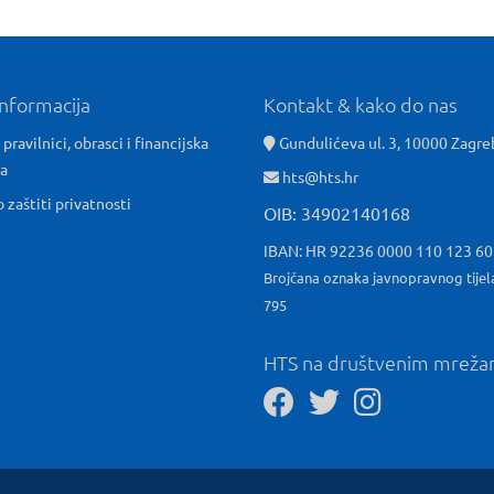
informacija
Kontakt & kako do nas
 pravilnici, obrasci i financijska
Gundulićeva ul. 3, 10000 Zagre
ća
hts@hts.hr
o zaštiti privatnosti
OIB: 34902140168
IBAN: HR 92236 0000 110 123 6
Brojčana oznaka javnopravnog tijel
795
HTS na društvenim mrež