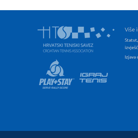
Više 
Statut,
izvješ
Izjava 