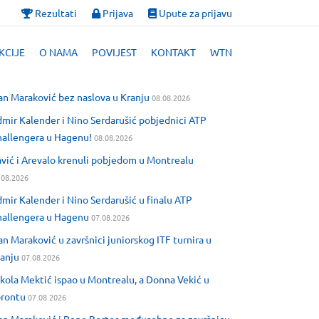
Rezultati
Prijava
Upute za prijavu
KCIJE
O NAMA
POVIJEST
KONTAKT
WTN
an Maraković bez naslova u Kranju
08.08.2026
mir Kalender i Nino Serdarušić pobjednici ATP
allengera u Hagenu!
08.08.2026
vić i Arevalo krenuli pobjedom u Montrealu
.08.2026
mir Kalender i Nino Serdarušić u finalu ATP
allengera u Hagenu
07.08.2026
an Maraković u završnici juniorskog ITF turnira u
anju
07.08.2026
kola Mektić ispao u Montrealu, a Donna Vekić u
orontu
07.08.2026