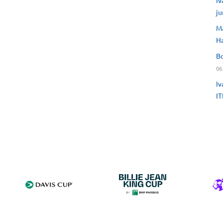
Iv
ju
Ma
H
Bo
06
Iv
IT