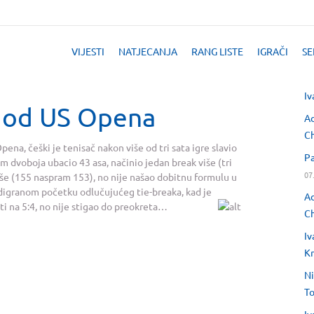
VIJESTI
NATJECANJA
RANG LISTE
IGRAČI
SE
Iv
u od US Opena
Ad
Ch
Opena, češki je tenisač nakon više od tri sata igre slavio
Pa
ekom dvoboja ubacio 43 asa, načinio jedan break više (tri
07
še (155 naspram 153), no nije našao dobitnu formulu u
odigranom početku odlučujućeg tie-breaka, kad je
Ad
ti na 5:4, no nije stigao do preokreta…
Ch
Iv
Kr
Ni
T