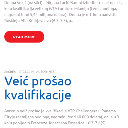
Donna Vekić (na slici) i Mirjana Lučić-Baroni izborile su nastup u 2.
kolu kvalifikacija velikog WTA turnira u Miamiju (tvrda podloga,
nagradni fond 5,42 milijuna dolara) . Donna je u 1. kolu nadvisila
Ruskinju Allu Kudrjavcevu (6:3, 7:5), a...
READ MORE
ZAGREB | 17.03.2014 | AUTOR: HTS
Veić prošao
kvalifikacije
Antonio Veić prošao je kvalifikacije ATP Challengera u Panama
Cityju (zemljana podloga, nagradni fond 40.000 dolara), on je u 3.
kolu pobijedio Francuza Jonathana Eysserica – 6:3, 7:6(5).