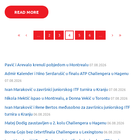
READ MORE
…
2
3
4
5
6
…
Pavić i Arevalo krenuli pobjedom u Montrealu
07.08.2026
Admir Kalender i Nino Serdarušić u finalu ATP Challengera u Hagenu
07.08.2026
Ivan Maraković u završnici juniorskog ITF turnira u Kranju
07.08.2026
Nikola Mektić ispao u Montrealu, a Donna Vekić u Torontu
07.08.2026
Ivan Maraković i Rene Bertos međusobno za završnicu juniorskog ITF
turnira u Kranju
06.08.2026
Matej Dodig zaustavljen u 2. kolu Challengera u Hagenu
06.08.2026
Borna Gojo bez četvrtfinala Challengera u Lexingtonu
06.08.2026