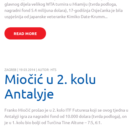
glavnog dijela velikog WTA turnira u Miamiju (tvrda podloga,
nagradni fond 5.4 milijuna dolara), 17-godišnja Osječanka je bila
uspješnija od japanske veteranke Kimiko Date-Krumm...
READ MORE
ZAGREB | 19.03.2014 | AUTOR: HTS
Miočić u 2. kolu
Antalyje
Franko Miočić prošao je u 2. kolo ITF Futuresa koji se ovog tjedna u
Antalyji igra za nagradni fond od 10.000 dolara (tvrda podloga), on
je u 1. kolu bio bolji od Turčina Tine Altune – 7:5, 6:1.