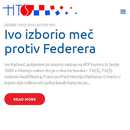
ZAGREB | 19.03.2014 | AUTOR: HTS
Ivo izborio meč
protiv Federera
Ivo Karlović pobjedom je otvorio nastup na ATP turniru iz Serije
1000 u Miamiju nakon što je u dva tie-breaka – 7:6(3), 7:6(5)
nadvisio kvalifikanta, Francuza Paul-Henrija Mathieua. U meču u
kojem nije viđena niti jedna break-lopta Ivo je...
READ MORE