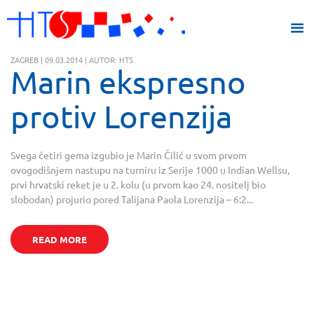
ZAGREB | 09.03.2014 | AUTOR: HTS
Marin ekspresno
protiv Lorenzija
Svega četiri gema izgubio je Marin Čilić u svom prvom
ovogodišnjem nastupu na turniru iz Serije 1000 u Indian Wellsu,
prvi hrvatski reket je u 2. kolu (u prvom kao 24. nositelj bio
slobodan) projurio pored Talijana Paola Lorenzija – 6:2...
READ MORE