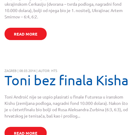
ukrajinskom Čerkasiju (dvorana – tvrda podloga, nagradni fond
10.000 dolara), bolji od njega bio je 1. nositelj, Ukrajinac Artem
Smirnov – 6:4, 6:2.
READ MORE
ZAGREB | 08.03.2014 | AUTOR: HTS
Toni bez finala Kisha
Toni Androić nije se uspio plasirati u finale Futuresa u iranskom
Kishu (zemljana podloga, nagradni fond 10.000 dolara). Nakon što
je u četvrtfinalu bio bolji od Rusa Aleksandra Zurbina (6:3, 6:3), od
hrvatskog je tenisača, baš kao i prošlog...
READ MORE