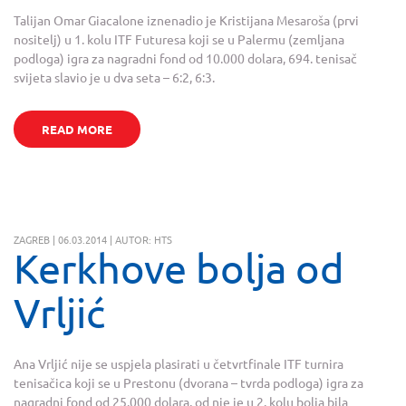
Talijan Omar Giacalone iznenadio je Kristijana Mesaroša (prvi
nositelj) u 1. kolu ITF Futuresa koji se u Palermu (zemljana
podloga) igra za nagradni fond od 10.000 dolara, 694. tenisač
svijeta slavio je u dva seta – 6:2, 6:3.
READ MORE
ZAGREB | 06.03.2014 | AUTOR: HTS
Kerkhove bolja od
Vrljić
Ana Vrljić nije se uspjela plasirati u četvrtfinale ITF turnira
tenisačica koji se u Prestonu (dvorana – tvrda podloga) igra za
nagradni fond od 25.000 dolara, od nje je u 2. kolu bolja bila