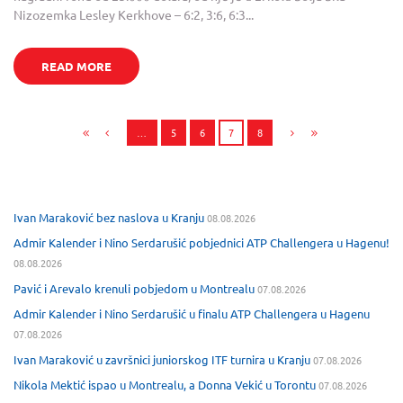
Nizozemka Lesley Kerkhove – 6:2, 3:6, 6:3...
READ MORE
…
5
6
7
8
Ivan Maraković bez naslova u Kranju
08.08.2026
Admir Kalender i Nino Serdarušić pobjednici ATP Challengera u Hagenu!
08.08.2026
Pavić i Arevalo krenuli pobjedom u Montrealu
07.08.2026
Admir Kalender i Nino Serdarušić u finalu ATP Challengera u Hagenu
07.08.2026
Ivan Maraković u završnici juniorskog ITF turnira u Kranju
07.08.2026
Nikola Mektić ispao u Montrealu, a Donna Vekić u Torontu
07.08.2026