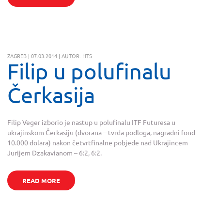
ZAGREB | 07.03.2014 | AUTOR: HTS
Filip u polufinalu
Čerkasija
Filip Veger izborio je nastup u polufinalu ITF Futuresa u
ukrajinskom Čerkasiju (dvorana – tvrda podloga, nagradni fond
10.000 dolara) nakon četvrtfinalne pobjede nad Ukrajincem
Jurijem Dzakavianom – 6:2, 6:2.
READ MORE