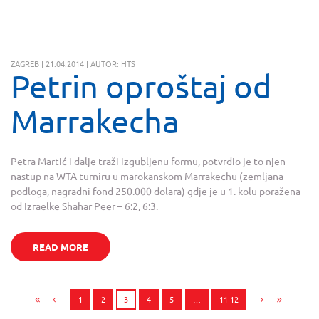
ZAGREB | 21.04.2014 | AUTOR: HTS
Petrin oproštaj od
Marrakecha
Petra Martić i dalje traži izgubljenu formu, potvrdio je to njen
nastup na WTA turniru u marokanskom Marrakechu (zemljana
podloga, nagradni fond 250.000 dolara) gdje je u 1. kolu poražena
od Izraelke Shahar Peer – 6:2, 6:3.
READ MORE
1
2
3
4
5
…
11-12