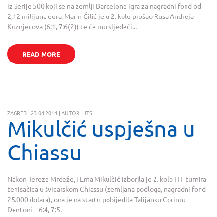
iz Serije 500 koji se na zemlji Barcelone igra za nagradni fond od
2,12 milijuna eura. Marin Čilić je u 2. kolu prošao Rusa Andreja
Kuznjecova (6:1, 7:6(2)) te će mu sljedeći...
READ MORE
ZAGREB | 23.04.2014 | AUTOR: HTS
Mikulčić uspješna u
Chiassu
Nakon Tereze Mrdeže, i Ema Mikulčić izborila je 2. kolo ITF turnira
tenisačica u švicarskom Chiassu (zemljana podloga, nagradni fond
25.000 dolara), ona je na startu pobijedila Talijanku Corinnu
Dentoni – 6:4, 7:5.