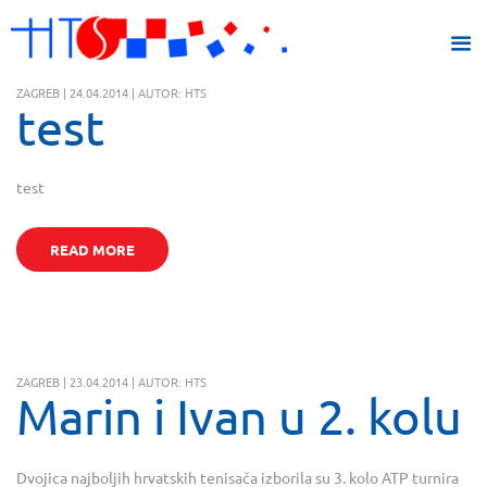
ZAGREB | 24.04.2014 | AUTOR: HTS
test
test
READ MORE
ZAGREB | 23.04.2014 | AUTOR: HTS
Marin i Ivan u 2. kolu
Dvojica najboljih hrvatskih tenisača izborila su 3. kolo ATP turnira