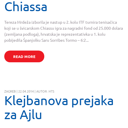
Chiassa
Tereza Mrdeža izborila je nastup u 2. kolu ITF turnira tenisačica
koji se u švicarskom Chiassu igra za nagradni fond od 25.000 dolara
(zemljana podloga), hrvatska je reprezentativka u 1. kolu
pobijedila Španjolku Saru Sorribes Tormo – 6:2...
READ MORE
ZAGREB | 22.04.2014 | AUTOR: HTS
Klejbanova prejaka
za Ajlu