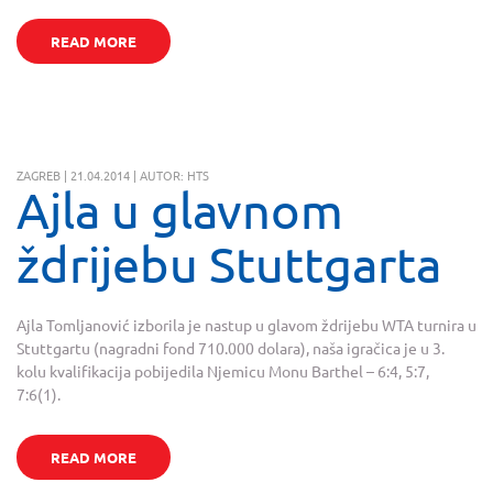
READ MORE
ZAGREB | 21.04.2014 | AUTOR: HTS
Ajla u glavnom
ždrijebu Stuttgarta
Ajla Tomljanović izborila je nastup u glavom ždrijebu WTA turnira u
Stuttgartu (nagradni fond 710.000 dolara), naša igračica je u 3.
kolu kvalifikacija pobijedila Njemicu Monu Barthel – 6:4, 5:7,
7:6(1).
READ MORE