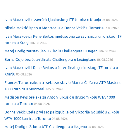
Ivan Maraković u završnici juniorskog ITF turnira u Kranju
07.08.2026
Nikola Mektić ispao u Montrealu, a Donna Vekić u Torontu
07.08.2026
Ivan Maraković i Rene Bertos međusobno za završnicu juniorskog ITF
turnira u Kranju
06.08.2026
Matej Dodig zaustavljen u 2. kolu Challengera u Hagenu
06.08.2026
Borna Gojo bez četvrtfinala Challengera u Lexingtonu
06.08.2026
Ivan Maraković i Rene Bertos u četvrtfinalu juniorskog ITF turnira u
Kranju
05.08.2026
Frances Tiafoe nakon tri seta zaustavio Marina Čilića na ATP Masters
1000 turniru u Montrealu
05.08.2026
Madison Keys prejaka za Antoniju Ružić u drugom kolu WTA 1000
turnira u Torontu
05.08.2026
Donna Vekić uzela prvi set pa izgubila od Viktorije Golubić u 2. kolu
WTA 1000 turnira u Torontu
04.08.2026
Matej Dodig u 2. kolu ATP Challengera u Hagenu
04.08.2026