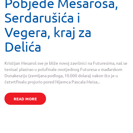
Pobjede Mesaroša,
Serdarušića i
Vegera, kraj za
Delića
Kristijan Mesaroš sve je bliže novoj završnici na Futuresima, naš se
tenisač plasirao u polufinale ovotjednog Futuresa u mađarskom
Dunakesziju (zemljana podloga, 10.000 dolara) nakon što je u
četvrtfinalu projurio pored Nijemca Pascala Meisa...
READ MORE