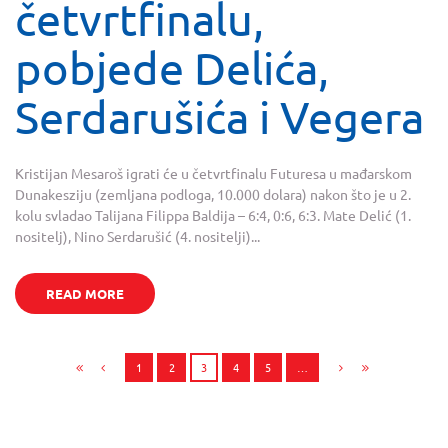
četvrtfinalu,
pobjede Delića,
Serdarušića i Vegera
Kristijan Mesaroš igrati će u četvrtfinalu Futuresa u mađarskom
Dunakesziju (zemljana podloga, 10.000 dolara) nakon što je u 2.
kolu svladao Talijana Filippa Baldija – 6:4, 0:6, 6:3. Mate Delić (1.
nositelj), Nino Serdarušić (4. nositelji)...
READ MORE
1
2
3
4
5
…