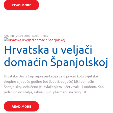
READ MORE
ZAGREB | 22.09.2016 | AUTOR: HTS
Hrvatska u veljači
domaćin Španjolskoj
Hrvatska Davis Cup reprezentacija će u prvom kolu Svjetske
skupine sljedeće godine (od 3. do 5. veljače) biti domaćin
Španjolskoj, odlučeno je izvlačenjem u četvrtak u Londonu. Kao
jedan od nositelja, zahvaljujući plasmanu na rang listi...
READ MORE