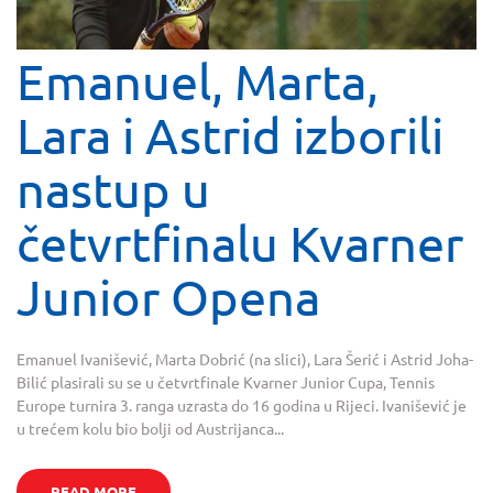
Emanuel, Marta,
Lara i Astrid izborili
nastup u
četvrtfinalu Kvarner
Junior Opena
Emanuel Ivanišević, Marta Dobrić (na slici), Lara Šerić i Astrid Joha-
Bilić plasirali su se u četvrtfinale Kvarner Junior Cupa, Tennis
Europe turnira 3. ranga uzrasta do 16 godina u Rijeci. Ivanišević je
u trećem kolu bio bolji od Austrijanca...
READ MORE