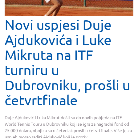
Novi uspjesi Duje
Ajdukovića i Luke
Mikruta na ITF
turniru u
Dubrovniku, prošli u
četvrtfinale
Duje Ajduković i Luka Mikrut došli su do novih pobjeda na ITF
World Tennis Touru u Dubrovniku koji se igra za nagradni fond od
25.000 dolara, obojica su u četvrtak prošli u četvrtfinale. Više je za
uspjeh morao raditi Ajduković koji je protiv...