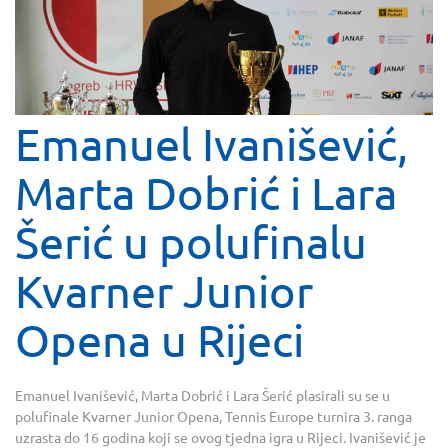
Emanuel Ivanišević,
Marta Dobrić i Lara
Šerić u polufinalu
Kvarner Junior
Opena u Rijeci
Emanuel Ivanišević, Marta Dobrić i Lara Šerić plasirali su se u
polufinale Kvarner Junior Opena, Tennis Europe turnira 3. ranga
uzrasta do 16 godina koji se ovog tjedna igra u Rijeci. Ivanišević je