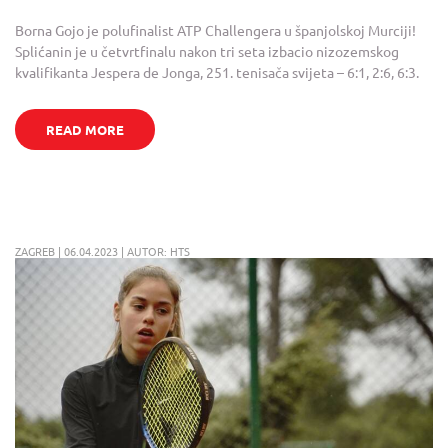
Borna Gojo je polufinalist ATP Challengera u španjolskoj Murciji!
Splićanin je u četvrtfinalu nakon tri seta izbacio nizozemskog
kvalifikanta Jespera de Jonga, 251. tenisača svijeta – 6:1, 2:6, 6:3.
READ MORE
ZAGREB | 06.04.2023 | AUTOR: HTS