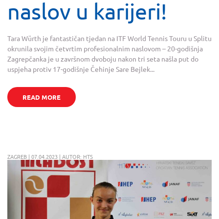
naslov u karijeri!
Tara Würth je fantastičan tjedan na ITF World Tennis Touru u Splitu
okrunila svojim četvrtim profesionalnim naslovom – 20-godišnja
Zagrepčanka je u završnom dvoboju nakon tri seta našla put do
uspjeha protiv 17-godišnje Čehinje Sare Bejlek...
READ MORE
ZAGREB | 07.04.2023 | AUTOR: HTS