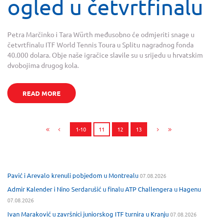
ogled u četvrtfinalu
Petra Marčinko i Tara Würth međusobno će odmjeriti snage u
četvrtfinalu ITF World Tennis Toura u Splitu nagradnog fonda
40.000 dolara. Obje naše igračice slavile su u srijedu u hrvatskim
dvobojima drugog kola.
READ MORE
1-10
11
12
13
Pavić i Arevalo krenuli pobjedom u Montrealu
07.08.2026
Admir Kalender i Nino Serdarušić u finalu ATP Challengera u Hagenu
07.08.2026
Ivan Maraković u završnici juniorskog ITF turnira u Kranju
07.08.2026