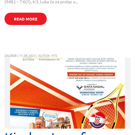
(948.) – 7:6(1), 6:3. Luka će za prolaz u...
READ MORE
ZAGREB | 11.08.2023 | AUTOR: HTS