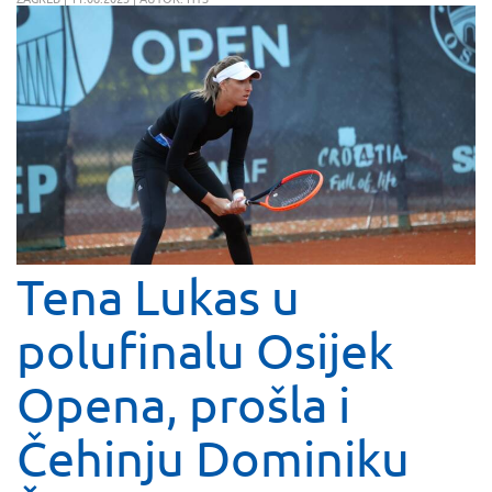
Tena Lukas u
polufinalu Osijek
Opena, prošla i
Čehinju Dominiku