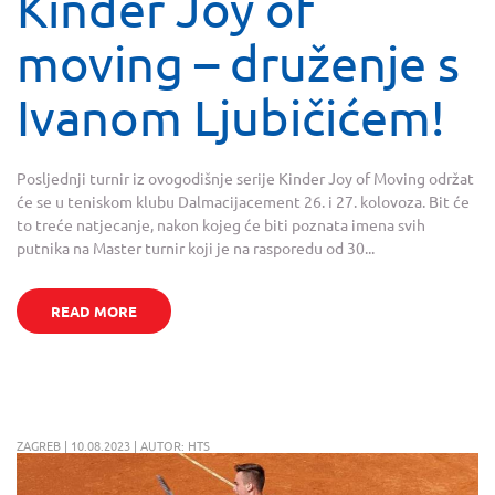
Kinder Joy of
moving – druženje s
Ivanom Ljubičićem!
Posljednji turnir iz ovogodišnje serije Kinder Joy of Moving održat
će se u teniskom klubu Dalmacijacement 26. i 27. kolovoza. Bit će
to treće natjecanje, nakon kojeg će biti poznata imena svih
putnika na Master turnir koji je na rasporedu od 30...
READ MORE
ZAGREB | 10.08.2023 | AUTOR: HTS