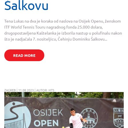
Šalkovu
Tena Lukas na dva je koraka od naslova na Osijek Openu, ženskom
ITF World Tennis Touru nagradnog fonda 25.000 dolara,
drugopostavljena Kaštelanka je izborila nastup u polufinalu nakon
što je nadjačala 7. nositeljicu, Čehinju Dominiku Šalkovu...
READ MORE
ZAGREB | 11.08.2023 | AUTOR: HTS