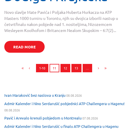
Novo slavlje Mate Pavića i Poljaka Huberta Hurkacza na ATP
Masters 1000 turniru u Torontu, njih su dvojica izborili nastup u
četvrtfinalu nakon pobjede nad 1. nositeljima, Nizozemcem
Wesleyem Koolhofom i Britancem Nealom Skupskim – 6:7(2)...
READ MORE
1-10
11
12
13
…
Ivan Maraković bez naslova u Kranju
08.08.2026
Admir Kalender i Nino Serdarušić pobjednici ATP Challengera u Hagenu!
08.08.2026
Pavić i Arevalo krenuli pobjedom u Montrealu
07.08.2026
Admir Kalender i Nino Serdarušić u finalu ATP Challengera u Hagenu