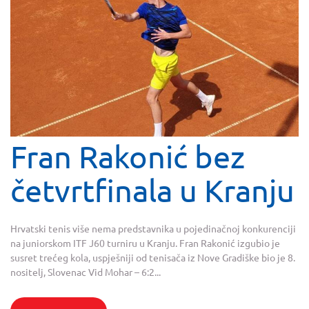
Fran Rakonić bez
četvrtfinala u Kranju
Hrvatski tenis više nema predstavnika u pojedinačnoj konkurenciji
na juniorskom ITF J60 turniru u Kranju. Fran Rakonić izgubio je
susret trećeg kola, uspješniji od tenisača iz Nove Gradiške bio je 8.
nositelj, Slovenac Vid Mohar – 6:2...