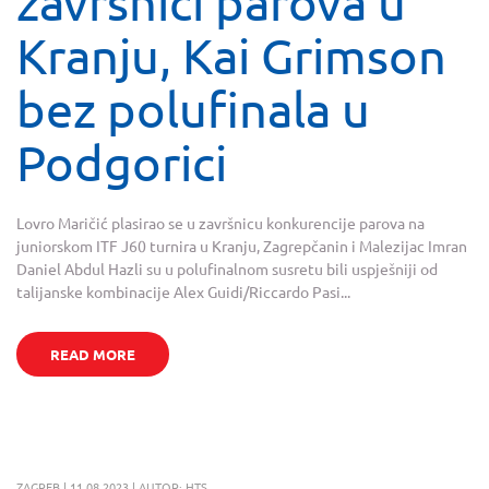
završnici parova u
Kranju, Kai Grimson
bez polufinala u
Podgorici
Lovro Maričić plasirao se u završnicu konkurencije parova na
juniorskom ITF J60 turnira u Kranju, Zagrepčanin i Malezijac Imran
Daniel Abdul Hazli su u polufinalnom susretu bili uspješniji od
talijanske kombinacije Alex Guidi/Riccardo Pasi...
READ MORE
ZAGREB | 11.08.2023 | AUTOR: HTS