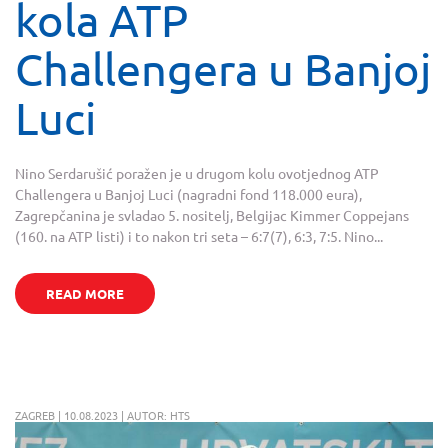
kola ATP
Challengera u Banjoj
Luci
Nino Serdarušić poražen je u drugom kolu ovotjednog ATP
Challengera u Banjoj Luci (nagradni fond 118.000 eura),
Zagrepčanina je svladao 5. nositelj, Belgijac Kimmer Coppejans
(160. na ATP listi) i to nakon tri seta – 6:7(7), 6:3, 7:5. Nino...
READ MORE
ZAGREB | 10.08.2023 | AUTOR: HTS