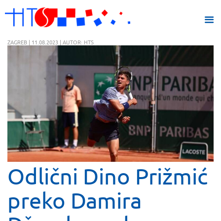
ZAGREB | 11.08.2023 | AUTOR: HTS
Odlični Dino Prižmić
preko Damira