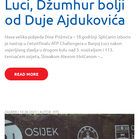
Luci, Džumhur bolji
od Duje Ajdukovića
Nova velika pobjeda Dine Prižmića – 18.godišnji Splićanin izborio
je nastup u četvrtfinalu ATP Challengera u Banjoj Luci nakon
uvjerljivog slavlja u drugom kolu nad 3. nositeljem i 113.
tenisačem svijeta, Slovakom Alexom Molčanom –...
READ MORE
ZAGREB | 10.08.2023 | AUTOR: HTS