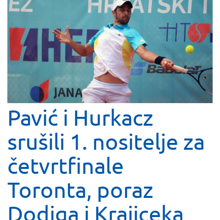
Pavić i Hurkacz
srušili 1. nositelje za
četvrtfinale
Toronta, poraz
Dodiga i Krajiceka