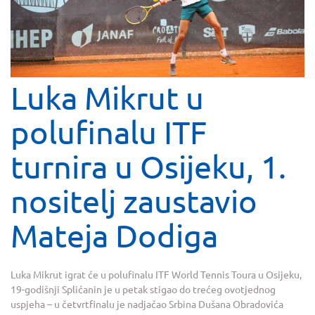
Luka Mikrut u
polufinalu ITF
turnira u Osijeku, 1.
nositelj zaustavio
Mateja Dodiga
Luka Mikrut igrat će u polufinalu ITF World Tennis Toura u Osijeku,
19-godišnji Splićanin je u petak stigao do trećeg ovotjednog
uspjeha – u četvrtfinalu je nadjačao Srbina Dušana Obradovića