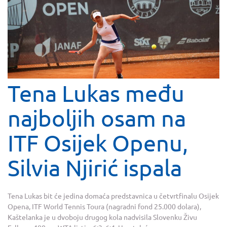
Tena Lukas među
najboljih osam na
ITF Osijek Openu,
Silvia Njirić ispala
Tena Lukas bit će jedina domaća predstavnica u četvrtfinalu Osijek
Opena, ITF World Tennis Toura (nagradni fond 25.000 dolara),
Kaštelanka je u dvoboju drugog kola nadvisila Slovenku Živu