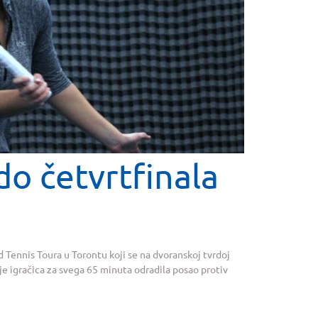
do četvrtfinala
 Tennis Toura u Torontu koji se na dvoranskoj tvrdoj
 je igračica za svega 65 minuta odradila posao protiv