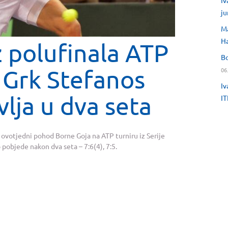
Iv
ju
Ma
H
 polufinala ATP
Bo
, Grk Stefanos
06
Iv
vlja u dva seta
IT
e ovotjedni pohod Borne Goja na ATP turniru iz Serije
pobjede nakon dva seta – 7:6(4), 7:5.