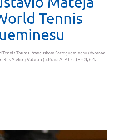
ustavio Mateja
World Tennis
gueminesu
rld Tennis Toura u francuskom Sarregueminesu (dvorana
o Rus Aleksej Vatutin (536. na ATP listi) – 6:4, 6:4.