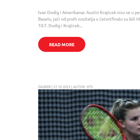
Ivan Dodig i Amerikanac Austin Krajicek nisu se u pet
Baselu, jači od prvih nositelja u četvrtfinalu su bili 
10:7. Dodig i Krajicek...
READ MORE
ZAGREB | 27.10.2023 | AUTOR: HTS