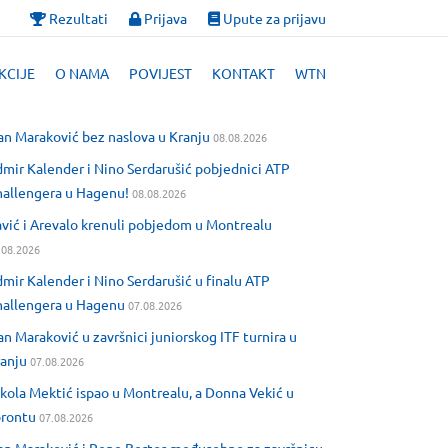
Rezultati
Prijava
Upute za prijavu
KCIJE
O NAMA
POVIJEST
KONTAKT
WTN
an Maraković bez naslova u Kranju
08.08.2026
mir Kalender i Nino Serdarušić pobjednici ATP
allengera u Hagenu!
08.08.2026
vić i Arevalo krenuli pobjedom u Montrealu
.08.2026
mir Kalender i Nino Serdarušić u finalu ATP
allengera u Hagenu
07.08.2026
an Maraković u završnici juniorskog ITF turnira u
anju
07.08.2026
kola Mektić ispao u Montrealu, a Donna Vekić u
orontu
07.08.2026