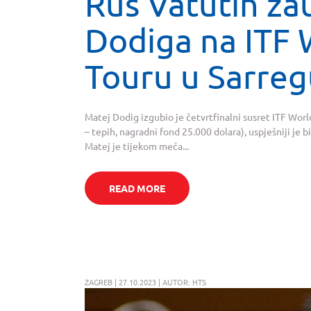
Rus Vatutin za
Dodiga na ITF 
Touru u Sarre
Matej Dodig izgubio je četvrtfinalni susret ITF Wo
– tepih, nagradni fond 25.000 dolara), uspješniji je bi
Matej je tijekom meča...
READ MORE
ZAGREB | 27.10.2023 | AUTOR: HTS