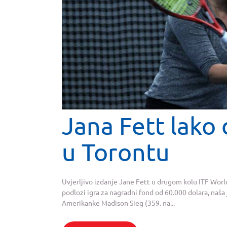
Jana Fett lako 
u Torontu
Uvjerljivo izdanje Jane Fett u drugom kolu ITF World
podlozi igra za nagradni fond od 60.000 dolara, naša
Amerikanke Madison Sieg (359. na...