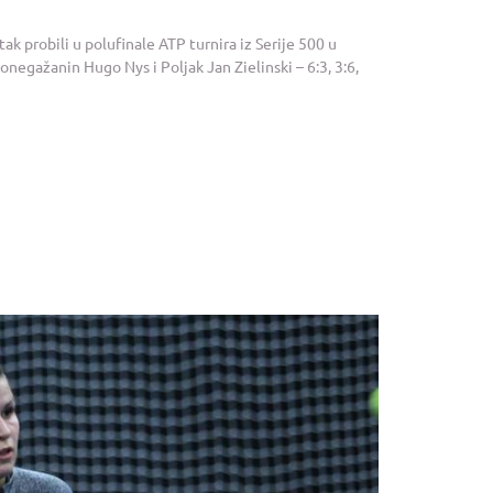
ak probili u polufinale ATP turnira iz Serije 500 u
Monegažanin Hugo Nys i Poljak Jan Zielinski – 6:3, 3:6,