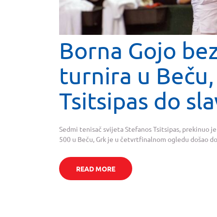
Borna Gojo bez
turnira u Beču
Tsitsipas do sla
Sedmi tenisač svijeta Stefanos Tsitsipas, prekinuo j
500 u Beču, Grk je u četvrtfinalnom ogledu došao do 
READ MORE