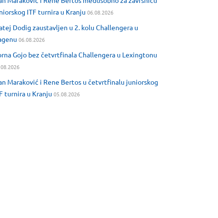
an Maraković i Rene Bertos međusobno za završnicu
niorskog ITF turnira u Kranju
06.08.2026
tej Dodig zaustavljen u 2. kolu Challengera u
agenu
06.08.2026
rna Gojo bez četvrtfinala Challengera u Lexingtonu
.08.2026
an Maraković i Rene Bertos u četvrtfinalu juniorskog
F turnira u Kranju
05.08.2026