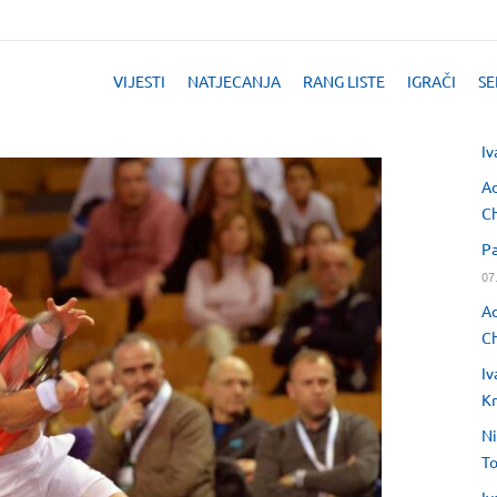
VIJESTI
NATJECANJA
RANG LISTE
IGRAČI
SE
Iv
Ad
Ch
Pa
07
Ad
Ch
Iv
Kr
Ni
T