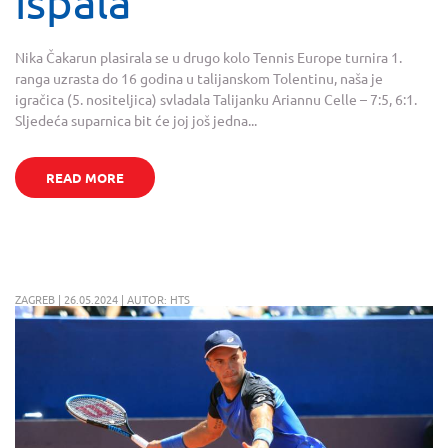
ispala
Nika Čakarun plasirala se u drugo kolo Tennis Europe turnira 1.
ranga uzrasta do 16 godina u talijanskom Tolentinu, naša je
igračica (5. nositeljica) svladala Talijanku Ariannu Celle – 7:5, 6:1.
Sljedeća suparnica bit će joj još jedna...
READ MORE
ZAGREB | 26.05.2024 | AUTOR: HTS