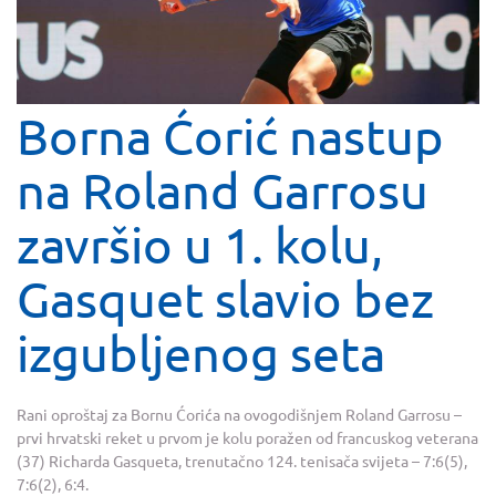
Borna Ćorić nastup
na Roland Garrosu
završio u 1. kolu,
Gasquet slavio bez
izgubljenog seta
Rani oproštaj za Bornu Ćorića na ovogodišnjem Roland Garrosu –
prvi hrvatski reket u prvom je kolu poražen od francuskog veterana
(37) Richarda Gasqueta, trenutačno 124. tenisača svijeta – 7:6(5),
7:6(2), 6:4.