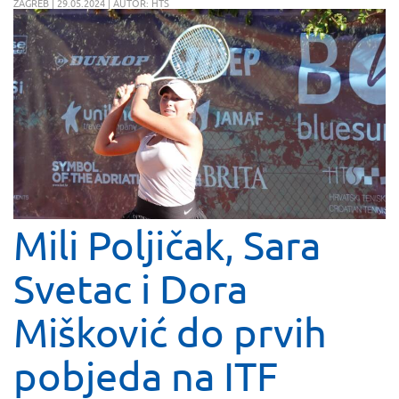
ZAGREB | 29.05.2024 | AUTOR: HTS
Mili Poljičak, Sara
Svetac i Dora
Mišković do prvih
pobjeda na ITF