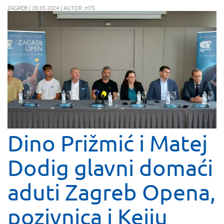
ZAGREB | 28.05.2024 | AUTOR: HTS
Dino Prižmić i Matej
Dodig glavni domaći
aduti Zagreb Opena,
pozivnica i Keiju