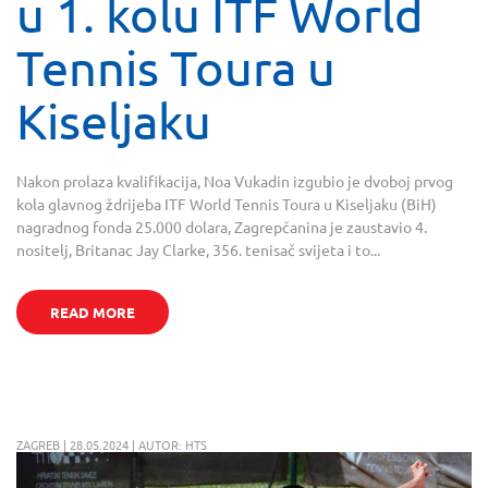
u 1. kolu ITF World
Tennis Toura u
Kiseljaku
Nakon prolaza kvalifikacija, Noa Vukadin izgubio je dvoboj prvog
kola glavnog ždrijeba ITF World Tennis Toura u Kiseljaku (BiH)
nagradnog fonda 25.000 dolara, Zagrepčanina je zaustavio 4.
nositelj, Britanac Jay Clarke, 356. tenisač svijeta i to...
READ MORE
ZAGREB | 28.05.2024 | AUTOR: HTS