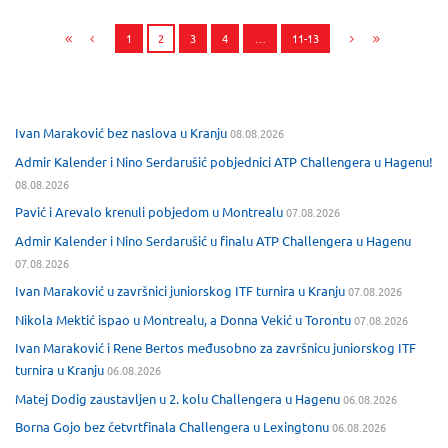
1
2
3
4
…
11-13
Ivan Maraković bez naslova u Kranju
08.08.2026
Admir Kalender i Nino Serdarušić pobjednici ATP Challengera u Hagenu!
08.08.2026
Pavić i Arevalo krenuli pobjedom u Montrealu
07.08.2026
Admir Kalender i Nino Serdarušić u finalu ATP Challengera u Hagenu
07.08.2026
Ivan Maraković u završnici juniorskog ITF turnira u Kranju
07.08.2026
Nikola Mektić ispao u Montrealu, a Donna Vekić u Torontu
07.08.2026
Ivan Maraković i Rene Bertos međusobno za završnicu juniorskog ITF
turnira u Kranju
06.08.2026
Matej Dodig zaustavljen u 2. kolu Challengera u Hagenu
06.08.2026
Borna Gojo bez četvrtfinala Challengera u Lexingtonu
06.08.2026