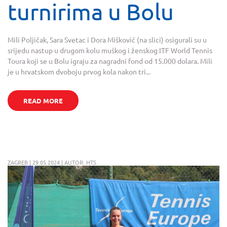
turnirima u Bolu
Mili Poljičak, Sara Svetac i Dora Mišković (na slici) osigurali su u
srijedu nastup u drugom kolu muškog i ženskog ITF World Tennis
Toura koji se u Bolu igraju za nagradni fond od 15.000 dolara. Mili
je u hrvatskom dvoboju prvog kola nakon tri...
READ MORE
ZAGREB | 29.05.2024 | AUTOR: HTS