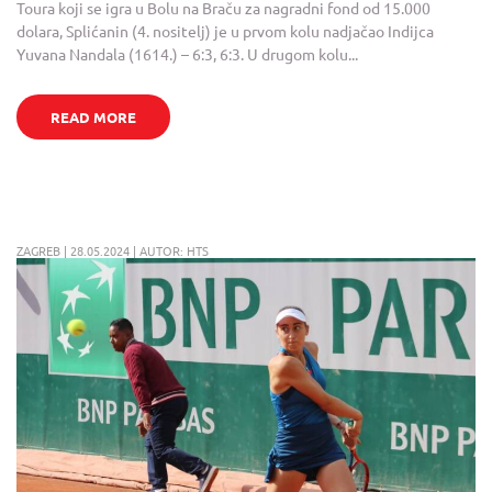
Toura koji se igra u Bolu na Braču za nagradni fond od 15.000
dolara, Splićanin (4. nositelj) je u prvom kolu nadjačao Indijca
Yuvana Nandala (1614.) – 6:3, 6:3. U drugom kolu...
READ MORE
ZAGREB | 28.05.2024 | AUTOR: HTS