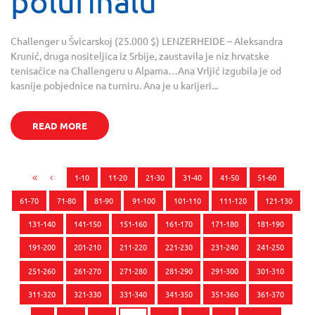
polufinalu
Challenger u Švicarskoj (25.000 $) LENZERHEIDE – Aleksandra
Krunić, druga nositeljica iz Srbije, zaustavila je niz hrvatske
tenisačice na Challengeru u Alpama…Ana Vrljić izgubila je od
kasnije pobjednice na turniru. Ana je u karijeri...
READ MORE
1-10
11-20
21-30
31-40
41-50
51-60
61-70
71-80
81-90
91-100
101-110
111-120
121-130
131-140
141-150
151-160
161-170
171-180
181-190
191-200
201-210
211-220
221-230
231-240
241-250
251-260
261-270
271-280
281-290
291-300
301-310
311-320
321-330
331-340
341-350
351-360
361-370