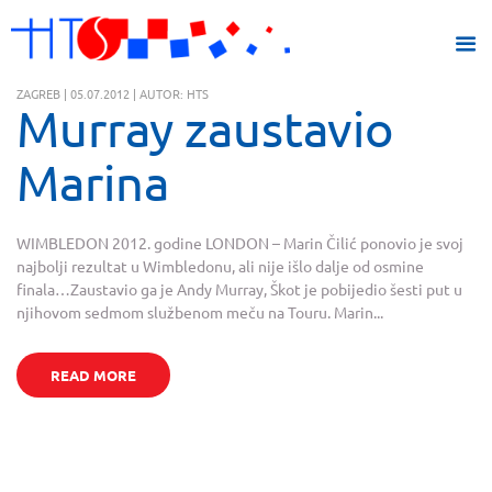
ZAGREB | 05.07.2012 | AUTOR: HTS
Murray zaustavio
Marina
WIMBLEDON 2012. godine LONDON – Marin Čilić ponovio je svoj
najbolji rezultat u Wimbledonu, ali nije išlo dalje od osmine
finala…Zaustavio ga je Andy Murray, Škot je pobijedio šesti put u
njihovom sedmom službenom meču na Touru. Marin...
READ MORE