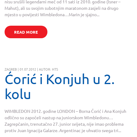
nisu srušili legendarni meč od 11 sati iz 2010. godine (Isner –
Mahut), ali su svojim subotnjim maratonom zasjeli na drugo
mjesto u povijesti Wimbledona…Marin je sjajno...
READ MORE
ZAGREB | 01.07.2012 | AUTOR: HTS
Ćorić i Konjuh u 2.
kolu
WIMBLEDON 2012. godine LONDON – Borna Ćorić i Ana Konjuh
odlično su započeli nastup na juniorskom Wimbledonu…
Zagrepčanin, trenutačno 27. junior svijeta, nije imao problema
protiv Juan Ignacija Galarze. Argentinac je uhvatio svega tri...