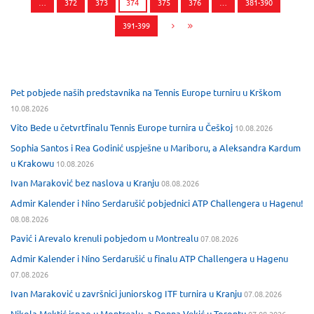
…
372
373
374
375
376
…
381-390
391-399
Pet pobjede naših predstavnika na Tennis Europe turniru u Krškom
10.08.2026
Vito Bede u četvrtfinalu Tennis Europe turnira u Češkoj
10.08.2026
Sophia Santos i Rea Godinić uspješne u Mariboru, a Aleksandra Kardum
u Krakowu
10.08.2026
Ivan Maraković bez naslova u Kranju
08.08.2026
Admir Kalender i Nino Serdarušić pobjednici ATP Challengera u Hagenu!
08.08.2026
Pavić i Arevalo krenuli pobjedom u Montrealu
07.08.2026
Admir Kalender i Nino Serdarušić u finalu ATP Challengera u Hagenu
07.08.2026
Ivan Maraković u završnici juniorskog ITF turnira u Kranju
07.08.2026
Nikola Mektić ispao u Montrealu, a Donna Vekić u Torontu
07.08.2026