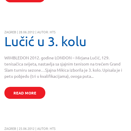
ZAGREB | 28.06.2012 | AUTOR: HTS
Lučić u 3. kolu
WIMBLEDON 2012. godine LONDON – Mirjana Lučić, 129.
tenisačica svijeta, nastavlja sa sjajnim tenisom na trećem Grand
Slam turniru sezone…Sjajna Mikica izborila je 3. kolo. Upisala je i
petu pobjedu (tri u kvalifikacijama), ovoga puta...
READ MORE
ZAGREB | 25.06.2012 | AUTOR: HTS