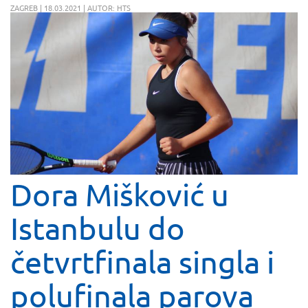
ZAGREB | 18.03.2021 | AUTOR: HTS
Dora Mišković u
Istanbulu do
četvrtfinala singla i
polufinala parova