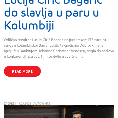
do slavlja u paru u
Kolumbiji
Odličan rezultat Lucije Ćirić Bagarić na juniorskom ITF turniru 1.
ranga u kolumbijskoj Barranquilli, 17-godišnja Dubrovkinja je,
igrajući s Dankinjom Johanne Christine Svendsen, stigla do naslova
u konkurenciji parova. Njih su dvije u završnom...
READ MORE
ZAGREB | 19.03.2021 | AUTOR: HTS