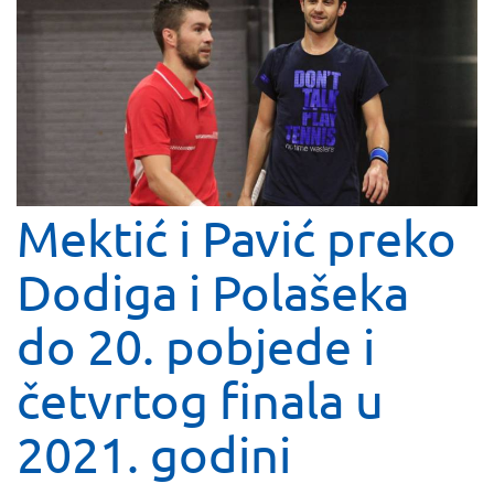
Mektić i Pavić preko
Dodiga i Polašeka
do 20. pobjede i
četvrtog finala u
2021. godini