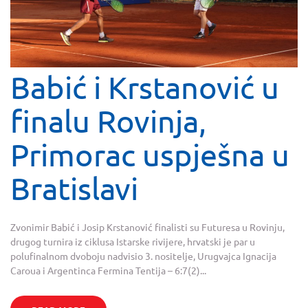
Babić i Krstanović u
finalu Rovinja,
Primorac uspješna u
Bratislavi
Zvonimir Babić i Josip Krstanović finalisti su Futuresa u Rovinju,
drugog turnira iz ciklusa Istarske rivijere, hrvatski je par u
polufinalnom dvoboju nadvisio 3. nositelje, Urugvajca Ignacija
Caroua i Argentinca Fermina Tentija – 6:7(2)...