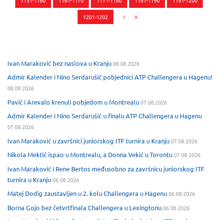
1151-1160
1161-1170
1171-1180
1181-1190
1191-1200
1201-1202
Ivan Maraković bez naslova u Kranju
08.08.2026
Admir Kalender i Nino Serdarušić pobjednici ATP Challengera u Hagenu!
08.08.2026
Pavić i Arevalo krenuli pobjedom u Montrealu
07.08.2026
Admir Kalender i Nino Serdarušić u finalu ATP Challengera u Hagenu
07.08.2026
Ivan Maraković u završnici juniorskog ITF turnira u Kranju
07.08.2026
Nikola Mektić ispao u Montrealu, a Donna Vekić u Torontu
07.08.2026
Ivan Maraković i Rene Bertos međusobno za završnicu juniorskog ITF
turnira u Kranju
06.08.2026
Matej Dodig zaustavljen u 2. kolu Challengera u Hagenu
06.08.2026
Borna Gojo bez četvrtfinala Challengera u Lexingtonu
06.08.2026