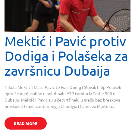
Mektić i Pavić protiv
Dodiga i Polašeka za
završnicu Dubaija
Nikola Mektić i Mate Pavić te Ivan Dodig i Slovak Filip Polašek
igrat će međusobno u polufinalu ATP turnira iz Serije 500 u
Dubaiju. Mektić i Pavić su u četvrtfinalu u meču bez breakova
preskočili Francuze Jeremyja Chardyja i Fabricea Martina...
READ MORE