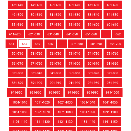
431-440
441-450
451-460
461-470
471-480
481-490
491-500
501-510
511-520
521-530
531-540
541-550
551-560
561-570
571-580
581-590
591-600
601-610
611-620
621-630
631-640
641-650
651-660
…
662
663
664
665
666
…
671-680
681-690
691-700
701-710
711-720
721-730
731-740
741-750
751-760
761-770
771-780
781-790
791-800
801-810
811-820
821-830
831-840
841-850
851-860
861-870
871-880
881-890
891-900
901-910
911-920
921-930
931-940
941-950
951-960
961-970
971-980
981-990
991-1000
1001-1010
1011-1020
1021-1030
1031-1040
1041-1050
1051-1060
1061-1070
1071-1080
1081-1090
1091-1100
1101-1110
1111-1120
1121-1130
1131-1140
1141-1150