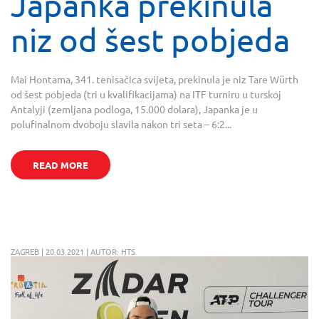
Japanka prekinula
niz od šest pobjeda
Mai Hontama, 341. tenisačica svijeta, prekinula je niz Tare Würth
od šest pobjeda (tri u kvalifikacijama) na ITF turniru u turskoj
Antalyji (zemljana podloga, 15.000 dolara), Japanka je u
polufinalnom dvoboju slavila nakon tri seta – 6:2...
READ MORE
ZAGREB | 20.03.2021 | AUTOR: HTS