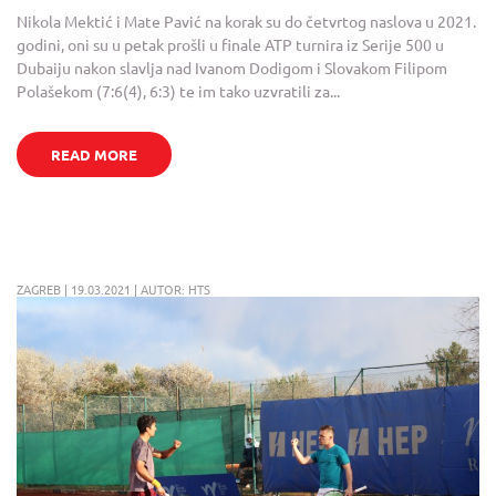
Nikola Mektić i Mate Pavić na korak su do četvrtog naslova u 2021.
godini, oni su u petak prošli u finale ATP turnira iz Serije 500 u
Dubaiju nakon slavlja nad Ivanom Dodigom i Slovakom Filipom
Polašekom (7:6(4), 6:3) te im tako uzvratili za...
READ MORE
ZAGREB | 19.03.2021 | AUTOR: HTS