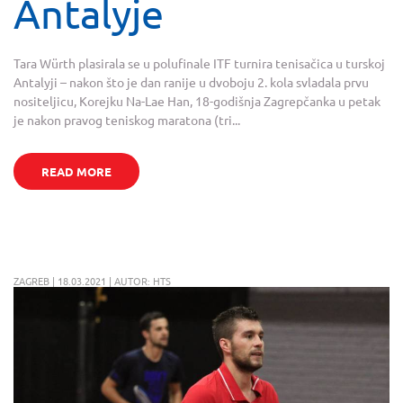
Antalyje
Tara Würth plasirala se u polufinale ITF turnira tenisačica u turskoj
Antalyji – nakon što je dan ranije u dvoboju 2. kola svladala prvu
nositeljicu, Korejku Na-Lae Han, 18-godišnja Zagrepčanka u petak
je nakon pravog teniskog maratona (tri...
READ MORE
ZAGREB | 18.03.2021 | AUTOR: HTS