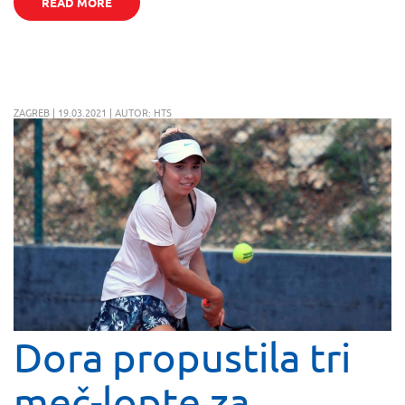
READ MORE
ZAGREB | 19.03.2021 | AUTOR: HTS
Dora propustila tri
meč-lopte za