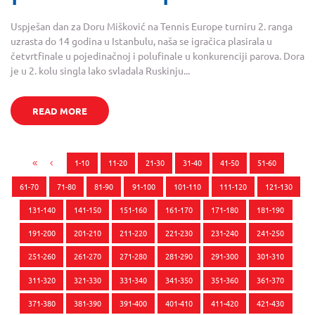
Uspješan dan za Doru Mišković na Tennis Europe turniru 2. ranga
uzrasta do 14 godina u Istanbulu, naša se igračica plasirala u
četvrtfinale u pojedinačnoj i polufinale u konkurenciji parova. Dora
je u 2. kolu singla lako svladala Ruskinju...
READ MORE
1-10
11-20
21-30
31-40
41-50
51-60
61-70
71-80
81-90
91-100
101-110
111-120
121-130
131-140
141-150
151-160
161-170
171-180
181-190
191-200
201-210
211-220
221-230
231-240
241-250
251-260
261-270
271-280
281-290
291-300
301-310
311-320
321-330
331-340
341-350
351-360
361-370
371-380
381-390
391-400
401-410
411-420
421-430