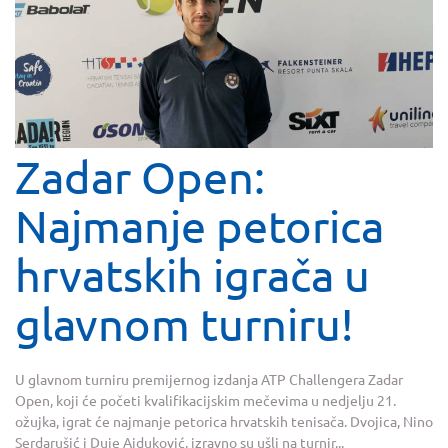
Zadar Open:
Najmanje petorica
hrvatskih igrača u
glavnom turniru!
U glavnom turniru premijernog izdanja ATP Challengera Zadar
Open, koji će početi kvalifikacijskim mečevima u nedjelju 21.
ožujka, igrat će najmanje petorica hrvatskih tenisača. Dvojica, Nino
Serdarušić i Duje Ajduković, izravno su ušli na turnir...