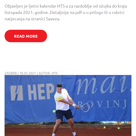
Objavljen je ljetni kalendar HTS-a za razdoblje od ožujka do kraja
listopada 2021. godine. Detaljnije na pdf-u u prilogu ili u rubrici
natjecanja na stranici Saveza.
READ MORE
ZAGREB | 18.03.2021 | AUTOR: HTS