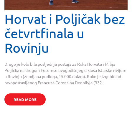
Horvat i Poljičak bez
četvrtfinala u
Rovinju
Drugo je kolo bila posljednja postaja za Roka Horvata i Milija
Poljička na drugom Futuresu ovogodišnjeg ciklusa Istarske rivijere
u Rovinju (zemljana podloga, 15.000 dolara). Roko je izgubio od
prvopostavljenog Francuza Corentina Denollyja (332...
READ MORE