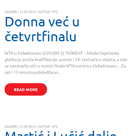
ZAGREB | 12.09.2012 | AUTOR: HTS
Donna već u
četvrtfinalu
WTA u Uzbekistanu (220.000 $) TAŠKENT – Mlada Osječanka
glatko je prošla kvalifikacije, potom i 54. tenisačicu svijeta, a nije
se zaustavila niti u osmini finala WTA turnira u Uzbekistanu…Za
sat i 13 minuta pobijedila je...
READ MORE
ZAGREB | 12.09.2012 | AUTOR: HTS
Martić i Lučić dalje