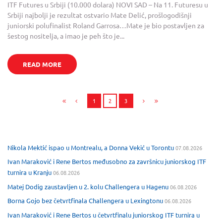
ITF Futures u Srbiji (10.000 dolara) NOVI SAD – Na 11. Futuresu u
Srbiji najbolji je rezultat ostvario Mate Delić, prošlogodišnji
juniorski polufinalist Roland Garrosa…Mate je bio postavljen za
šestog nositelja, a imao je peh što je...
READ MORE
1
2
3
Nikola Mektić ispao u Montrealu, a Donna Vekić u Torontu
07.08.2026
Ivan Maraković i Rene Bertos međusobno za završnicu juniorskog ITF
turnira u Kranju
06.08.2026
Matej Dodig zaustavljen u 2. kolu Challengera u Hagenu
06.08.2026
Borna Gojo bez četvrtfinala Challengera u Lexingtonu
06.08.2026
Ivan Maraković i Rene Bertos u četvrtfinalu juniorskog ITF turnira u