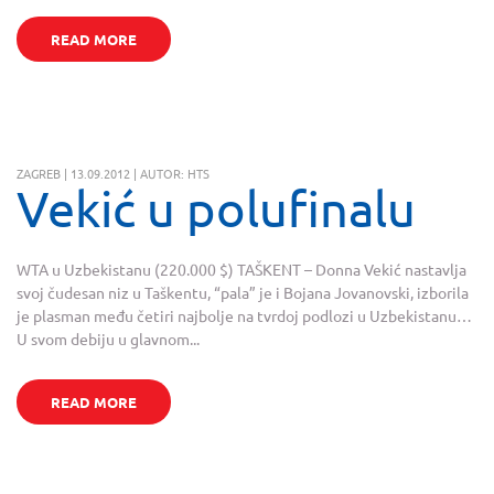
READ MORE
ZAGREB | 13.09.2012 | AUTOR: HTS
Vekić u polufinalu
WTA u Uzbekistanu (220.000 $) TAŠKENT – Donna Vekić nastavlja
svoj čudesan niz u Taškentu, “pala” je i Bojana Jovanovski, izborila
je plasman među četiri najbolje na tvrdoj podlozi u Uzbekistanu…
U svom debiju u glavnom...
READ MORE