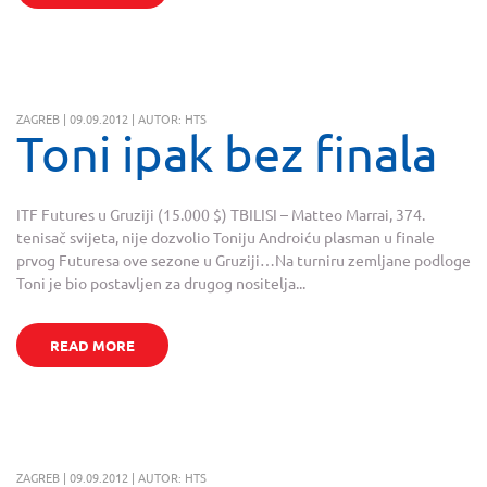
ZAGREB | 09.09.2012 | AUTOR: HTS
Toni ipak bez finala
ITF Futures u Gruziji (15.000 $) TBILISI – Matteo Marrai, 374.
tenisač svijeta, nije dozvolio Toniju Androiću plasman u finale
prvog Futuresa ove sezone u Gruziji…Na turniru zemljane podloge
Toni je bio postavljen za drugog nositelja...
READ MORE
ZAGREB | 09.09.2012 | AUTOR: HTS