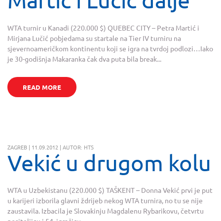
WTA turnir u Kanadi (220.000 $) QUEBEC CITY – Petra Martić i
Mirjana Lučić pobjedama su startale na Tier IV turniru na
sjevernoameričkom kontinentu koji se igra na tvrdoj podlozi…Iako
je 30-godišnja Makaranka čak dva puta bila break...
READ MORE
ZAGREB | 11.09.2012 | AUTOR: HTS
Vekić u drugom kolu
WTA u Uzbekistanu (220.000 $) TAŠKENT – Donna Vekić prvi je put
u karijeri izborila glavni ždrijeb nekog WTA turnira, no tu se nije
zaustavila. Izbacila je Slovakinju Magdalenu Rybarikovu, četvrtu