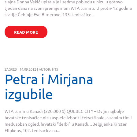
sjajna Donna Vekić upisala je i sedmu pobjedu u nizu u gotovo
tjedan dana na svom premijernom WTA turniru…I protiv 12 godina
starije Čehinje Eve Birnerove, 133. tenisačice...
READ MORE
ZAGREB | 14.09.2012 | AUTOR: HTS
Petra i Mirjana
izgubile
WTA turnir u Kanadi (220.000 $) QUEBEC CITY – Dvije najbolje
hrvatske tenisačice nisu uspjele izboriti četvrtfinale, a samim tim i
međusoban ogled, hrvatski “derbi” u Kanadi…Belgijanka Kirsten
Flipkens, 102. tenisačica na...