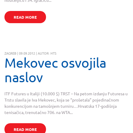
nositeljicu i 54. igračicu...
READ MORE
ZAGREB | 09.09.2012 | AUTOR: HTS
Mekovec osvojila
naslov
ITF Futures u Italiji (10.000 $) TRST – Na petom izdanju Futuresa u
Trstu slavila je Iva Mekovec, koja se “prošetala” pojedinačnom
konkurencijom na tamošnjem turniru…Hrvatska 17-godišnja
tenisačica, trenutačno 706. na WTA...
READ MORE