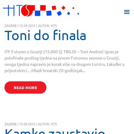
ZAGREB | 15.09.2012 | AUTOR: HTS
Toni do finala
ITF Futures u Gruziji (15.000 $) TBILISI – Toni Androić igrao je
polufinale prošlog tjedna na prvom Futuresu sezone u Gruziji,
ovoga tjedna napravio je korak više na drugom turniru, također u
prijestolnici…Mladi hrvatski 20-godišnjak...
READ MORE
ZAGREB | 15.09.2012 | AUTOR: HTS
Kamke zaustavio