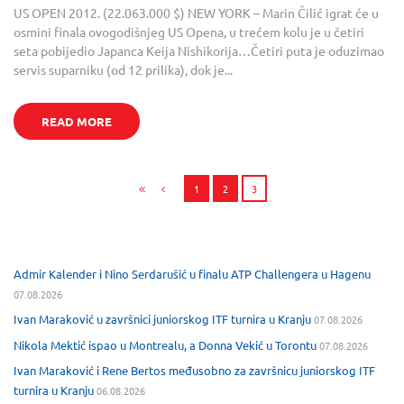
US OPEN 2012. (22.063.000 $) NEW YORK – Marin Čilić igrat će u
osmini finala ovogodišnjeg US Opena, u trećem kolu je u četiri
seta pobijedio Japanca Keija Nishikorija…Četiri puta je oduzimao
servis suparniku (od 12 prilika), dok je...
READ MORE
1
2
3
Admir Kalender i Nino Serdarušić u finalu ATP Challengera u Hagenu
07.08.2026
Ivan Maraković u završnici juniorskog ITF turnira u Kranju
07.08.2026
Nikola Mektić ispao u Montrealu, a Donna Vekić u Torontu
07.08.2026
Ivan Maraković i Rene Bertos međusobno za završnicu juniorskog ITF
turnira u Kranju
06.08.2026