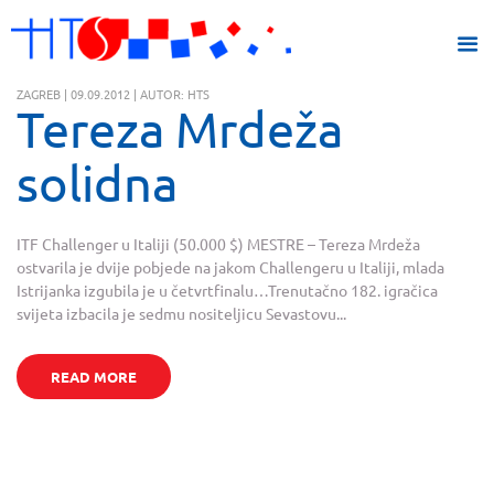
ZAGREB | 09.09.2012 | AUTOR: HTS
Tereza Mrdeža
solidna
ITF Challenger u Italiji (50.000 $) MESTRE – Tereza Mrdeža
ostvarila je dvije pobjede na jakom Challengeru u Italiji, mlada
Istrijanka izgubila je u četvrtfinalu…Trenutačno 182. igračica
svijeta izbacila je sedmu nositeljicu Sevastovu...
READ MORE