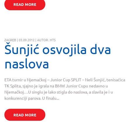
READ MORE
ZAGREB | 03.09.2012 | AUTOR: HTS
Šunjić osvojila dva
naslova
ETA turnir u Njemačkoj – Junior Cup SPLIT – Neli Šunjić, tenisačica
TK Splita, sjajno je igrala na BMW Junior Cupu nedavno u
Njemačkoj…U singlu je lako stigla do naslova, a slavila je i u
konkurenciji parova. U finalu...
READ MORE