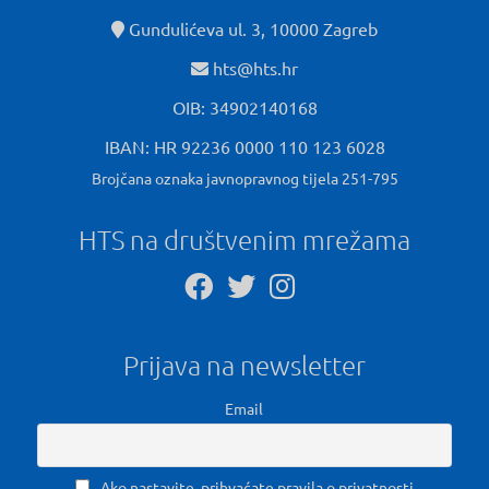
Gundulićeva ul. 3, 10000 Zagreb
hts@hts.hr
OIB: 34902140168
IBAN: HR 92236 0000 110 123 6028
Brojčana oznaka javnopravnog tijela 251-795
HTS na društvenim mrežama
Prijava na newsletter
Email
Ako nastavite, prihvaćate pravila o privatnosti