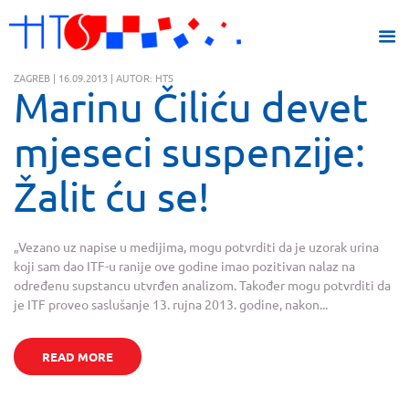
ZAGREB | 16.09.2013 | AUTOR: HTS
Marinu Čiliću devet
mjeseci suspenzije:
Žalit ću se!
„Vezano uz napise u medijima, mogu potvrditi da je uzorak urina
koji sam dao ITF-u ranije ove godine imao pozitivan nalaz na
određenu supstancu utvrđen analizom. Također mogu potvrditi da
je ITF proveo saslušanje 13. rujna 2013. godine, nakon...
READ MORE