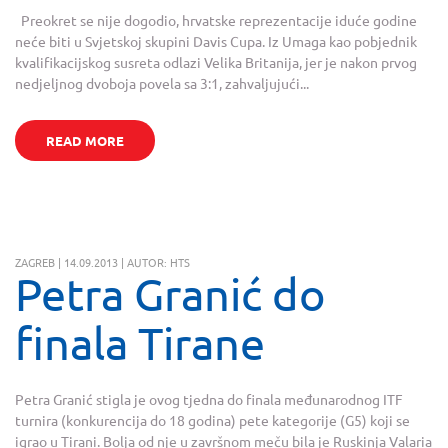
Preokret se nije dogodio, hrvatske reprezentacije iduće godine
neće biti u Svjetskoj skupini Davis Cupa. Iz Umaga kao pobjednik
kvalifikacijskog susreta odlazi Velika Britanija, jer je nakon prvog
nedjeljnog dvoboja povela sa 3:1, zahvaljujući...
READ MORE
ZAGREB | 14.09.2013 | AUTOR: HTS
Petra Granić do
finala Tirane
Petra Granić stigla je ovog tjedna do finala međunarodnog ITF
turnira (konkurencija do 18 godina) pete kategorije (G5) koji se
igrao u Tirani. Bolja od nje u završnom meču bila je Ruskinja Valaria