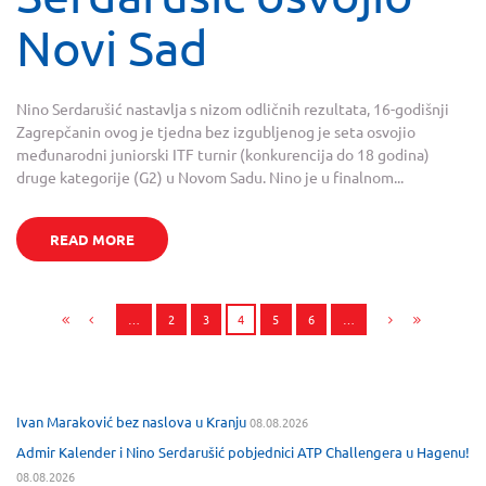
Novi Sad
Nino Serdarušić nastavlja s nizom odličnih rezultata, 16-godišnji
Zagrepčanin ovog je tjedna bez izgubljenog je seta osvojio
međunarodni juniorski ITF turnir (konkurencija do 18 godina)
druge kategorije (G2) u Novom Sadu. Nino je u finalnom...
READ MORE
…
2
3
4
5
6
…
Ivan Maraković bez naslova u Kranju
08.08.2026
Admir Kalender i Nino Serdarušić pobjednici ATP Challengera u Hagenu!
08.08.2026