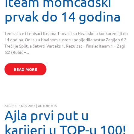
Iteam momčadski
prvak do 14 godina
Tenisačice i tenisači Iteama 1 prvaci su Hrvatske u konkurenciji do
14 godina. Oni su u finalnom susretu pobijedila sastav Zagija s 6.2.
Treći je Split, a četvrti Varteks 1. Rezultat – finale: Iteam 1 – Zagi
6:2 (Robić –...
READ MORE
ZAGREB | 16.09.2013 | AUTOR: HTS
Ajla prvi put u
karijeri u TOP-u 100!