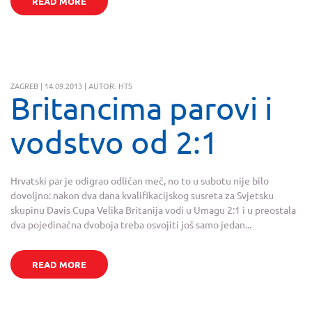
READ MORE
ZAGREB | 14.09.2013 | AUTOR: HTS
Britancima parovi i
vodstvo od 2:1
Hrvatski par je odigrao odličan meč, no to u subotu nije bilo
dovoljno: nakon dva dana kvalifikacijskog susreta za Svjetsku
skupinu Davis Cupa Velika Britanija vodi u Umagu 2:1 i u preostala
dva pojedinačna dvoboja treba osvojiti još samo jedan...
READ MORE