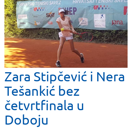
Zara Stipčević i Nera
Tešankić bez
četvrtfinala u
Doboju