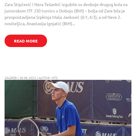
Zara Stipčević i Nera Tešankić izgubile su dvoboje drugog kola na
juniorskom ITF J30 turniru u Doboju (BiH) – bolja od Zare bila je
prvopostavljena Srpkinja Maša Janković (6:1, 6:3), a od Nere 2.
nositeljica, Anastasija Ignjatić (BiH)...
READ MORE
ZAGREB | 28.06.2023 | AUTOR: HTS