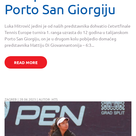
Porto San Giorgiju
Luka Mitrović jedini je od naših predstavnika dohvatio četvrtfinale
Tennis Europe turnira 1. ranga uzrasta do 12 godina u talijanskom
Porto San Giorgiju, on je u drugom kolu pobijedio domaćeg
predstavnika Mattiju Di Giovannantonija – 6:3...
READ MORE
ZAGREB | 28.06.2023 | AUTOR: HTS