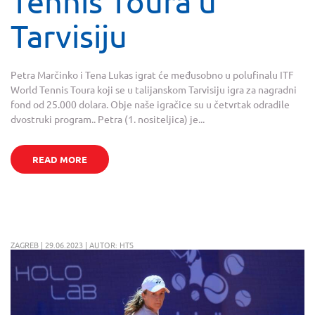
Tennis Toura u
Tarvisiju
Petra Marčinko i Tena Lukas igrat će međusobno u polufinalu ITF
World Tennis Toura koji se u talijanskom Tarvisiju igra za nagradni
fond od 25.000 dolara. Obje naše igračice su u četvrtak odradile
dvostruki program.. Petra (1. nositeljica) je...
READ MORE
ZAGREB | 29.06.2023 | AUTOR: HTS