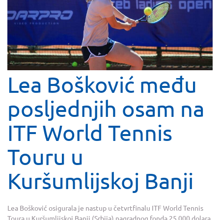
Lea Bošković među
posljednjih osam na
ITF World Tennis
Touru u
Kuršumlijskoj Banji
Lea Bošković osigurala je nastup u četvrtfinalu ITF World Tennis
Toura u Kuršumlijskoj Banji (Srbija) nagradnog fonda 25.000 dolara.