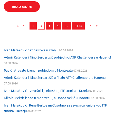
READ MORE
1
2
3
4
…
11-15
Ivan Maraković bez naslova u Kranju
08.08.2026
Admir Kalender i Nino Serdarušić pobjednici ATP Challengera u Hagenu!
08.08.2026
Pavić i Arevalo krenuli pobjedom u Montrealu
07.08.2026
Admir Kalender i Nino Serdarušić u finalu ATP Challengera u Hagenu
07.08.2026
Ivan Maraković u završnici juniorskog ITF turnira u Kranju
07.08.2026
Nikola Mektić ispao u Montrealu, a Donna Vekić u Torontu
07.08.2026
Ivan Maraković i Rene Bertos međusobno za završnicu juniorskog ITF
turnira u Kranju
06.08.2026