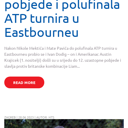
pobjede i polufinala
ATP turnira u
Eastbourneu
Nakon Nikole Mektića i Mate Pavića do polufinala ATP turnira u
Eastbourneu probio se i Ivan Dodig – on i Amerikanac Austin
Krajicek (1. nositelji) došli su u srijedu do 12. uzastopne pobjede i
slavlja protiv britanske kombinacije Liam...
READ MORE
ZAGREB | 28.06.2023 | AUTOR: HTS