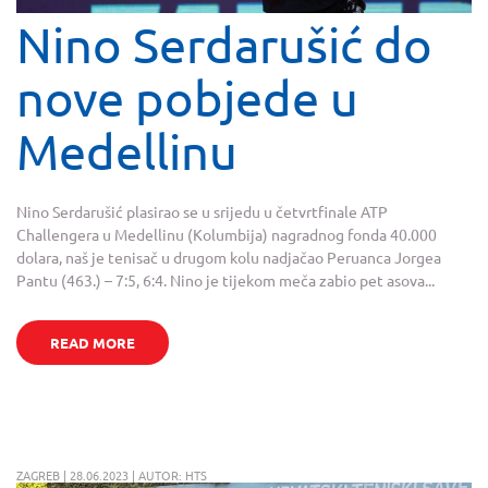
Nino Serdarušić do
nove pobjede u
Medellinu
Nino Serdarušić plasirao se u srijedu u četvrtfinale ATP
Challengera u Medellinu (Kolumbija) nagradnog fonda 40.000
dolara, naš je tenisač u drugom kolu nadjačao Peruanca Jorgea
Pantu (463.) – 7:5, 6:4. Nino je tijekom meča zabio pet asova...
READ MORE
ZAGREB | 28.06.2023 | AUTOR: HTS