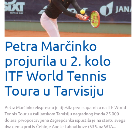
Petra Marčinko
projurila u 2. kolo
ITF World Tennis
Toura u Tarvisiju
Petra Marčinko ekspresno je riješila prvu suparnicu na ITF World
Tennis Touru u talijanskom Tarvisiju nagradnog fonda 25.000
dolara, prvopostavljena Zagrepčanka ispustila je na startu svega
dva gema protiv Čehinje Anete Laboutkove (536. na WTA...