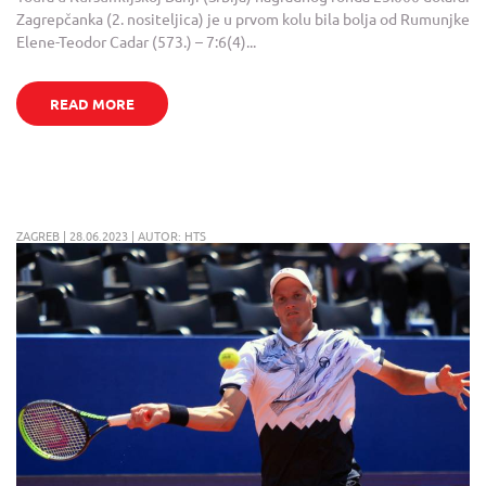
Zagrepčanka (2. nositeljica) je u prvom kolu bila bolja od Rumunjke
Elene-Teodor Cadar (573.) – 7:6(4)...
READ MORE
ZAGREB | 28.06.2023 | AUTOR: HTS