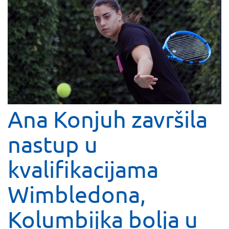
Ana Konjuh završila
nastup u
kvalifikacijama
Wimbledona,
Kolumbijka bolja u