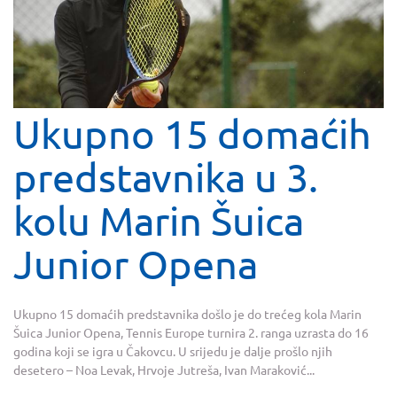
Ukupno 15 domaćih
predstavnika u 3.
kolu Marin Šuica
Junior Opena
Ukupno 15 domaćih predstavnika došlo je do trećeg kola Marin
Šuica Junior Opena, Tennis Europe turnira 2. ranga uzrasta do 16
godina koji se igra u Čakovcu. U srijedu je dalje prošlo njih
desetero – Noa Levak, Hrvoje Jutreša, Ivan Maraković...