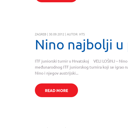
ZAGREB | 30.09.2012 | AUTOR: HTS
Nino najbolji 
ITF juniorski turnir u Hrvatskoj VELI LOŠINJ – Nino
međunarodnog ITF juniorskog turnira koji se igrao 
Nino i njegov austrijski...
READ MORE