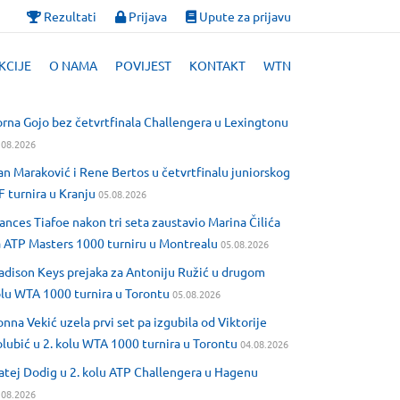
Rezultati
Prijava
Upute za prijavu
KCIJE
O NAMA
POVIJEST
KONTAKT
WTN
rna Gojo bez četvrtfinala Challengera u Lexingtonu
.08.2026
an Maraković i Rene Bertos u četvrtfinalu juniorskog
F turnira u Kranju
05.08.2026
ances Tiafoe nakon tri seta zaustavio Marina Čilića
 ATP Masters 1000 turniru u Montrealu
05.08.2026
dison Keys prejaka za Antoniju Ružić u drugom
lu WTA 1000 turnira u Torontu
05.08.2026
nna Vekić uzela prvi set pa izgubila od Viktorije
lubić u 2. kolu WTA 1000 turnira u Torontu
04.08.2026
tej Dodig u 2. kolu ATP Challengera u Hagenu
.08.2026