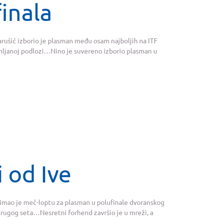
inala
rušić izborio je plasman među osam najboljih na ITF
emljanoj podlozi…Nino je suvereno izborio plasman u
 od Ive
mao je meč-loptu za plasman u polufinale dvoranskog
u drugog seta…Nesretni forhend završio je u mreži, a