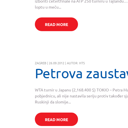
izboriti četvrtfinale na ATP 250 turniru u Tajlandu…
loptu u meču...
READ MORE
ZAGREB | 26.09.2012 | AUTOR: HTS
Petrova zaustav
WTA turnir u Japanu (2,168.400 $) TOKIO – Petra Ma
pobjednicu, ali nije nastavila seriju protiv također 
Ruskinji da slomije...
READ MORE