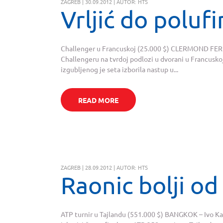
ZAGREB | 30.09.2012 | AUTOR: HTS
Vrljić do polufi
Challenger u Francuskoj (25.000 $) CLERMOND FERRA
Challengeru na tvrdoj podlozi u dvorani u Francusk
izgubljenog je seta izborila nastup u...
READ MORE
ZAGREB | 28.09.2012 | AUTOR: HTS
Raonic bolji od
ATP turnir u Tajlandu (551.000 $) BANGKOK – Ivo Karl