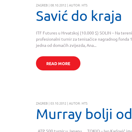
ZAGREB | 08.10.2012 | AUTOR: HTS
Savić do kraja
ITF Futures u Hrvatskoj (10.000 $) SOLIN – Na ter
profesionalni turnir za tenisačice nagradnog fonda 
jedna od domaćih zvijezda, Ana...
READ MORE
ZAGREB | 03.10.2012 | AUTOR: HTS
Murray bolji od
ATP 500 turnir u Japanu TOKIO – Ivo Karlović imap