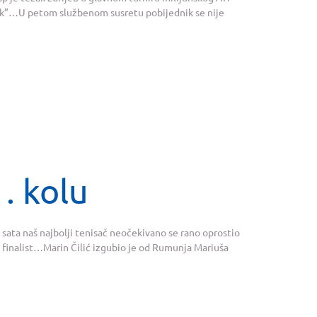
tnik”…U petom službenom susretu pobijednik se nije
1. kolu
ta naš najbolji tenisač neočekivano se rano oprostio
 i finalist…Marin Čilić izgubio je od Rumunja Mariuša