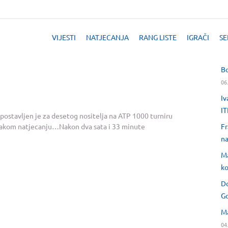
VIJESTI
NATJECANJA
RANG LISTE
IGRAČI
SE
Bo
06
Iv
IT
 postavljen je za desetog nositelja na ATP 1000 turniru
Fr
 jakom natjecanju…Nakon dva sata i 33 minute
na
Ma
ko
Do
Go
Ma
04