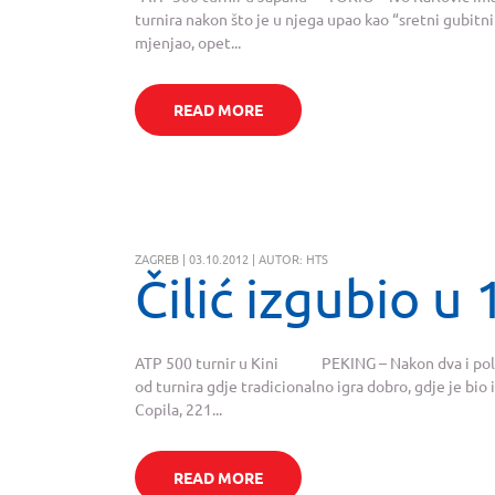
turnira nakon što je u njega upao kao “sretni gubi
mjenjao, opet...
READ MORE
ZAGREB | 03.10.2012 | AUTOR: HTS
Čilić izgubio u 
ATP 500 turnir u Kini PEKING – Nakon dva i pol sa
od turnira gdje tradicionalno igra dobro, gdje je bio
Copila, 221...
READ MORE