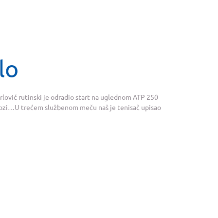
lo
lović rutinski je odradio start na uglednom ATP 250
odlozi…U trećem službenom meču naš je tenisač upisao