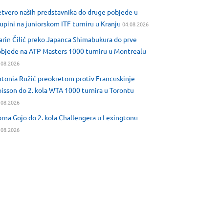
tvero naših predstavnika do druge pobjede u
upini na juniorskom ITF turniru u Kranju
04.08.2026
rin Čilić preko Japanca Shimabukura do prve
bjede na ATP Masters 1000 turniru u Montrealu
.08.2026
tonia Ružić preokretom protiv Francuskinje
isson do 2. kola WTA 1000 turnira u Torontu
.08.2026
rna Gojo do 2. kola Challengera u Lexingtonu
.08.2026