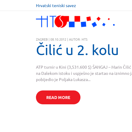
Hrvatski teniski savez
ZAGREB | 08.10.2012 | AUTOR: HTS
Čilić u 2. kolu
ATP turnir u Kini (3,531.600 $) ŠANGAJ – Marin Čilić
na Dalekom istoku i uspješno je startao na iznimno
pobijedio je Poljaka Lukasza...
READ MORE