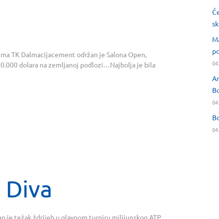
Če
sk
Ma
po
enima TK Dalmacijacement održan je Salona Open,
04
10.000 dolara na zemljanoj podlozi…Najbolja je bila
An
Bo
04
Bo
04
 Diva
 je težak ždrijeb u glavnom turniru milijunskog ATP