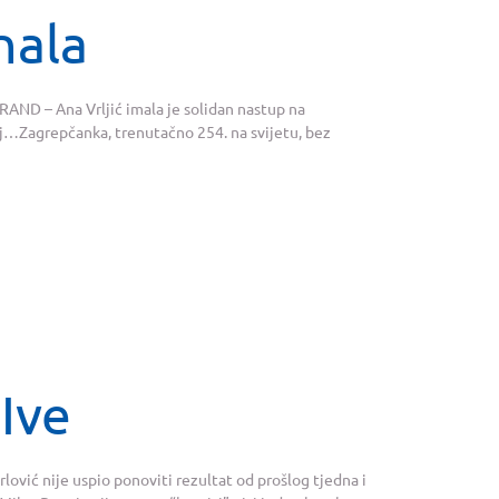
nala
ND – Ana Vrljić imala je solidan nastup na
oj…Zagrepčanka, trenutačno 254. na svijetu, bez
 Ive
ović nije uspio ponoviti rezultat od prošlog tjedna i