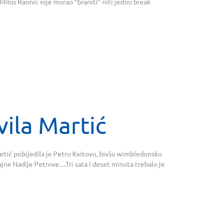
Milos Raonic nije morao “braniti” niti jednu break
ila Martić
rtić pobijedila je Petru Kvitovu, bivšu wimbledonsku
sjajne Nadije Petrove…Tri sata i deset minuta trebalo je