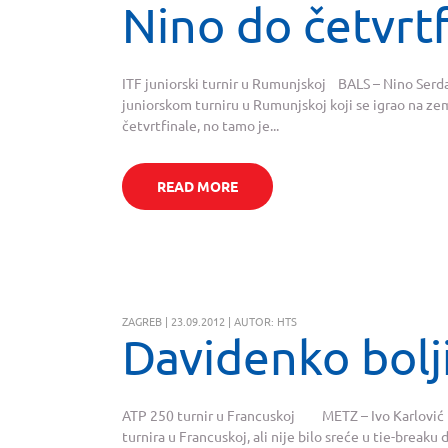
Nino do četvrtf
ITF juniorski turnir u Rumunjskoj BALS – Nino Serda
juniorskom turniru u Rumunjskoj koji se igrao na z
četvrtfinale, no tamo je...
READ MORE
ZAGREB | 23.09.2012 | AUTOR: HTS
Davidenko bolji
ATP 250 turnir u Francuskoj METZ – Ivo Karlović i
turnira u Francuskoj, ali nije bilo sreće u tie-break