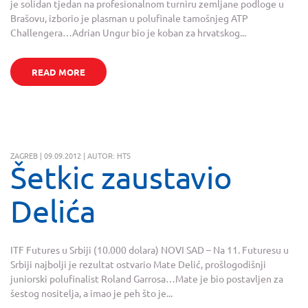
je solidan tjedan na profesionalnom turniru zemljane podloge u
Brašovu, izborio je plasman u polufinale tamošnjeg ATP
Challengera…Adrian Ungur bio je koban za hrvatskog...
READ MORE
ZAGREB | 09.09.2012 | AUTOR: HTS
Šetkic zaustavio
Delića
ITF Futures u Srbiji (10.000 dolara) NOVI SAD – Na 11. Futuresu u
Srbiji najbolji je rezultat ostvario Mate Delić, prošlogodišnji
juniorski polufinalist Roland Garrosa…Mate je bio postavljen za
šestog nositelja, a imao je peh što je...