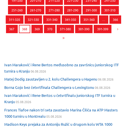
191-200
201-210
211-220
221-230
231-240
241-250
251-260
261-270
271-280
281-290
291-300
301-310
311-320
321-330
331-340
341-350
351-360
…
366
367
368
369
370
371-380
381-390
391-399
Ivan Maraković i Rene Bertos međusobno za završnicu juniorskog ITF
turnira u Kranju
06.08.2026
Matej Dodig zaustavljen u 2. kolu Challengera u Hagenu
06.08.2026
Borna Gojo bez četvrtfinala Challengera u Lexingtonu
06.08.2026
Ivan Maraković i Rene Bertos u četvrtfinalu juniorskog ITF turnira u
Kranju
05.08.2026
Frances Tiafoe nakon tri seta zaustavio Marina Čilića na ATP Masters
1000 turniru u Montrealu
05.08.2026
Madison Keys prejaka za Antoniju Ružić u drugom kolu WTA 1000