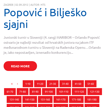
ZAGREB | 02.09.2012 | AUTOR: HTS
Popović i Bilješko
sjajni
Juniorski turnir u Sloveniji (4. rang) MARIBOR – Orlando Popović
ostvario je najbolji rezultat od hrvatskih juniora na jakom ITF
međunarodnom turniru u Sloveniji na Radenska Openu…Orlando
je, iako nepostavljen, iznenadio konkurenciju...
READ MORE
1-10
11-20
21-30
31-40
41-50
51-60
61-70
71-80
81-90
91-100
101-110
111-120
121-130
131-140
141-150
151-160
161-170
171-180
181-190