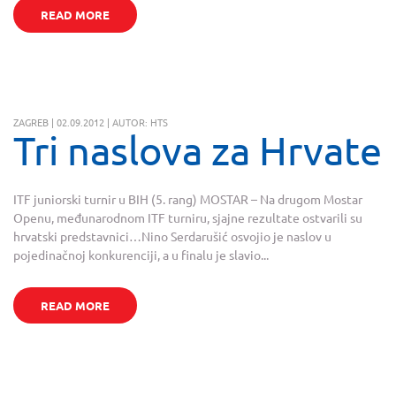
READ MORE
ZAGREB | 02.09.2012 | AUTOR: HTS
Tri naslova za Hrvate
ITF juniorski turnir u BIH (5. rang) MOSTAR – Na drugom Mostar
Openu, međunarodnom ITF turniru, sjajne rezultate ostvarili su
hrvatski predstavnici…Nino Serdarušić osvojio je naslov u
pojedinačnoj konkurenciji, a u finalu je slavio...
READ MORE