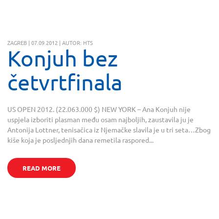
ZAGREB | 07.09.2012 | AUTOR: HTS
Konjuh bez
četvrtfinala
US OPEN 2012. (22.063.000 $) NEW YORK – Ana Konjuh nije
uspjela izboriti plasman među osam najboljih, zaustavila ju je
Antonija Lottner, tenisačica iz Njemačke slavila je u tri seta…Zbog
kiše koja je posljednjih dana remetila raspored...
READ MORE