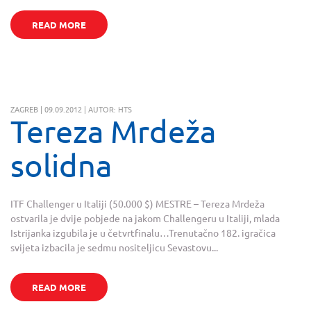
READ MORE
ZAGREB | 09.09.2012 | AUTOR: HTS
Tereza Mrdeža
solidna
ITF Challenger u Italiji (50.000 $) MESTRE – Tereza Mrdeža
ostvarila je dvije pobjede na jakom Challengeru u Italiji, mlada
Istrijanka izgubila je u četvrtfinalu…Trenutačno 182. igračica
svijeta izbacila je sedmu nositeljicu Sevastovu...
READ MORE