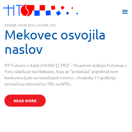
ZAGREB | 09.09.2012 | AUTOR: HTS
Mekovec osvojila
naslov
ITF Futures u Italiji (10.000 $) TRST – Na petom izdanju Futuresa u
Trstu slavila je Iva Mekovec, koja se “prošetala” pojedinačnom
konkurencijom na tamošnjem turniru…Hrvatska 17-godišnja
tenisačica, trenutačno 706. na WTA...
READ MORE