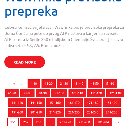
prepreka
Četvrti tenisač svijeta Stan Wawrinka bio je previsoka prepreka za
Borna Ćorića na putu do prvog ATP naslova u karijeri, u završnici
ATP turnira iz Serije 250 u indijskom Chennaiju Švicaerac je slavio
u dva seta – 6:3, 7:5. Borna može...
READ MORE
1-10
11-20
21-30
31-40
41-50
51-60
61-70
71-80
81-90
91-100
101-110
111-120
121-130
131-140
141-150
151-160
161-170
171-180
181-190
191-200
201-210
211-220
221-230
231-240
241-250
251
252
253
…
261-270
271-280
281-284