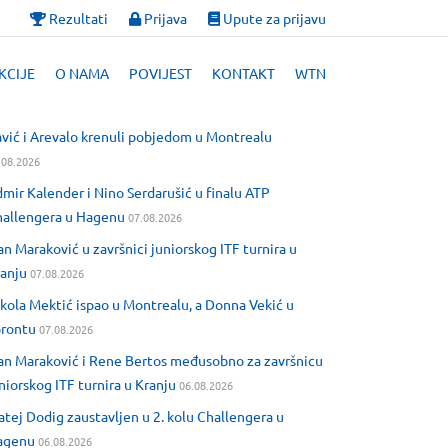
Rezultati
Prijava
Upute za prijavu
KCIJE
O NAMA
POVIJEST
KONTAKT
WTN
vić i Arevalo krenuli pobjedom u Montrealu
.08.2026
mir Kalender i Nino Serdarušić u finalu ATP
allengera u Hagenu
07.08.2026
an Maraković u završnici juniorskog ITF turnira u
anju
07.08.2026
kola Mektić ispao u Montrealu, a Donna Vekić u
orontu
07.08.2026
an Maraković i Rene Bertos međusobno za završnicu
niorskog ITF turnira u Kranju
06.08.2026
tej Dodig zaustavljen u 2. kolu Challengera u
agenu
06.08.2026