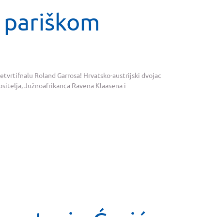
u pariškom
četvrtifnalu Roland Garrosa! Hrvatsko-austrijski dvojac
. nositelja, Južnoafrikanca Ravena Klaasena i