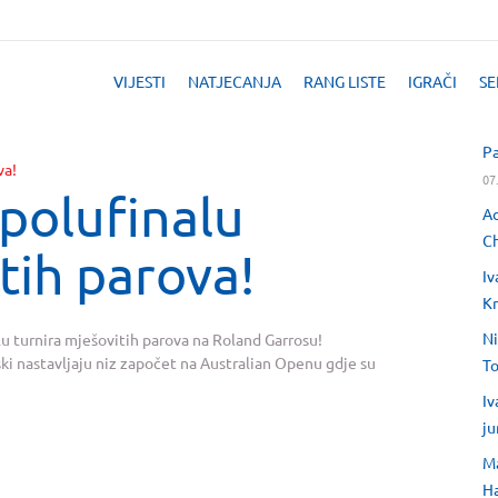
VIJESTI
NATJECANJA
RANG LISTE
IGRAČI
SE
Pa
07
 polufinalu
Ad
Ch
tih parova!
Iv
Kr
Ni
alu turnira mješovitih parova na Roland Garrosu!
i nastavljaju niz započet na Australian Openu gdje su
T
Iv
ju
Ma
H