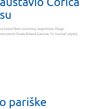
austavio Ćorića
osu
a na Grand Slam turnirima, Argentinac Diego
 osmini finala Roland Garrosa, 12. tenisač svijeta
o pariške