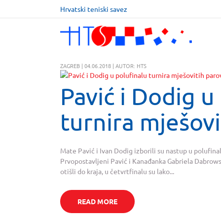
Hrvatski teniski savez
ZAGREB | 04.06.2018 | AUTOR: HTS
Pavić i Dodig u
turnira mješovi
Mate Pavić i Ivan Dodig izborili su nastup u polufin
Prvopostavljeni Pavić i Kanađanka Gabriela Dabrowsk
otišli do kraja, u četvrtfinalu su lako...
READ MORE