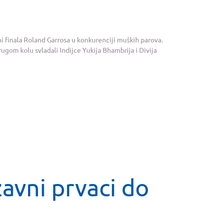
ni finala Roland Garrosa u konkurenciji muških parova.
rugom kolu svladali Indijce Yukija Bhambrija i Divija
žavni prvaci do