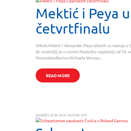
Mektić i Peya 
četvrtfinalu
Nikola Mektić i Alexander Peya izborili su nastup u 
(8. nositelji) je u osmini finala bio uspješniji od 10
Novozelanđanina Michaela Venusa...
READ MORE
ZAGREB | 02.06.2018 | AUTOR: HTS