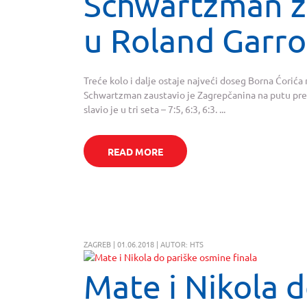
Schwartzman z
u Roland Garr
Treće kolo i dalje ostaje najveći doseg Borna Ćorić
Schwartzman zaustavio je Zagrepčanina na putu prema
slavio je u tri seta – 7:5, 6:3, 6:3. ...
READ MORE
ZAGREB | 01.06.2018 | AUTOR: HTS
Mate i Nikola d