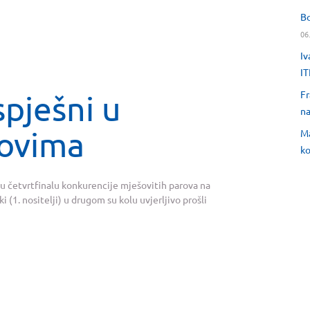
Bo
06
Iv
IT
Fr
spješni u
na
rovima
Ma
ko
p u četvrtfinalu konkurencije mješovitih parova na
(1. nositelji) u drugom su kolu uvjerljivo prošli