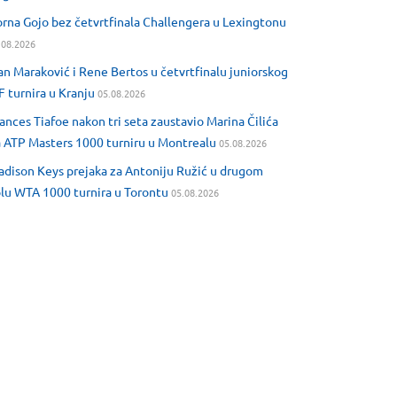
rna Gojo bez četvrtfinala Challengera u Lexingtonu
.08.2026
an Maraković i Rene Bertos u četvrtfinalu juniorskog
F turnira u Kranju
05.08.2026
ances Tiafoe nakon tri seta zaustavio Marina Čilića
 ATP Masters 1000 turniru u Montrealu
05.08.2026
dison Keys prejaka za Antoniju Ružić u drugom
lu WTA 1000 turnira u Torontu
05.08.2026