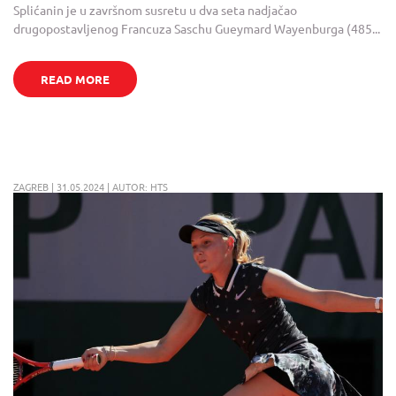
Splićanin je u završnom susretu u dva seta nadjačao
drugopostavljenog Francuza Saschu Gueymard Wayenburga (485...
READ MORE
ZAGREB | 31.05.2024 | AUTOR: HTS