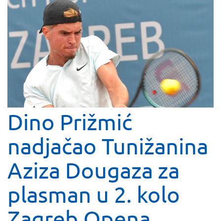
Dino Prižmić
nadjačao Tunižanina
Aziza Dougaza za
plasman u 2. kolo
Zagreb Opena