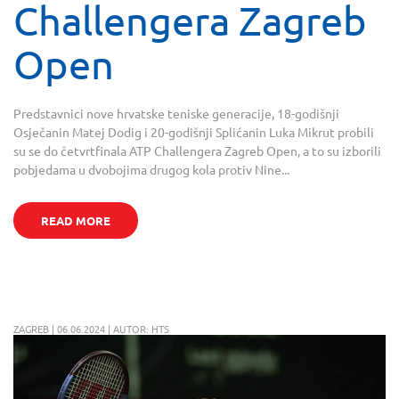
Challengera Zagreb
Open
Predstavnici nove hrvatske teniske generacije, 18-godišnji
Osječanin Matej Dodig i 20-godišnji Splićanin Luka Mikrut probili
su se do četvrtfinala ATP Challengera Zagreb Open, a to su izborili
pobjedama u dvobojima drugog kola protiv Nine...
READ MORE
ZAGREB | 06.06.2024 | AUTOR: HTS