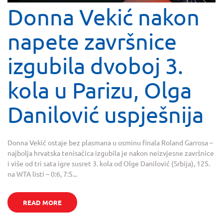
Donna Vekić nakon
napete završnice
izgubila dvoboj 3.
kola u Parizu, Olga
Danilović uspješnija
Donna Vekić ostaje bez plasmana u osminu finala Roland Garrosa –
najbolja hrvatska tenisačica izgubila je nakon neizvjesne završnice
i više od tri sata igre susret 3. kola od Olge Danilović (Srbija), 125.
na WTA listi – 0:6, 7:5...
READ MORE