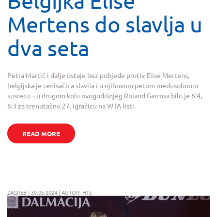
Belgijka Elise
Mertens do slavlja u
dva seta
Petra Martić i dalje ostaje bez pobjede protiv Elise Mertens,
belgijska je tenisačica slavila i u njihovom petom međusobnom
susretu – u drugom kolu ovogodišnjeg Roland Garrosa bilo je 6:4,
6:3 za trenutačno 27. igračicu na WTA listi.
READ MORE
ZAGREB | 30.05.2024 | AUTOR: HTS