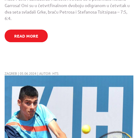
Garrosa! Oni su u četvrtfinalnom dvoboju odigranom u četvrtak u
dva seta svladali Grke, braću Petrosa i Stefanosa Tsitsipasa – 7:5,
6:4.
READ MORE
ZAGREB | 05.06.2024 | AUTOR: HTS