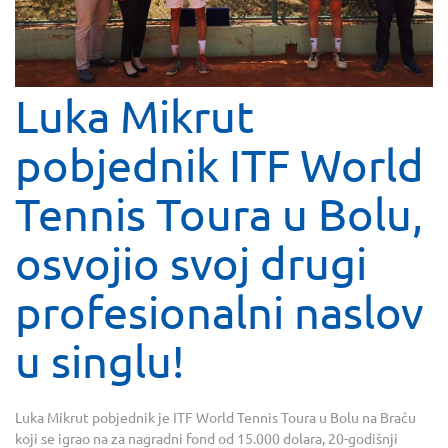
Luka Mikrut
pobjednik ITF World
Tennis Toura u Bolu,
osvojio svoj drugi
profesionalni naslov
u singlu!
Luka Mikrut pobjednik je ITF World Tennis Toura u Bolu na Braču
koji se igrao na za nagradni fond od 15.000 dolara, 20-godišnji