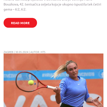
Bouzkova, 42. tenisačica svijeta koja je ukupno ispustila tek četiri
gema – 6:2, 6:2.
READ MORE
ZAGREB | 30.05.2024 | AUTOR: HTS