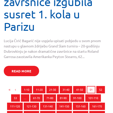
završnice izgubila
susret 1. kola u
Parizu
Lucija Ćirić Bagarić nije uspjela upisati pobjedu u svom prvom
nastupu u glavnom ždrijebu Grand Slam turnira – 20-godišnju
Dubrovkinju je nakon dramatične završnice na startu Roland
Garrosa zaustavila Amerikanka Peyton Stearns, 62...
READ MORE
1-10
11-20
21-30
31-40
41-50
51
52
53
…
61-70
71-80
81-90
91-100
101-110
111-120
121-130
131-140
141-150
151-160
161-170