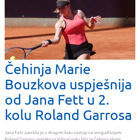
Čehinja Marie
Bouzkova uspješnija
od Jana Fett u 2.
kolu Roland Garrosa
Jana Fett završila je u drugom kolu nastup na ovogodišnjem
Roland Garrosu, prejaka za Vrbovčanku bila je Čehinja Marie