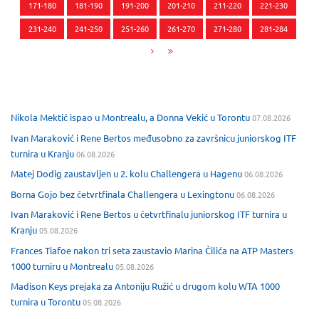
171-180
181-190
191-200
201-210
211-220
221-230
231-240
241-250
251-260
261-270
271-280
281-284
Nikola Mektić ispao u Montrealu, a Donna Vekić u Torontu
07.08.2026
Ivan Maraković i Rene Bertos međusobno za završnicu juniorskog ITF
turnira u Kranju
06.08.2026
Matej Dodig zaustavljen u 2. kolu Challengera u Hagenu
06.08.2026
Borna Gojo bez četvrtfinala Challengera u Lexingtonu
06.08.2026
Ivan Maraković i Rene Bertos u četvrtfinalu juniorskog ITF turnira u
Kranju
05.08.2026
Frances Tiafoe nakon tri seta zaustavio Marina Čilića na ATP Masters
1000 turniru u Montrealu
05.08.2026
Madison Keys prejaka za Antoniju Ružić u drugom kolu WTA 1000
turnira u Torontu
05.08.2026