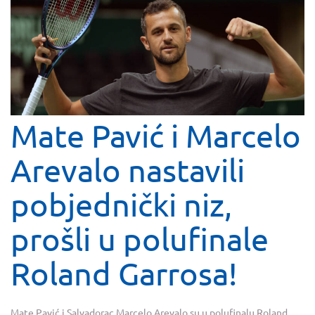
Mate Pavić i Marcelo
Arevalo nastavili
pobjednički niz,
prošli u polufinale
Roland Garrosa!
Mate Pavić i Salvadorac Marcelo Arevalo su u polufinalu Roland