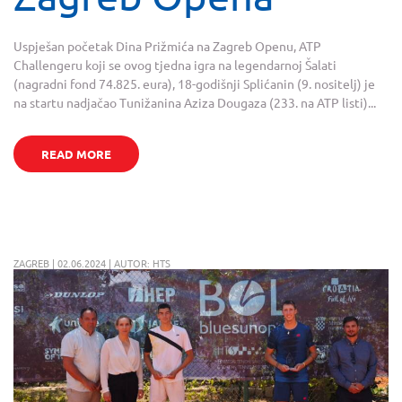
Uspješan početak Dina Prižmića na Zagreb Openu, ATP
Challengeru koji se ovog tjedna igra na legendarnoj Šalati
(nagradni fond 74.825. eura), 18-godišnji Splićanin (9. nositelj) je
na startu nadjačao Tunižanina Aziza Dougaza (233. na ATP listi)...
READ MORE
ZAGREB | 02.06.2024 | AUTOR: HTS