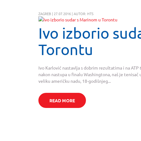
ZAGREB | 27.07.2016 | AUTOR: HTS
Ivo izborio su
Torontu
Ivo Karlović nastavlja s dobrim rezultatima i na ATP 
nakon nastupa u finalu Washingtona, naš je tenisač 
veliku američku nadu, 18-godišnjeg...
READ MORE