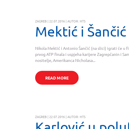
ZAGREB | 22.07.2016 | AUTOR: HTS
Mektić i Šančić
Nikola Mektić i Antonio Šančić (na slici) igrati će
prvog ATP finala i uspjeha karijere Zagrepčanin i S
nositelje, Amerikanca Nicholasa...
READ MORE
ZAGREB | 22.07.2016 | AUTOR: HTS
Karlović u polu