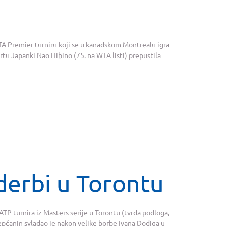
WTA Premier turniru koji se u kanadskom Montrealu igra
artu Japanki Nao Hibino (75. na WTA listi) prepustila
derbi u Torontu
ATP turnira iz Masters serije u Torontu (tvrda podloga,
repčanin svladao je nakon velike borbe Ivana Dodiga u