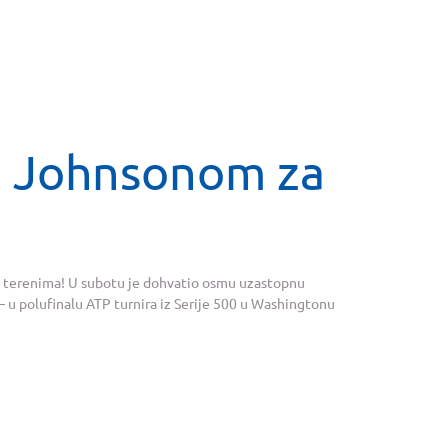
d Johnsonom za
im terenima! U subotu je dohvatio osmu uzastopnu
– u polufinalu ATP turnira iz Serije 500 u Washingtonu