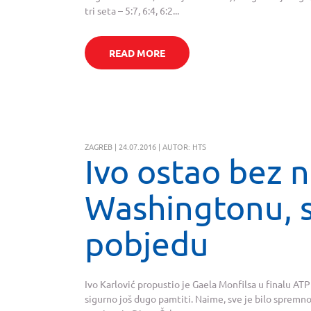
tri seta – 5:7, 6:4, 6:2...
READ MORE
ZAGREB | 24.07.2016 | AUTOR: HTS
Ivo ostao bez n
Washingtonu, s
pobjedu
Ivo Karlović propustio je Gaela Monfilsa u finalu ATP
sigurno još dugo pamtiti. Naime, sve je bilo spremno 