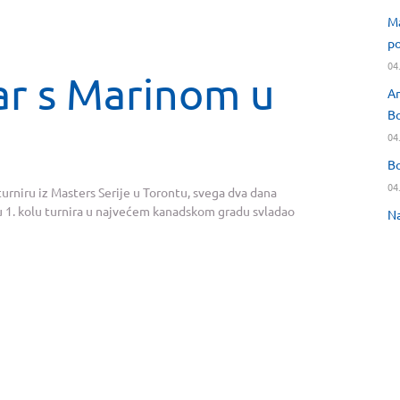
Ma
po
04
dar s Marinom u
An
Bo
04
Bo
04
turniru iz Masters Serije u Torontu, svega dva dana
u 1. kolu turnira u najvećem kanadskom gradu svladao
Na