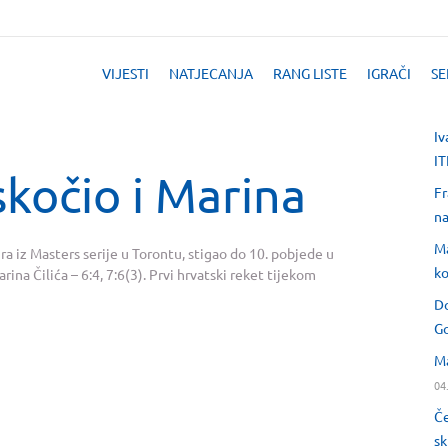
VIJESTI
NATJECANJA
RANG LISTE
IGRAČI
SE
Iv
IT
skočio i Marina
Fr
na
Ma
nira iz Masters serije u Torontu, stigao do 10. pobjede u
ko
ina Čilića – 6:4, 7:6(3). Prvi hrvatski reket tijekom
Do
Go
Ma
04
Če
sk