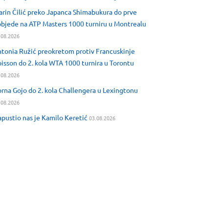
rin Čilić preko Japanca Shimabukura do prve
bjede na ATP Masters 1000 turniru u Montrealu
.08.2026
tonia Ružić preokretom protiv Francuskinje
isson do 2. kola WTA 1000 turnira u Torontu
.08.2026
rna Gojo do 2. kola Challengera u Lexingtonu
.08.2026
pustio nas je Kamilo Keretić
03.08.2026