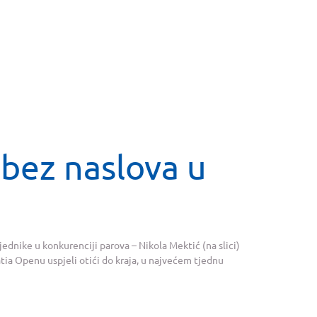
 bez naslova u
ednike u konkurenciji parova – Nikola Mektić (na slici)
ia Openu uspjeli otići do kraja, u najvećem tjednu