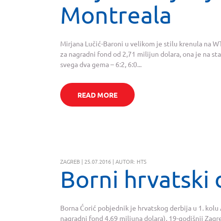
Montreala
Mirjana Lučić-Baroni u velikom je stilu krenula na 
za nagradni fond od 2,71 milijun dolara, ona je na st
svega dva gema – 6:2, 6:0...
READ MORE
ZAGREB | 25.07.2016 | AUTOR: HTS
Borni hrvatski 
Borna Ćorić pobjednik je hrvatskog derbija u 1. kolu 
nagradni fond 4,69 miljuna dolara), 19-godišnji Zag