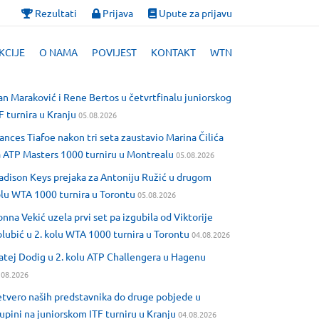
Rezultati
Prijava
Upute za prijavu
KCIJE
O NAMA
POVIJEST
KONTAKT
WTN
an Maraković i Rene Bertos u četvrtfinalu juniorskog
F turnira u Kranju
05.08.2026
ances Tiafoe nakon tri seta zaustavio Marina Čilića
 ATP Masters 1000 turniru u Montrealu
05.08.2026
dison Keys prejaka za Antoniju Ružić u drugom
lu WTA 1000 turnira u Torontu
05.08.2026
nna Vekić uzela prvi set pa izgubila od Viktorije
lubić u 2. kolu WTA 1000 turnira u Torontu
04.08.2026
tej Dodig u 2. kolu ATP Challengera u Hagenu
.08.2026
tvero naših predstavnika do druge pobjede u
upini na juniorskom ITF turniru u Kranju
04.08.2026