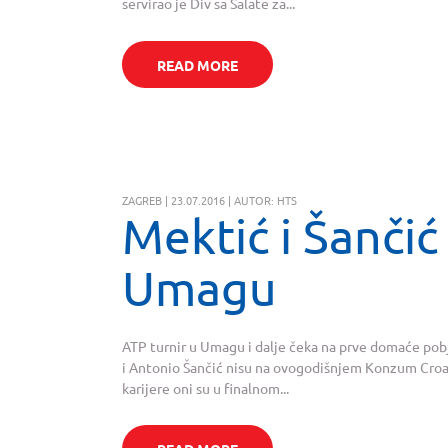
servirao je Div sa Šalate za...
READ MORE
ZAGREB | 23.07.2016 | AUTOR: HTS
Mektić i Šančić
Umagu
ATP turnir u Umagu i dalje čeka na prve domaće pobj
i Antonio Šančić nisu na ovogodišnjem Konzum Croat
karijere oni su u finalnom...