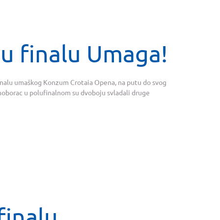
 u finalu Umaga!
 u finalu umaškog Konzum Crotaia Opena, na putu do svog
amoborac u polufinalnom su dvoboju svladali druge
finalu