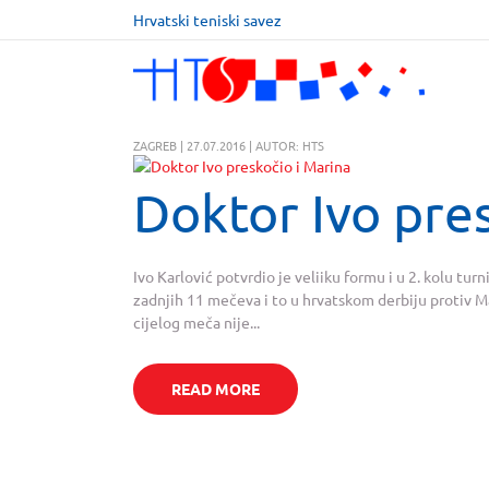
Hrvatski teniski savez
ZAGREB | 27.07.2016 | AUTOR: HTS
Doktor Ivo pre
Ivo Karlović potvrdio je veliiku formu i u 2. kolu tur
zadnjih 11 mečeva i to u hrvatskom derbiju protiv Mar
cijelog meča nije...
READ MORE