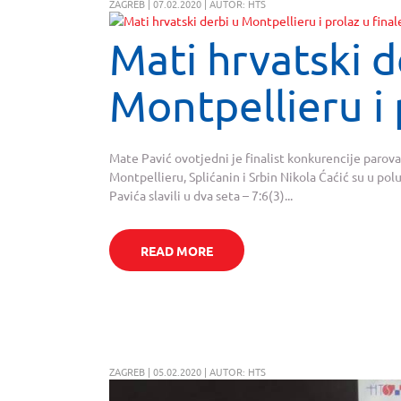
ZAGREB | 07.02.2020 | AUTOR: HTS
Mati hrvatski d
Montpellieru i 
Mate Pavić ovotjedni je finalist konkurencije parova
Montpellieru, Splićanin i Srbin Nikola Ćaćić su u pol
Pavića slavili u dva seta – 7:6(3)...
READ MORE
ZAGREB | 05.02.2020 | AUTOR: HTS