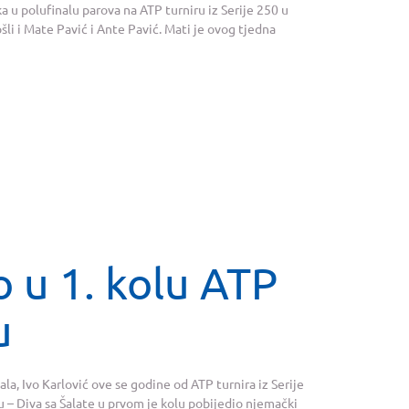
a u polufinalu parova na ATP turniru iz Serije 250 u
li i Mate Pavić i Ante Pavić. Mati je ovog tjedna
o u 1. kolu ATP
u
ala, Ivo Karlović ove se godine od ATP turnira iz Serije
– Diva sa Šalate u prvom je kolu pobijedio njemački