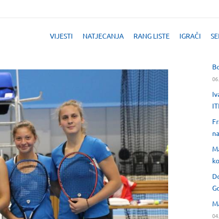
VIJESTI
NATJECANJA
RANG LISTE
IGRAČI
SE
Bo
06
Iv
IT
Fr
na
Ma
ko
Do
Go
Ma
04