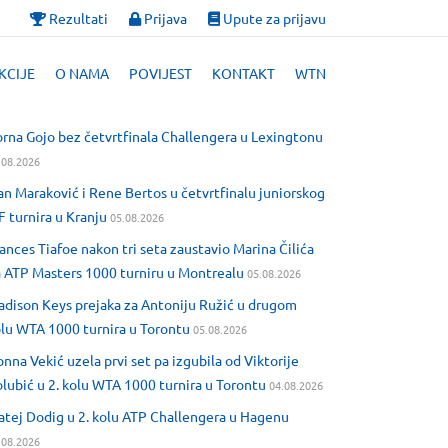
Rezultati
Prijava
Upute za prijavu
KCIJE
O NAMA
POVIJEST
KONTAKT
WTN
rna Gojo bez četvrtfinala Challengera u Lexingtonu
.08.2026
an Maraković i Rene Bertos u četvrtfinalu juniorskog
F turnira u Kranju
05.08.2026
ances Tiafoe nakon tri seta zaustavio Marina Čilića
 ATP Masters 1000 turniru u Montrealu
05.08.2026
dison Keys prejaka za Antoniju Ružić u drugom
lu WTA 1000 turnira u Torontu
05.08.2026
nna Vekić uzela prvi set pa izgubila od Viktorije
lubić u 2. kolu WTA 1000 turnira u Torontu
04.08.2026
tej Dodig u 2. kolu ATP Challengera u Hagenu
.08.2026