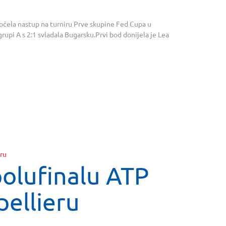
očela nastup na turniru Prve skupine Fed Cupa u
rupi A s 2:1 svladala Bugarsku.Prvi bod donijela je Lea
polufinalu ATP
pellieru