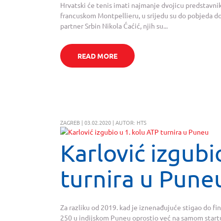
Hrvatski će tenis imati najmanje dvojicu predstavnik
francuskom Montpellieru, u srijedu su do pobjeda doš
partner Srbin Nikola Ćaćić, njih su...
READ MORE
ZAGREB | 03.02.2020 | AUTOR: HTS
Karlović izgubi
turnira u Pune
Za razliku od 2019. kad je iznenađujuće stigao do fin
250 u indijskom Puneu oprostio već na samom startu 