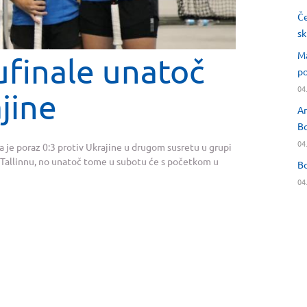
Če
sk
Ma
ufinale unatoč
po
04
jine
An
Bo
04
 je poraz 0:3 protiv Ukrajine u drugom susretu u grupi
 Tallinnu, no unatoč tome u subotu će s početkom u
Bo
04