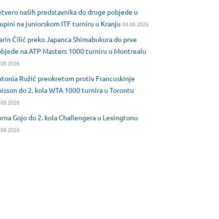
tvero naših predstavnika do druge pobjede u
upini na juniorskom ITF turniru u Kranju
04.08.2026
rin Čilić preko Japanca Shimabukura do prve
bjede na ATP Masters 1000 turniru u Montrealu
.08.2026
tonia Ružić preokretom protiv Francuskinje
isson do 2. kola WTA 1000 turnira u Torontu
.08.2026
rna Gojo do 2. kola Challengera u Lexingtonu
.08.2026