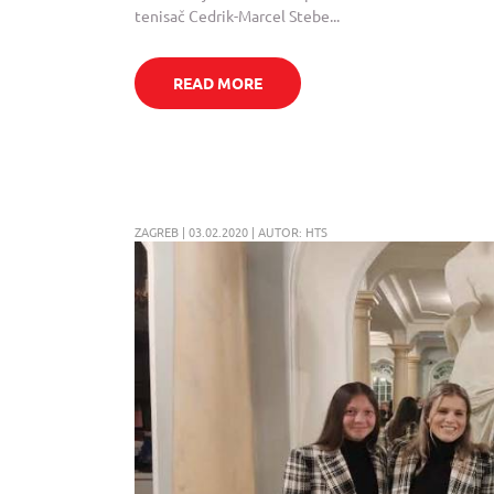
tenisač Cedrik-Marcel Stebe...
READ MORE
ZAGREB | 03.02.2020 | AUTOR: HTS