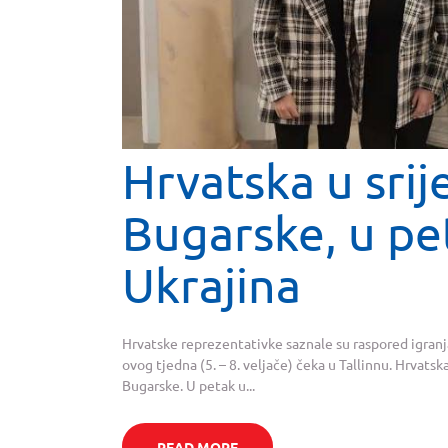
Hrvatska u srij
Bugarske, u pe
Ukrajina
Hrvatske reprezentativke saznale su raspored igranja
ovog tjedna (5. – 8. veljače) čeka u Tallinnu. Hrvats
Bugarske. U petak u...
READ MORE