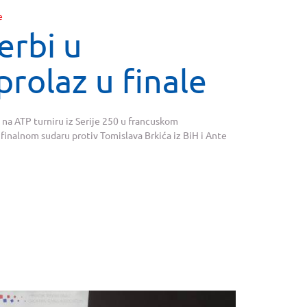
erbi u
prolaz u finale
 na ATP turniru iz Serije 250 u francuskom
ufinalnom sudaru protiv Tomislava Brkića iz BiH i Ante