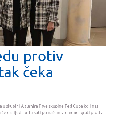
edu protiv
tak čeka
 u skupini A turnira Prve skupine Fed Cupa koji nas
ka će u srijedu u 15 sati po našem vremenu igrati protiv