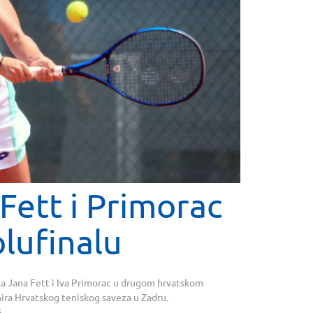
Fett i Primorac
lufinalu
 a Jana Fett i Iva Primorac u drugom hrvatskom
ira Hrvatskog teniskog saveza u Zadru.
..