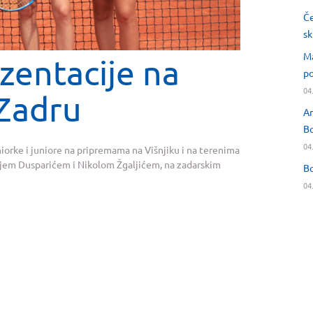
Če
sk
Ma
zentacije na
po
04
Zadru
An
Bo
04
iorke i juniore na pripremama na Višnjiku i na terenima
rjem Dusparićem i Nikolom Žgaljićem, na zadarskim
Bo
04