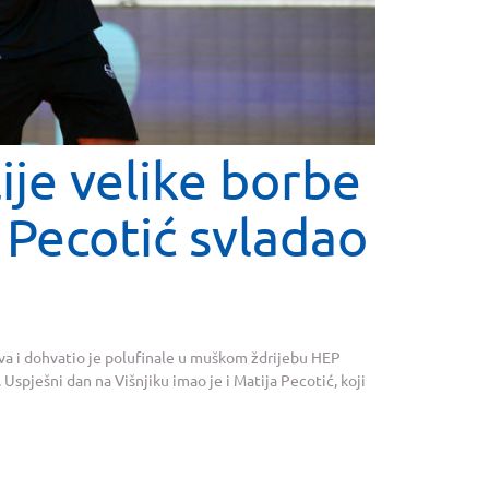
ije velike borbe
 Pecotić svladao
ova i dohvatio je polufinale u muškom ždrijebu HEP
Uspješni dan na Višnjiku imao je i Matija Pecotić, koji