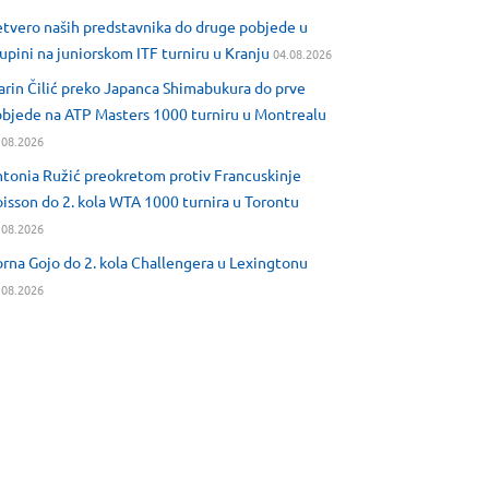
tvero naših predstavnika do druge pobjede u
upini na juniorskom ITF turniru u Kranju
04.08.2026
rin Čilić preko Japanca Shimabukura do prve
bjede na ATP Masters 1000 turniru u Montrealu
.08.2026
tonia Ružić preokretom protiv Francuskinje
isson do 2. kola WTA 1000 turnira u Torontu
.08.2026
rna Gojo do 2. kola Challengera u Lexingtonu
.08.2026