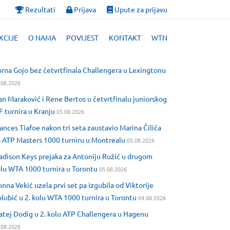
Rezultati
Prijava
Upute za prijavu
KCIJE
O NAMA
POVIJEST
KONTAKT
WTN
rna Gojo bez četvrtfinala Challengera u Lexingtonu
.08.2026
an Maraković i Rene Bertos u četvrtfinalu juniorskog
F turnira u Kranju
05.08.2026
ances Tiafoe nakon tri seta zaustavio Marina Čilića
 ATP Masters 1000 turniru u Montrealu
05.08.2026
dison Keys prejaka za Antoniju Ružić u drugom
lu WTA 1000 turnira u Torontu
05.08.2026
nna Vekić uzela prvi set pa izgubila od Viktorije
lubić u 2. kolu WTA 1000 turnira u Torontu
04.08.2026
tej Dodig u 2. kolu ATP Challengera u Hagenu
.08.2026