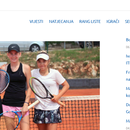
VIJESTI
NATJECANJA
RANG LISTE
IGRAČI
SE
Bo
06
Iv
IT
Fr
na
Ma
ko
Do
Go
Ma
04