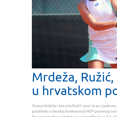
Mrdeža, Ružić, 
u hrvatskom po
Tereza Mrdeža i Antonia Ružić srest će se u jednom,
polufinalu u ženskoj konkurenciji HEP pozivnog turn
Drugopostavljena Mrdeža je u četvrtfinalu sa 6:1, 3:6.