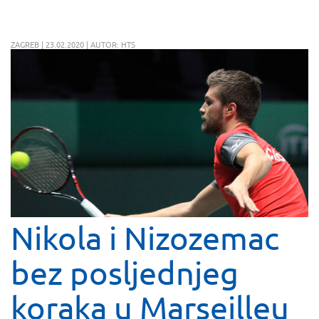
ZAGREB | 23.02.2020 | AUTOR: HTS
Nikola i Nizozemac
bez posljednjeg
koraka u Marseilleu