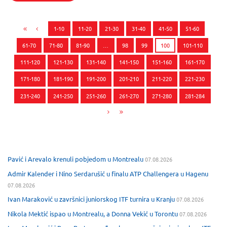
1-10
11-20
21-30
31-40
41-50
51-60
61-70
71-80
81-90
…
98
99
100
101-110
111-120
121-130
131-140
141-150
151-160
161-170
171-180
181-190
191-200
201-210
211-220
221-230
231-240
241-250
251-260
261-270
271-280
281-284
Pavić i Arevalo krenuli pobjedom u Montrealu
07.08.2026
Admir Kalender i Nino Serdarušić u finalu ATP Challengera u Hagenu
07.08.2026
Ivan Maraković u završnici juniorskog ITF turnira u Kranju
07.08.2026
Nikola Mektić ispao u Montrealu, a Donna Vekić u Torontu
07.08.2026