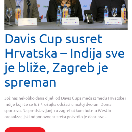
Davis Cup susret
Hrvatska – Indija sve
je bliže, Zagreb je
spreman
Još nas nekoliko dana dijeli od Davis Cupa meča između Hrvatske i
Indije koji će se 6. i 7. ožujka održati u maloj dvorani Doma
sportova. Na predstavljanju u zagrebačkom hotelu Westin
organizacijski odbor ovog susreta potvrdio je da su sve...