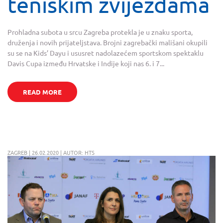
teniskim zvijezdama
Prohladna subota u srcu Zagreba protekla je u znaku sporta,
druženja i novih prijateljstava. Brojni zagrebački mališani okupili
su se na Kids’ Dayu i ususret nadolazećem sportskom spektaklu
Davis Cupa između Hrvatske i Indije koji nas 6. i 7...
READ MORE
ZAGREB | 26.02.2020 | AUTOR: HTS