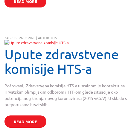
READ MORE
ZAGREB | 26.02.2020 | AUTOR: HTS
Upute zdravstvene
komisije HTS-a
Poštovani, Zdravstvena komisija HTS-a u stalnom je kontaktu sa
Hrvatskim olimpijskim odborom i ITF-om glede situacije oko
potencijalnog širenja novog koronavirusa (2019-nCoV). U skladu s
preporukama hrvatskih...
READ MORE