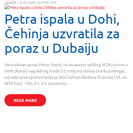
ZAGREB | 24.02.2020 | AUTOR: HTS
Petra ispala u Dohi,
Čehinja uzvratila za
poraz u Dubaiju
Neočekivan poraz Petre Martić na otvaranju velikog WTA turniru u
Dohi (Katar) nagradnog fonda 3.2 milijuna dolara (tvrda podloga),
od naše prva igračice bolja je bila Čehinja Barbora Strycova (34. na
WTA listi) – 4:6, 6:1, 6:2 uzvrativši...
READ MORE