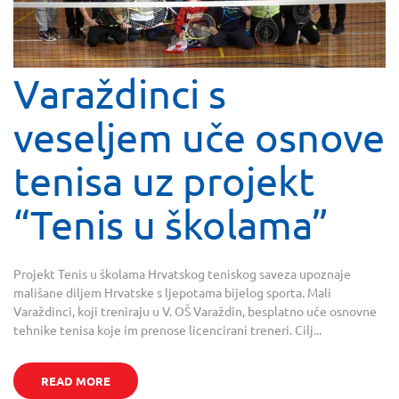
Varaždinci s
veseljem uče osnove
tenisa uz projekt
“Tenis u školama”
Projekt Tenis u školama Hrvatskog teniskog saveza upoznaje
mališane diljem Hrvatske s ljepotama bijelog sporta. Mali
Varaždinci, koji treniraju u V. OŠ Varaždin, besplatno uče osnovne
tehnike tenisa koje im prenose licencirani treneri. Cilj...
READ MORE