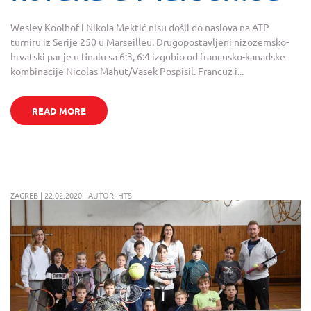
Wesley Koolhof i Nikola Mektić nisu došli do naslova na ATP
turniru iz Serije 250 u Marseilleu. Drugopostavljeni nizozemsko-
hrvatski par je u finalu sa 6:3, 6:4 izgubio od francusko-kanadske
kombinacije Nicolas Mahut/Vasek Pospisil. Francuz i...
READ MORE
ZAGREB | 22.02.2020 | AUTOR: HTS