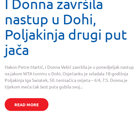
I Donna završila
nastup u Dohi,
Poljakinja drugi put
jača
Nakon Petre Martić, i Donna Vekić završila je u ponedjeljak nastup
na jakom WTA turniru u Dohi, Osječanku je svladala 18-godišnja
Poljakinja Iga Swiatek, 50. tenisačica svijeta – 6:4, 7:5. Donna je
tijekom meča čak šest puta gubila svoj...
READ MORE